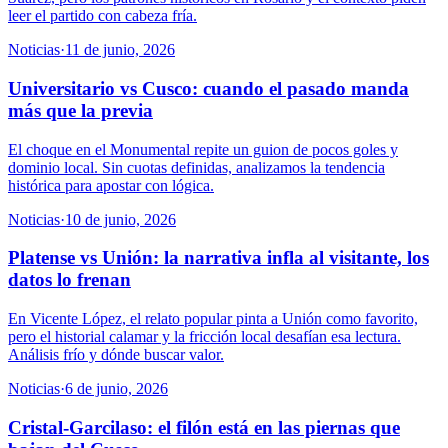
leer el partido con cabeza fría.
Noticias
·
11 de junio, 2026
Universitario vs Cusco: cuando el pasado manda
más que la previa
El choque en el Monumental repite un guion de pocos goles y
dominio local. Sin cuotas definidas, analizamos la tendencia
histórica para apostar con lógica.
Noticias
·
10 de junio, 2026
Platense vs Unión: la narrativa infla al visitante, los
datos lo frenan
En Vicente López, el relato popular pinta a Unión como favorito,
pero el historial calamar y la fricción local desafían esa lectura.
Análisis frío y dónde buscar valor.
Noticias
·
6 de junio, 2026
Cristal-Garcilaso: el filón está en las piernas que