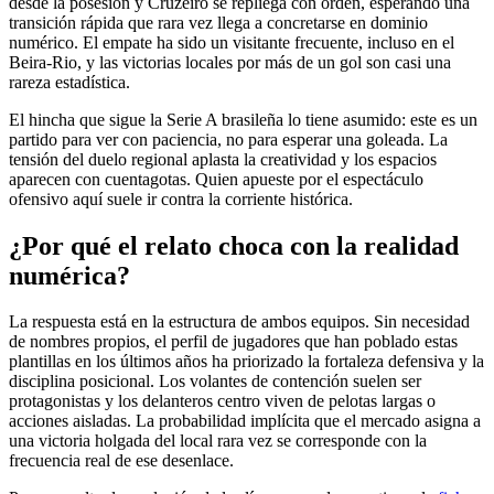
desde la posesión y Cruzeiro se repliega con orden, esperando una
transición rápida que rara vez llega a concretarse en dominio
numérico. El empate ha sido un visitante frecuente, incluso en el
Beira-Rio, y las victorias locales por más de un gol son casi una
rareza estadística.
El hincha que sigue la Serie A brasileña lo tiene asumido: este es un
partido para ver con paciencia, no para esperar una goleada. La
tensión del duelo regional aplasta la creatividad y los espacios
aparecen con cuentagotas. Quien apueste por el espectáculo
ofensivo aquí suele ir contra la corriente histórica.
¿Por qué el relato choca con la realidad
numérica?
La respuesta está en la estructura de ambos equipos. Sin necesidad
de nombres propios, el perfil de jugadores que han poblado estas
plantillas en los últimos años ha priorizado la fortaleza defensiva y la
disciplina posicional. Los volantes de contención suelen ser
protagonistas y los delanteros centro viven de pelotas largas o
acciones aisladas. La probabilidad implícita que el mercado asigna a
una victoria holgada del local rara vez se corresponde con la
frecuencia real de ese desenlace.