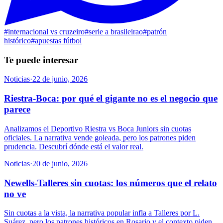
#
internacional vs cruzeiro
#
serie a brasileirao
#
patrón
histórico
#
apuestas fútbol
Te puede interesar
Noticias
·
22 de junio, 2026
Riestra-Boca: por qué el gigante no es el negocio que
parece
Analizamos el Deportivo Riestra vs Boca Juniors sin cuotas
oficiales. La narrativa vende goleada, pero los patrones piden
prudencia. Descubrí dónde está el valor real.
Noticias
·
20 de junio, 2026
Newells-Talleres sin cuotas: los números que el relato
no ve
Sin cuotas a la vista, la narrativa popular infla a Talleres por L.
Suárez, pero los patrones históricos en Rosario y el contexto piden