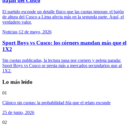
bajan del Cusco
El partido esconde un detalle físico que las cuotas ignoran: el bajón
de altura del Cusco a Lima afecta más en la segunda parte. Aquí, el
verdadero valor.
Noticias
·
12 de mayo, 2026
Sport Boys vs Cusco: los córners mandan más que el
1X2
Sin cuotas publicadas, la lectura pasa por corners y pelota parada:
Sport Boys vs Cusco se presta más a mercados secundarios que al
1X2.
Lo más leído
01
Clásico sin cuotas: la probabilidad fría que el relato esconde
25 de junio, 2026
02