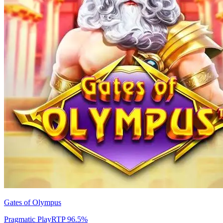
Gates of Olympus
Pragmatic Play
RTP
96.5
%