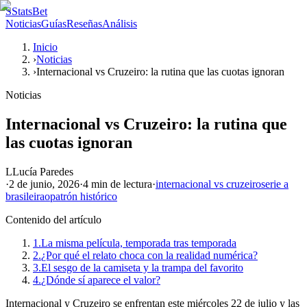
S
StatsBet
Noticias
Guías
Reseñas
Análisis
Inicio
›
Noticias
›
Internacional vs Cruzeiro: la rutina que las cuotas ignoran
Noticias
Internacional vs Cruzeiro: la rutina que
las cuotas ignoran
L
Lucía Paredes
·
2 de junio, 2026
·
4 min
de lectura
·
internacional vs cruzeiro
serie a
brasileirao
patrón histórico
Contenido del artículo
1.
La misma película, temporada tras temporada
2.
¿Por qué el relato choca con la realidad numérica?
3.
El sesgo de la camiseta y la trampa del favorito
4.
¿Dónde sí aparece el valor?
Internacional y Cruzeiro se enfrentan este miércoles 22 de julio y las