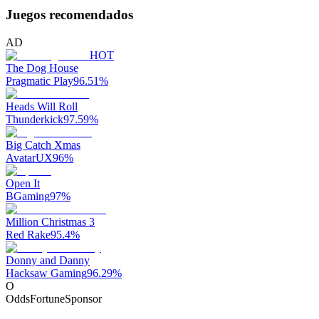
Juegos recomendados
AD
HOT
The Dog House
Pragmatic Play
96.51
%
Heads Will Roll
Thunderkick
97.59
%
Big Catch Xmas
AvatarUX
96
%
Open It
BGaming
97
%
Million Christmas 3
Red Rake
95.4
%
Donny and Danny
Hacksaw Gaming
96.29
%
O
OddsFortune
Sponsor