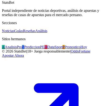
StatsBet
Portal independiente de noticias deportivas, análisis de apuestas y
reseñas de casas de apuestas para el mercado peruano.
Secciones
Noticias
Guías
Reseñas
Análisis
Sitios hermanos
A
AnalisisPro
P
PrediccionPE
D
DataSport
P
PronosticoHoy
©
2026
StatsBet
|
18+ Juega responsablemente
|
OddsFortune
Apostar Ahora