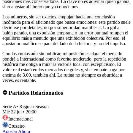
posiciones más conservadoras. La clave no es adivinar quién ganará,
sino apostar al libreto que ya conocemos.
Los números, sin ser exactos, empujan hacia una conclusión
incómoda para el aficionado que busca emociones: este partido suele
decidirse por detalles, no por superioridad manifiesta. Un gol a
balón parado, una expulsión temprana o un error puntual rompen el
equilibrio más a menudo que una exhibición colectiva. Por eso, el
apostador analítico se para del lado de la historia y no del impulso.
Con las cuotas aún sin publicar, mi posición es clara: el mercado
pondrá a Internacional como favorito moderado, pero la repetición
histórica me obliga a mirar la victoria local con escepticismo. El
valor real estará en los mercados de goles y, si el empate paga por
encima de 3.00, también ahí. La rutina no siempre es aburrida; a
veces, es rentable.
⚽ Partidos Relacionados
Serie A
•
Regular Season
Mié 22 jul
•
20:00
Internacional
Cruzeiro
Apostar Ahora