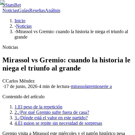
S
StatsBet
Noticias
Guías
Reseñas
Análisis
Inicio
›
Noticias
›
Mirassol vs Gremio: cuando la historia le niega el triunfo al
grande
Noticias
Mirassol vs Gremio: cuando la historia le
niega el triunfo al grande
C
Carlos Méndez
·
17 de junio, 2026
·
4 min
de lectura
·
mirassol
gremio
serie a
Contenido del artículo
1.
El peso de la repetición
2.
¿Por qué Gremio sufre fuera de casa?
3.
¿Dónde está el valor en este partido?
4.
El guion se repite sin necesidad de sorpresas
Gremio visita a Mirassol este miércoles y el patrón histórico pesa