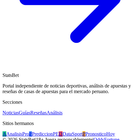
StatsBet
Portal independiente de noticias deportivas, análisis de apuestas y
reseñas de casas de apuestas para el mercado peruano.
Secciones
Noticias
Guías
Reseñas
Análisis
Sitios hermanos
A
AnalisisPro
P
PrediccionPE
D
DataSport
P
PronosticoHoy
©
2026
StatsBet
|
18+ Juega responsablemente
|
OddsFortune