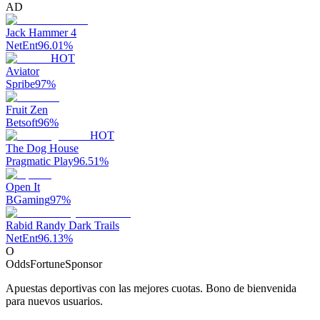
AD
Jack Hammer 4
NetEnt
96.01
%
HOT
Aviator
Spribe
97
%
Fruit Zen
Betsoft
96
%
HOT
The Dog House
Pragmatic Play
96.51
%
Open It
BGaming
97
%
Rabid Randy Dark Trails
NetEnt
96.13
%
O
OddsFortune
Sponsor
Apuestas deportivas con las mejores cuotas. Bono de bienvenida
para nuevos usuarios.