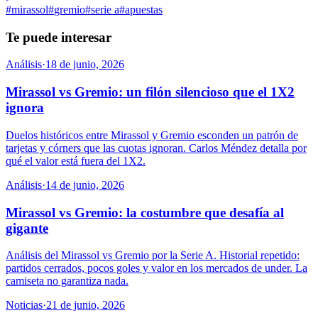
#
mirassol
#
gremio
#
serie a
#
apuestas
Te puede interesar
Análisis
·
18 de junio, 2026
Mirassol vs Gremio: un filón silencioso que el 1X2
ignora
Duelos históricos entre Mirassol y Gremio esconden un patrón de
tarjetas y córners que las cuotas ignoran. Carlos Méndez detalla por
qué el valor está fuera del 1X2.
Análisis
·
14 de junio, 2026
Mirassol vs Gremio: la costumbre que desafía al
gigante
Análisis del Mirassol vs Gremio por la Serie A. Historial repetido:
partidos cerrados, pocos goles y valor en los mercados de under. La
camiseta no garantiza nada.
Noticias
·
21 de junio, 2026