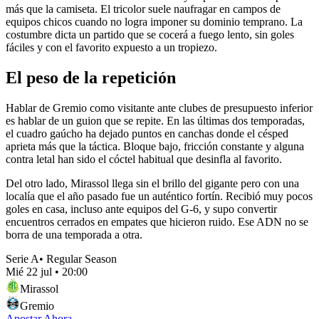
más que la camiseta. El tricolor suele naufragar en campos de
equipos chicos cuando no logra imponer su dominio temprano. La
costumbre dicta un partido que se cocerá a fuego lento, sin goles
fáciles y con el favorito expuesto a un tropiezo.
El peso de la repetición
Hablar de Gremio como visitante ante clubes de presupuesto inferior
es hablar de un guion que se repite. En las últimas dos temporadas,
el cuadro gaúcho ha dejado puntos en canchas donde el césped
aprieta más que la táctica. Bloque bajo, fricción constante y alguna
contra letal han sido el cóctel habitual que desinfla al favorito.
Del otro lado, Mirassol llega sin el brillo del gigante pero con una
localía que el año pasado fue un auténtico fortín. Recibió muy pocos
goles en casa, incluso ante equipos del G-6, y supo convertir
encuentros cerrados en empates que hicieron ruido. Ese ADN no se
borra de una temporada a otra.
Serie A
•
Regular Season
Mié 22 jul
•
20:00
Mirassol
Gremio
Apostar Ahora