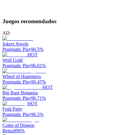
Juegos recomendados
AD
Jokers Jewels
Pragmatic Play
96.5
%
HOT
Wolf Gold
Pragmatic Play
96.01
%
Wheel of Happiness
Pragmatic Play
96.47
%
HOT
Big Bass Bonanza
Pragmatic Play
96.71
%
HOT
Fruit Party
Pragmatic Play
96.5
%
Coins of Dragon
Betsoft
96
%