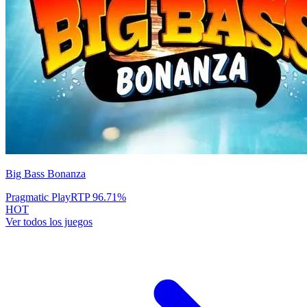
Big Bass Bonanza
Pragmatic Play
RTP
96.71
%
HOT
Ver todos los juegos