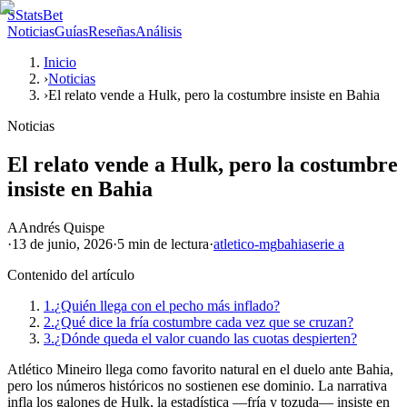
S
StatsBet
Noticias
Guías
Reseñas
Análisis
Inicio
›
Noticias
›
El relato vende a Hulk, pero la costumbre insiste en Bahia
Noticias
El relato vende a Hulk, pero la costumbre
insiste en Bahia
A
Andrés Quispe
·
13 de junio, 2026
·
5 min
de lectura
·
atletico-mg
bahia
serie a
Contenido del artículo
1.
¿Quién llega con el pecho más inflado?
2.
¿Qué dice la fría costumbre cada vez que se cruzan?
3.
¿Dónde queda el valor cuando las cuotas despierten?
Atlético Mineiro llega como favorito natural en el duelo ante Bahia,
pero los números históricos no sostienen ese dominio. La narrativa
infla los galones de Hulk, la estadística —fría y tozuda— insiste en