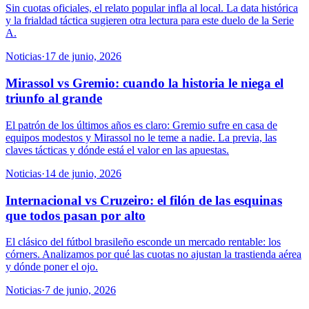
Sin cuotas oficiales, el relato popular infla al local. La data histórica
y la frialdad táctica sugieren otra lectura para este duelo de la Serie
A.
Noticias
·
17 de junio, 2026
Mirassol vs Gremio: cuando la historia le niega el
triunfo al grande
El patrón de los últimos años es claro: Gremio sufre en casa de
equipos modestos y Mirassol no le teme a nadie. La previa, las
claves tácticas y dónde está el valor en las apuestas.
Noticias
·
14 de junio, 2026
Internacional vs Cruzeiro: el filón de las esquinas
que todos pasan por alto
El clásico del fútbol brasileño esconde un mercado rentable: los
córners. Analizamos por qué las cuotas no ajustan la trastienda aérea
y dónde poner el ojo.
Noticias
·
7 de junio, 2026