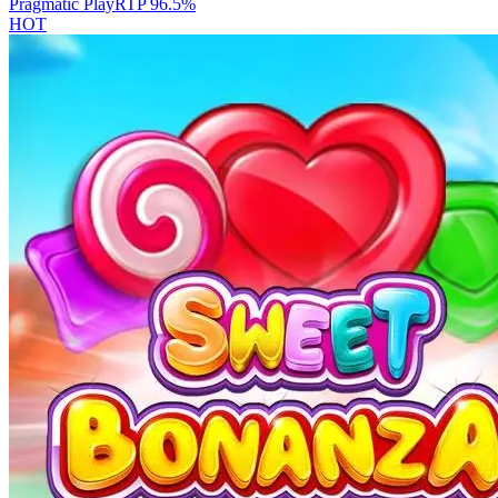
Pragmatic Play
RTP
96.5
%
HOT