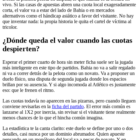
vivo. Si las casas de apuestas abren una cuota local exageradamente
corta, el valor va a estar del lado de Bahia o en mercados
alternativos como el hándicap asiático a favor del visitante. No hay
que inventar nada: la propia historia le quita el cartel de víctima al
tricolor.
¿Dónde queda el valor cuando las cuotas
despierten?
Esperar el primer cuarto de hora sin meter ficha suele ser la jugada
más inteligente en este tipo de partidos. Bahia no va a salir regalado
ni va a correr detrás de la pelota como un novato. Va a proponer un
duelo físico, una disputa de segunda jugada donde los espacios
brillan por su ausencia. Y si algo incomoda al Atlético es justamente
eso: que le frenen el ritmo.
Las cuotas todavía no aparecen en las pizarras, pero cuando lleguen
conviene revisarlas en la
ficha del partido
. El error más común es
lanzarse al 1X2 por inercia, sin revisar si el visitante tiene realmente
menos chances de lo que el hincha común imagina.
La estadística te la canta clarito: este duelo se define por uno o dos
detalles, casi nunca por un dominio abrumador. Quien apueste
pensando en un monólogo del local va a pecar de novato. Y en