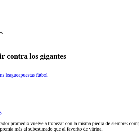
es
r contra los gigantes
ns league
apuestas fútbol
6
apostador promedio vuelve a tropezar con la misma piedra de siempre: c
 premia más al subestimado que al favorito de vitrina.