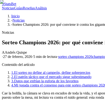
S
StatsBet
Noticias
Guías
Reseñas
Análisis
Inicio
›
Noticias
›
Sorteo Champions 2026: por qué conviene ir contra los gigant
Noticias
Sorteo Champions 2026: por qué conviene i
A
Andrés Quispe
·
27 de febrero, 2026
·
5 min
de lectura
·
sorteo champions 2026
champio
Contenido del artículo
1.
El sorteo no define al campeón, define sobreprecios
2.
El patrón táctico que el mercado sigue subestimando
3.
Datos que enfrían la euforia de los favoritos
4.
Mi jugada contra el consenso para este sorteo champions 202
Cae la bolilla, la cámara se clava en escudos de toda la vida, y el 
puesto sobre la mesa, mi lectura va contra el ruido general: esta ronda