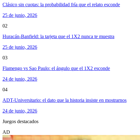
Clásico sin cuotas: la probabilidad fría que el relato esconde
25 de junio, 2026
02
Huracán-Banfield: la tarjeta que el 1X2 nunca te muestra
25 de junio, 2026
03
Flamengo vs Sao Paulo: el ángulo que el 1X2 esconde
24 de junio, 2026
04
ADT-Universitario: el dato que la historia insiste en mostrarnos
24 de junio, 2026
Juegos destacados
AD