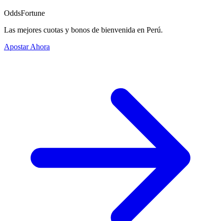
OddsFortune
Las mejores cuotas y bonos de bienvenida en Perú.
Apostar Ahora