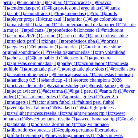
peru
(
1
)
#
cincinnati
(
1
)
#
cagliari
(
1
)
#
concacaf
(
1
)
#
bravos
(
1
)
#
tendencias perú
(
1
)
#
liga profesional argentina
(
1
)
#
juarez
(
1
)
#
slot
(
1
)
#
soundtrack
(
1
)
#
tragamonedas
(
1
)
#
rtp
(
1
)
#
bulls
(
1
)
#
player props
(
1
)
#
cruz azul
(
1
)
#
junior
(
1
)
#
liga colombiana
(
1
)
#
mansfield
(
1
)
#
fa cup
(
1
)
#
dia internacional de la mujer
(
1
)
#
dia de
la mujer
(
1
)
#
pelicans
(
1
)
#
pronóstico baloncesto
(
1
)
#
madureira
(
1
)
#
carioca 2026
(
1
)
#
como
(
1
)
#
copa italia
(
1
)
#
am i in love shine
(
1
)
#
rtp slots perú
(
1
)
#
kings
(
1
)
#
pronósticos nba
(
1
)
#
normas
(
1
)
#
legales
(
1
)
#
el peruano
(
1
)
#
america
(
1
)
#
am i in love shine
original soundtrack
(
1
)
#
reseña tragamonedas
(
1
)
#
rtp volatilidad
(
1
)
#
chelsea
(
1
)
#
juan pablo ii
(
1
)
#
cusco fc
(
1
)
#
queretaro
(
1
)
#
apuestas combinadas
(
1
)
#
parlay
(
1
)
#
acumulador
(
1
)
#
apuesta
multiple
(
1
)
#
pragmatic play
(
1
)
#
pragmatic play slots
(
1
)
#
reseña slots
(
1
)
#
casino online perú
(
1
)
#
handicap asiatico
(
1
)
#
apuestas handicap
(
1
)
#
handicap 0.5
(
1
)
#
handicap -1
(
1
)
#
sorteo champions 2026
(
1
)
#
octavos de final
(
1
)
#
aviator estrategia
(
1
)
#
crash game
(
1
)
#
jetx
(
1
)
#
juego aviator
(
1
)
#
adt tarma
(
1
)
#
liga 1 peru
(
1
)
#
santa fe
(
1
)
#
over
under
(
1
)
#
mas menos goles
(
1
)
#
apuestas goles
(
1
)
#
over 2.5
(
1
)
#
nuggets
(
1
)
#
factor altura futbol
(
1
)
#
altitud peru futbol
(
1
)
#
ventaja local altura
(
1
)
#
rivadavia
(
1
)
#
starlight princess
(
1
)
#
starlight princess reseña
(
1
)
#
starlight princess rtp
(
1
)
#
sweet
bonanza
(
1
)
#
sweet bonanza reseña
(
1
)
#
sweet bonanza rtp
(
1
)
#
magic
(
1
)
#
atalanta
(
1
)
#
borussia dortmund
(
1
)
#
psg vs monaco
(
1
)
#
libertadores apuestas
(
1
)
#
equipos peruanos libertadores
(
1
)
#
fútbol peruano
(
1
)
#
nuevas tragamonedas
(
1
)
#
slots nuevos