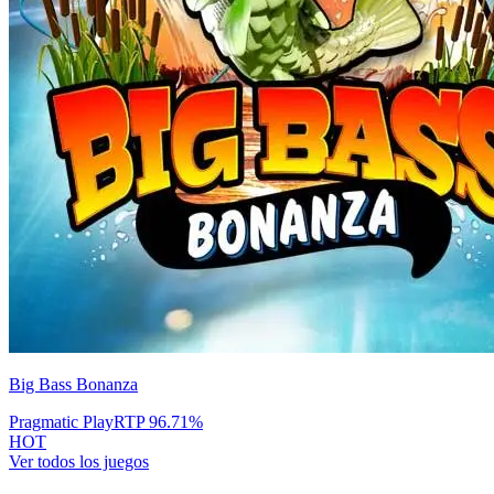
Big Bass Bonanza
Pragmatic Play
RTP
96.71
%
HOT
Ver todos los juegos