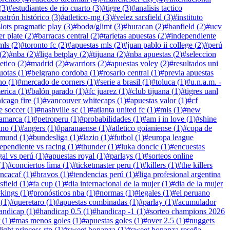
(
3
)
#
estudiantes de rio cuarto
(
3
)
#
tigre
(
3
)
#
analisis tactico
patrón histórico
(
3
)
#
atletico-mg
(
3
)
#
velez sarsfield
(
3
)
#
instituto
slots pragmatic play
(
3
)
#
bodø/glimt
(
3
)
#
huracan
(
2
)
#
banfield
(
2
)
#
ucv
er plate
(
2
)
#
barracas central
(
2
)
#
tarjetas apuestas
(
2
)
#
independiente
mls
(
2
)
#
toronto fc
(
2
)
#
apuestas mls
(
2
)
#
juan pablo ii college
(
2
)
#
perú
(
2
)
#
nba
(
2
)
#
liga betplay
(
2
)
#
tijuana
(
2
)
#
nba apuestas
(
2
)
#
seleccion
letico
(
2
)
#
madrid
(
2
)
#
warriors
(
2
)
#
apuestas voley
(
2
)
#
resultados uni
cuotas
(
1
)
#
belgrano cordoba
(
1
)
#
rosario central
(
1
)
#
previa apuestas
no
(
1
)
#
mercado de corners
(
1
)
#
serie a brasil
(
1
)
#
toluca
(
1
)
#
u.n.a.m. -
erica
(
1
)
#
balón parado
(
1
)
#
fc juarez
(
1
)
#
club tijuana
(
1
)
#
tigres uanl
icago fire
(
1
)
#
vancouver whitecaps
(
1
)
#
apuestas valor
(
1
)
#
cf
e soccer
(
1
)
#
nashville sc
(
1
)
#
atlanta united fc
(
1
)
#
mls
(
1
)
#
new
jamarca
(
1
)
#
petroperu
(
1
)
#
probabilidades
(
1
)
#
am i in love
(
1
)
#
shine
ino
(
1
)
#
angers
(
1
)
#
paranaense
(
1
)
#
atletico goianiense
(
1
)
#
copa de
tmund
(
1
)
#
bundesliga
(
1
)
#
lazio
(
1
)
#
futbol
(
1
)
#
europa league
ependiente vs racing
(
1
)
#
thunder
(
1
)
#
luka doncic
(
1
)
#
encuestas
gal vs perú
(
1
)
#
apuestas royal
(
1
)
#
parlays
(
1
)
#
sorteos online
(
1
)
#
conciertos lima
(
1
)
#
ticketmaster peru
(
1
)
#
killers
(
1
)
#
the killers
ncacaf
(
1
)
#
bravos
(
1
)
#
tendencias perú
(
1
)
#
liga profesional argentina
sfield
(
1
)
#
fa cup
(
1
)
#
dia internacional de la mujer
(
1
)
#
dia de la mujer
#
kings
(
1
)
#
pronósticos nba
(
1
)
#
normas
(
1
)
#
legales
(
1
)
#
el peruano
(
1
)
#
queretaro
(
1
)
#
apuestas combinadas
(
1
)
#
parlay
(
1
)
#
acumulador
handicap
(
1
)
#
handicap 0.5
(
1
)
#
handicap -1
(
1
)
#
sorteo champions 2026
(
1
)
#
mas menos goles
(
1
)
#
apuestas goles
(
1
)
#
over 2.5
(
1
)
#
nuggets
light princess rtp
(
1
)
#
sweet bonanza
(
1
)
#
sweet bonanza reseña