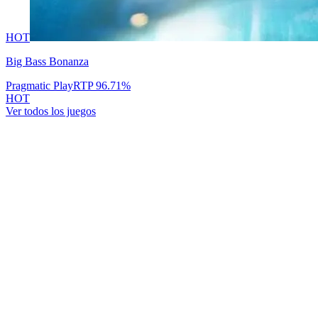
HOT
Big Bass Bonanza
Pragmatic Play
RTP
96.71
%
HOT
Ver todos los juegos