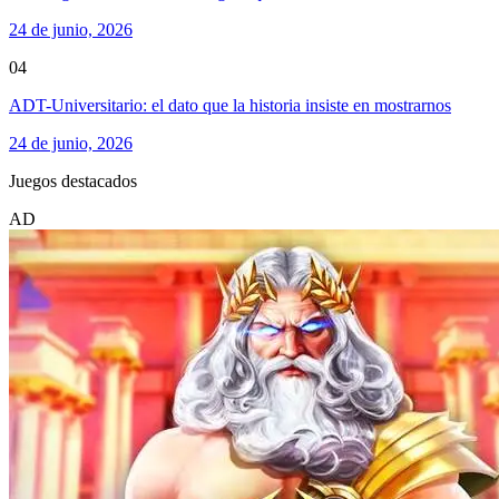
24 de junio, 2026
04
ADT-Universitario: el dato que la historia insiste en mostrarnos
24 de junio, 2026
Juegos destacados
AD