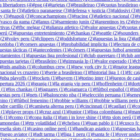
a libertadores
(
4
)
#
psg
(
4
)
#
tarjetas
(
3
)
#
brasileirao
(
3
)
#
cuotas brasileirao
santa fe
(
3
)
#
atletico paranaense
(
3
)
#
defensa y justicia
(
3
)
#
aldosivi
(
3
)
#
ey
(
3
)
#
napoli
(
3
)
#
concachampions
(
3
)
#
racing
(
3
)
#
atletico nacional
(
3
)
#
#
vasco da gama
(
2
)
#
lanus
(
2
)
#
sarmiento junin
(
2
)
#
argentinos jrs
(
2
)
#
riv
tivas
(
2
)
#
fbc melgar
(
2
)
#
alianza atletico
(
2
)
#
valor apuestas
(
2
)
#
cuotas 
perú
(
2
)
#
apuestas entretenimiento
(
2
)
#
chankas
(
2
)
#
seattle
(
2
)
#
sounders
(
2
)
#
voley peru
(
2
)
#
clippers
(
2
)
#
oddsfortune
(
2
)
#
apuestas la liga
(
2
)
#
at
cordoba
(
1
)
#
corners apuestas
(
1
)
#
probabilidad implicita
(
1
)
#
lectura de 
uestas tácticas
(
1
)
#
antecedentes
(
1
)
#
córners
(
1
)
#
apuestas futbol argenti
entamientos
(
1
)
#
apuestas liga profesional
(
1
)
#
club queretaro
(
1
)
#
club am
puestas tarjetas
(
1
)
#
brasileiro
(
1
)
#
gimnasia lp
(
1
)
#
valor esperado
(
1
)
#
ch
)
#
mls analisis
(
1
)
#
columbus crew
(
1
)
#
new york city fc
(
1
)
#
major leagu
rnacional vs cruzeiro
(
1
)
#
serie a brasileirao
(
1
)
#
historial liga 1
(
1
)
#
fc ca
#
nba playoffs
(
1
)
#
rockets
(
1
)
#
bayern
(
1
)
#
torino inter
(
1
)
#
juegos de cas
apertura 2026
(
1
)
#
granja
(
1
)
#
la granja vip peru
(
1
)
#
hoffenheim
(
1
)
#
dor
(
1
)
#
los chankas
(
1
)
#
jaguares
(
1
)
#
cajamarca
(
1
)
#
fútbol español
(
1
)
#
ind
estas peru
(
1
)
#
nets
(
1
)
#
baloncesto nba
(
1
)
#
selección peruana
(
1
)
#
sene
nino
(
1
)
#
fútbol femenino
(
1
)
#
robbie williams
(
1
)
#
robbie williams peru
ndre carrillo
(
1
)
#
camiseta alterna peru
(
1
)
#
cincinnati
(
1
)
#
cagliari
(
1
)
#
co
(
1
)
#
player props
(
1
)
#
cruz azul
(
1
)
#
junior
(
1
)
#
liga colombiana
(
1
)
#
man
26
(
1
)
#
como
(
1
)
#
copa italia
(
1
)
#
am i in love shine
(
1
)
#
rtp slots perú
(
1
)
gamonedas
(
1
)
#
rtp volatilidad
(
1
)
#
chelsea
(
1
)
#
juan pablo ii
(
1
)
#
cusco fc
reseña slots
(
1
)
#
casino online perú
(
1
)
#
handicap asiatico
(
1
)
#
apuestas 
#
juego aviator
(
1
)
#
adt tarma
(
1
)
#
liga 1 peru
(
1
)
#
santa fe
(
1
)
#
over under
(
1
)
#
rivadavia
(
1
)
#
starlight princess
(
1
)
#
starlight princess reseña
(
1
)
#
star