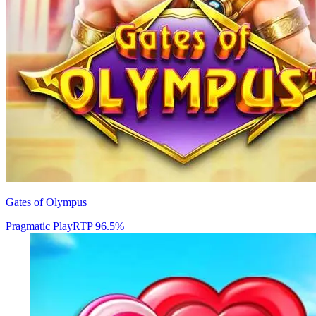
Gates of Olympus
Pragmatic Play
RTP
96.5
%