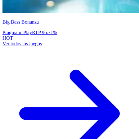
Big Bass Bonanza
Pragmatic Play
RTP
96.71
%
HOT
Ver todos los juegos