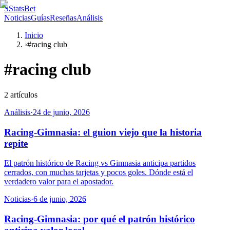
S
StatsBet
Noticias
Guías
Reseñas
Análisis
Inicio
›
#racing club
#
racing club
2
artículos
Análisis
·
24 de junio, 2026
Racing-Gimnasia: el guion viejo que la historia
repite
El patrón histórico de Racing vs Gimnasia anticipa partidos
cerrados, con muchas tarjetas y pocos goles. Dónde está el
verdadero valor para el apostador.
Noticias
·
6 de junio, 2026
Racing-Gimnasia: por qué el patrón histórico