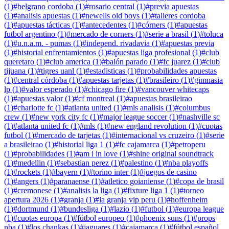
(
1
)
#
belgrano cordoba
(
1
)
#
rosario central
(
1
)
#
previa apuestas
(
1
)
#
analisis apuestas
(
1
)
#
newells old boys
(
1
)
#
talleres cordoba
(
1
)
#
apuestas tácticas
(
1
)
#
antecedentes
(
1
)
#
córners
(
1
)
#
apuestas
futbol argentino
(
1
)
#
mercado de corners
(
1
)
#
serie a brasil
(
1
)
#
toluca
(
1
)
#
u.n.a.m. - pumas
(
1
)
#
independ. rivadavia
(
1
)
#
apuestas previa
(
1
)
#
historial enfrentamientos
(
1
)
#
apuestas liga profesional
(
1
)
#
club
queretaro
(
1
)
#
club america
(
1
)
#
balón parado
(
1
)
#
fc juarez
(
1
)
#
club
tijuana
(
1
)
#
tigres uanl
(
1
)
#
estadisticas
(
1
)
#
probabilidades apuestas
(
1
)
#
central córdoba
(
1
)
#
apuestas tarjetas
(
1
)
#
brasileiro
(
1
)
#
gimnasia
lp
(
1
)
#
valor esperado
(
1
)
#
chicago fire
(
1
)
#
vancouver whitecaps
(
1
)
#
apuestas valor
(
1
)
#
cf montreal
(
1
)
#
apuestas brasileirao
(
1
)
#
charlotte fc
(
1
)
#
atlanta united
(
1
)
#
mls analisis
(
1
)
#
columbus
crew
(
1
)
#
new york city fc
(
1
)
#
major league soccer
(
1
)
#
nashville sc
(
1
)
#
atlanta united fc
(
1
)
#
mls
(
1
)
#
new england revolution
(
1
)
#
cuotas
futbol
(
1
)
#
mercado de tarjetas
(
1
)
#
internacional vs cruzeiro
(
1
)
#
serie
a brasileirao
(
1
)
#
historial liga 1
(
1
)
#
fc cajamarca
(
1
)
#
petroperu
(
1
)
#
probabilidades
(
1
)
#
am i in love
(
1
)
#
shine original soundtrack
(
1
)
#
medellin
(
1
)
#
sebastian perez
(
1
)
#
palestino
(
1
)
#
nba playoffs
(
1
)
#
rockets
(
1
)
#
bayern
(
1
)
#
torino inter
(
1
)
#
juegos de casino
(
1
)
#
angers
(
1
)
#
paranaense
(
1
)
#
atletico goianiense
(
1
)
#
copa de brasil
(
1
)
#
cremonese
(
1
)
#
analisis la liga
(
1
)
#
fixture liga 1
(
1
)
#
torneo
apertura 2026
(
1
)
#
granja
(
1
)
#
la granja vip peru
(
1
)
#
hoffenheim
(
1
)
#
dortmund
(
1
)
#
bundesliga
(
1
)
#
lazio
(
1
)
#
futbol
(
1
)
#
europa league
(
1
)
#
cuotas europa
(
1
)
#
fútbol europeo
(
1
)
#
phoenix suns
(
1
)
#
props
nba
(
1
)
#
los chankas
(
1
)
#
jaguares
(
1
)
#
cajamarca
(
1
)
#
fútbol español