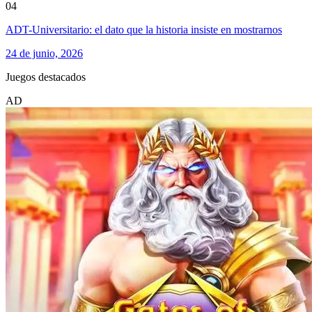
04
ADT-Universitario: el dato que la historia insiste en mostrarnos
24 de junio, 2026
Juegos destacados
AD