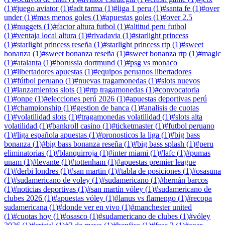
(
1
)
#
juego aviator
(
1
)
#
adt tarma
(
1
)
#
liga 1 peru
(
1
)
#
santa fe
(
1
)
#
over
under
(
1
)
#
mas menos goles
(
1
)
#
apuestas goles
(
1
)
#
over 2.5
(
1
)
#
nuggets
(
1
)
#
factor altura futbol
(
1
)
#
altitud peru futbol
(
1
)
#
ventaja local altura
(
1
)
#
rivadavia
(
1
)
#
starlight princess
(
1
)
#
starlight princess reseña
(
1
)
#
starlight princess rtp
(
1
)
#
sweet
bonanza
(
1
)
#
sweet bonanza reseña
(
1
)
#
sweet bonanza rtp
(
1
)
#
magic
(
1
)
#
atalanta
(
1
)
#
borussia dortmund
(
1
)
#
psg vs monaco
(
1
)
#
libertadores apuestas
(
1
)
#
equipos peruanos libertadores
(
1
)
#
fútbol peruano
(
1
)
#
nuevas tragamonedas
(
1
)
#
slots nuevos
(
1
)
#
lanzamientos slots
(
1
)
#
rtp tragamonedas
(
1
)
#
convocatoria
(
1
)
#
onpe
(
1
)
#
elecciones perú 2026
(
1
)
#
apuestas deportivas perú
(
1
)
#
championship
(
1
)
#
gestion de banca
(
1
)
#
analisis de cuotas
(
1
)
#
volatilidad slots
(
1
)
#
tragamonedas volatilidad
(
1
)
#
slots alta
volatilidad
(
1
)
#
bankroll casino
(
1
)
#
ticketmaster
(
1
)
#
futbol peruano
(
1
)
#
liga española apuestas
(
1
)
#
pronosticos la liga
(
1
)
#
big bass
bonanza
(
1
)
#
big bass bonanza reseña
(
1
)
#
big bass splash
(
1
)
#
peru
eliminatorias
(
1
)
#
blanquirroja
(
1
)
#
inter miami
(
1
)
#
lafc
(
1
)
#
pumas
unam
(
1
)
#
levante
(
1
)
#
tottenham
(
1
)
#
apuestas premier league
(
1
)
#
derbi londres
(
1
)
#
san martin
(
1
)
#
tabla de posiciones
(
1
)
#
osasuna
(
1
)
#
sudamericano de voley
(
1
)
#
sudamericano
(
1
)
#
hernán barcos
(
1
)
#
noticias deportivas
(
1
)
#
san martín vóley
(
1
)
#
sudamericano de
clubes 2026
(
1
)
#
apuestas vóley
(
1
)
#
lanus vs flamengo
(
1
)
#
recopa
sudamericana
(
1
)
#
donde ver en vivo
(
1
)
#
manchester united
(
1
)
#
cuotas hoy
(
1
)
#
osasco
(
1
)
#
sudamericano de clubes
(
1
)
#
vóley