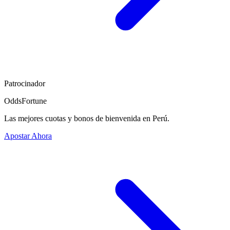
Patrocinador
OddsFortune
Las mejores cuotas y bonos de bienvenida en Perú.
Apostar Ahora