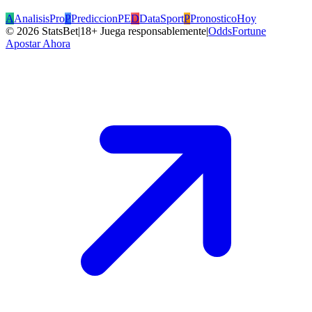
A
AnalisisPro
P
PrediccionPE
D
DataSport
P
PronosticoHoy
©
2026
StatsBet
|
18+ Juega responsablemente
|
OddsFortune
Apostar Ahora