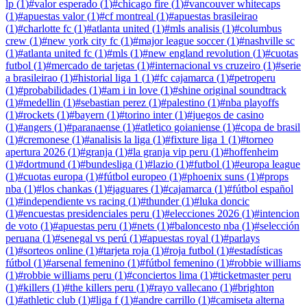
lp
(
1
)
#
valor esperado
(
1
)
#
chicago fire
(
1
)
#
vancouver whitecaps
(
1
)
#
apuestas valor
(
1
)
#
cf montreal
(
1
)
#
apuestas brasileirao
(
1
)
#
charlotte fc
(
1
)
#
atlanta united
(
1
)
#
mls analisis
(
1
)
#
columbus
crew
(
1
)
#
new york city fc
(
1
)
#
major league soccer
(
1
)
#
nashville sc
(
1
)
#
atlanta united fc
(
1
)
#
mls
(
1
)
#
new england revolution
(
1
)
#
cuotas
futbol
(
1
)
#
mercado de tarjetas
(
1
)
#
internacional vs cruzeiro
(
1
)
#
serie
a brasileirao
(
1
)
#
historial liga 1
(
1
)
#
fc cajamarca
(
1
)
#
petroperu
(
1
)
#
probabilidades
(
1
)
#
am i in love
(
1
)
#
shine original soundtrack
(
1
)
#
medellin
(
1
)
#
sebastian perez
(
1
)
#
palestino
(
1
)
#
nba playoffs
(
1
)
#
rockets
(
1
)
#
bayern
(
1
)
#
torino inter
(
1
)
#
juegos de casino
(
1
)
#
angers
(
1
)
#
paranaense
(
1
)
#
atletico goianiense
(
1
)
#
copa de brasil
(
1
)
#
cremonese
(
1
)
#
analisis la liga
(
1
)
#
fixture liga 1
(
1
)
#
torneo
apertura 2026
(
1
)
#
granja
(
1
)
#
la granja vip peru
(
1
)
#
hoffenheim
(
1
)
#
dortmund
(
1
)
#
bundesliga
(
1
)
#
lazio
(
1
)
#
futbol
(
1
)
#
europa league
(
1
)
#
cuotas europa
(
1
)
#
fútbol europeo
(
1
)
#
phoenix suns
(
1
)
#
props
nba
(
1
)
#
los chankas
(
1
)
#
jaguares
(
1
)
#
cajamarca
(
1
)
#
fútbol español
(
1
)
#
independiente vs racing
(
1
)
#
thunder
(
1
)
#
luka doncic
(
1
)
#
encuestas presidenciales peru
(
1
)
#
elecciones 2026
(
1
)
#
intencion
de voto
(
1
)
#
apuestas peru
(
1
)
#
nets
(
1
)
#
baloncesto nba
(
1
)
#
selección
peruana
(
1
)
#
senegal vs perú
(
1
)
#
apuestas royal
(
1
)
#
parlays
(
1
)
#
sorteos online
(
1
)
#
tarjeta roja
(
1
)
#
roja futbol
(
1
)
#
estadísticas
fútbol
(
1
)
#
arsenal femenino
(
1
)
#
fútbol femenino
(
1
)
#
robbie williams
(
1
)
#
robbie williams peru
(
1
)
#
conciertos lima
(
1
)
#
ticketmaster peru
(
1
)
#
killers
(
1
)
#
the killers peru
(
1
)
#
rayo vallecano
(
1
)
#
brighton
(
1
)
#
athletic club
(
1
)
#
liga f
(
1
)
#
andre carrillo
(
1
)
#
camiseta alterna