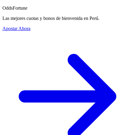
OddsFortune
Las mejores cuotas y bonos de bienvenida en Perú.
Apostar Ahora