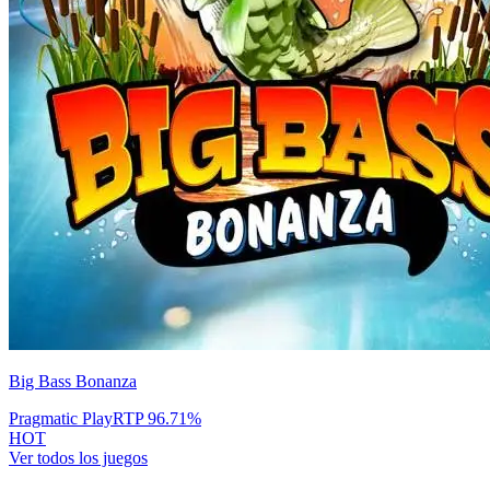
Big Bass Bonanza
Pragmatic Play
RTP
96.71
%
HOT
Ver todos los juegos