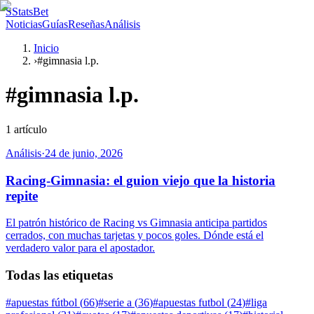
S
StatsBet
Noticias
Guías
Reseñas
Análisis
Inicio
›
#gimnasia l.p.
#
gimnasia l.p.
1
artículo
Análisis
·
24 de junio, 2026
Racing-Gimnasia: el guion viejo que la historia
repite
El patrón histórico de Racing vs Gimnasia anticipa partidos
cerrados, con muchas tarjetas y pocos goles. Dónde está el
verdadero valor para el apostador.
Todas las etiquetas
#
apuestas fútbol
(
66
)
#
serie a
(
36
)
#
apuestas futbol
(
24
)
#
liga