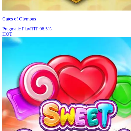
Gates of Olympus
Pragmatic Play
RTP
96.5
%
HOT