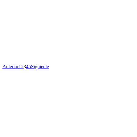
Anterior
1
2
3
4
5
Siguiente