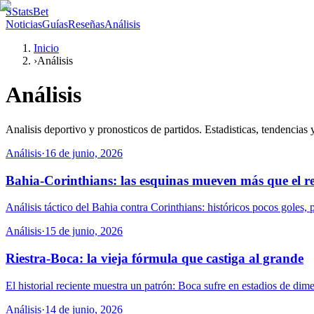
S
StatsBet
Noticias
Guías
Reseñas
Análisis
Inicio
›
Análisis
Análisis
Analisis deportivo y pronosticos de partidos. Estadisticas, tendencia
Análisis
·
16 de junio, 2026
Bahia-Corinthians: las esquinas mueven más que el r
Análisis táctico del Bahia contra Corinthians: históricos pocos goles,
Análisis
·
15 de junio, 2026
Riestra-Boca: la vieja fórmula que castiga al grande
El historial reciente muestra un patrón: Boca sufre en estadios de dim
Análisis
·
14 de junio, 2026