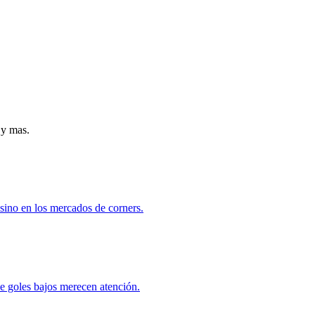
 y mas.
 sino en los mercados de corners.
de goles bajos merecen atención.