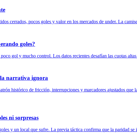
nte
rtidos cerrados, pocos goles y valor en los mercados de under. La camis
perando goles?
 poco gol y mucho control. Los datos recientes desafían las cuotas altas
la narrativa ignora
rón histórico de fricción, interrupciones y marcadores ajustados que la 
oles ni sorpresas
 goles y un local que sufre. La previa táctica confirma que la paridad se