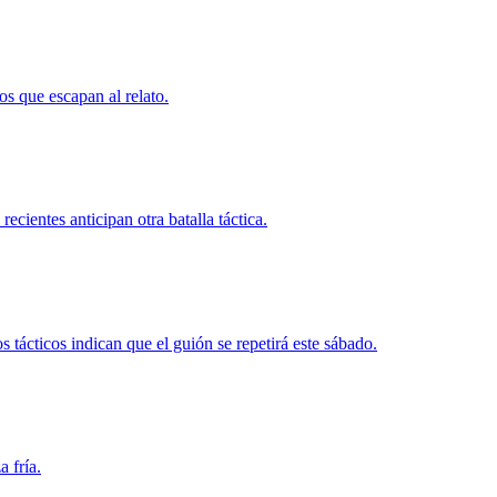
s que escapan al relato.
cientes anticipan otra batalla táctica.
 tácticos indican que el guión se repetirá este sábado.
 fría.