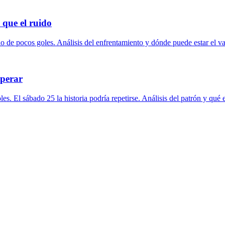
que el ruido
lo de pocos goles. Análisis del enfrentamiento y dónde puede estar el va
sperar
. El sábado 25 la historia podría repetirse. Análisis del patrón y qué e