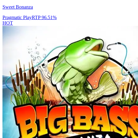
Sweet Bonanza
Pragmatic Play
RTP
96.51
%
HOT