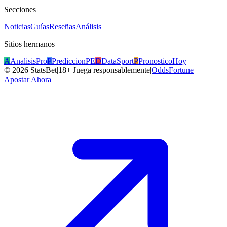
Secciones
Noticias
Guías
Reseñas
Análisis
Sitios hermanos
A
AnalisisPro
P
PrediccionPE
D
DataSport
P
PronosticoHoy
©
2026
StatsBet
|
18+ Juega responsablemente
|
OddsFortune
Apostar Ahora