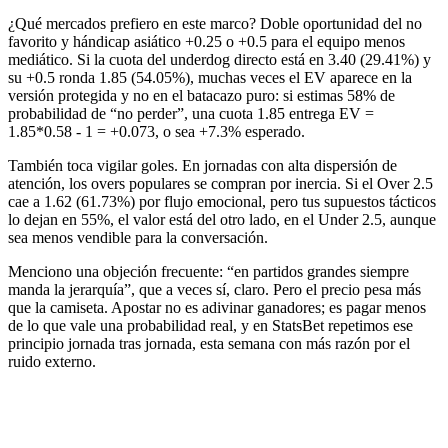
¿Qué mercados prefiero en este marco? Doble oportunidad del no
favorito y hándicap asiático +0.25 o +0.5 para el equipo menos
mediático. Si la cuota del underdog directo está en 3.40 (29.41%) y
su +0.5 ronda 1.85 (54.05%), muchas veces el EV aparece en la
versión protegida y no en el batacazo puro: si estimas 58% de
probabilidad de “no perder”, una cuota 1.85 entrega EV =
1.85*0.58 - 1 = +0.073, o sea +7.3% esperado.
También toca vigilar goles. En jornadas con alta dispersión de
atención, los overs populares se compran por inercia. Si el Over 2.5
cae a 1.62 (61.73%) por flujo emocional, pero tus supuestos tácticos
lo dejan en 55%, el valor está del otro lado, en el Under 2.5, aunque
sea menos vendible para la conversación.
Menciono una objeción frecuente: “en partidos grandes siempre
manda la jerarquía”, que a veces sí, claro. Pero el precio pesa más
que la camiseta. Apostar no es adivinar ganadores; es pagar menos
de lo que vale una probabilidad real, y en StatsBet repetimos ese
principio jornada tras jornada, esta semana con más razón por el
ruido externo.