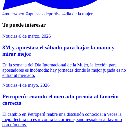
#
mujer
#
peru
#
apuestas deportivas
#
dia de la mujer
Te puede interesar
Noticias
·
6 de marzo, 2026
8M y apuestas: el sábado para bajar la mano y
mirar mejor
En la semana del Día Internacional de la Mujer, la lección para
apostadores es incómoda: hay jornadas donde la mejor jugada es no
entrar al mercado.
Noticias
·
4 de mayo, 2026
Petroperú: cuando el mercado premia al favorito
correcto
El cambio en Petroperú reabre una discusión conocida: a veces la
mejor lectura no es ir contra la corriente, sino respaldar al favorito
con números.