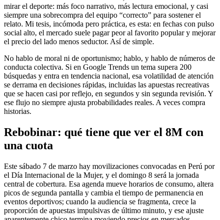
mirar el deporte: más foco narrativo, más lectura emocional, y casi
siempre una sobrecompra del equipo “correcto” para sostener el
relato. Mi tesis, incómoda pero práctica, es esta: en fechas con pulso
social alto, el mercado suele pagar peor al favorito popular y mejorar
el precio del lado menos seductor. Así de simple.
No hablo de moral ni de oportunismo; hablo, y hablo de números de
conducta colectiva. Si en Google Trends un tema supera 200
búsquedas y entra en tendencia nacional, esa volatilidad de atención
se derrama en decisiones rápidas, incluidas las apuestas recreativas
que se hacen casi por reflejo, en segundos y sin segunda revisión. Y
ese flujo no siempre ajusta probabilidades reales. A veces compra
historias.
Rebobinar: qué tiene que ver el 8M con
una cuota
Este sábado 7 de marzo hay movilizaciones convocadas en Perú por
el Día Internacional de la Mujer, y el domingo 8 será la jornada
central de cobertura. Esa agenda mueve horarios de consumo, altera
picos de segunda pantalla y cambia el tiempo de permanencia en
eventos deportivos; cuando la audiencia se fragmenta, crece la
proporción de apuestas impulsivas de último minuto, y ese ajuste
aparentemente chico termina moviendo precios en mercados