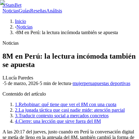
S
StatsBet
Noticias
Guías
Reseñas
Análisis
Inicio
›
Noticias
›
8M en Perú: la lectura incómoda también se apuesta
Noticias
8M en Perú: la lectura incómoda también
se apuesta
L
Lucía Paredes
·
5 de marzo, 2026
·
5 min
de lectura
·
mujer
peru
apuestas deportivas
Contenido del artículo
1.
Rebobinar: qué tiene que ver el 8M con una cuota
2.
La jugada táctica que casi nadie mide: atención parcial
3.
Traducir contexto social a mercados concretos
4.
Cierre: una lección que sirve fuera del 8M
A las 20:17 del jueves, justo cuando en Perú la conversación digital
se metía de lleno en la antesala del 8M, también cambió la forma de