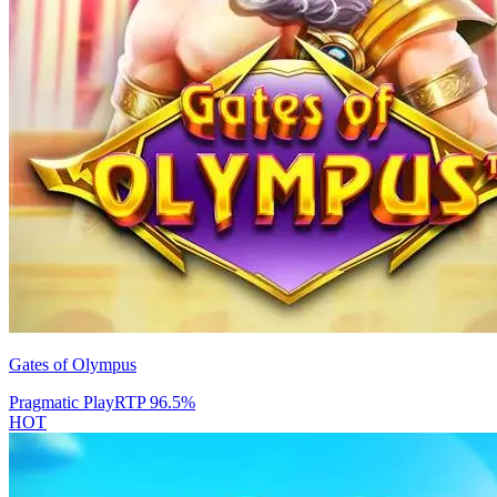
Gates of Olympus
Pragmatic Play
RTP
96.5
%
HOT