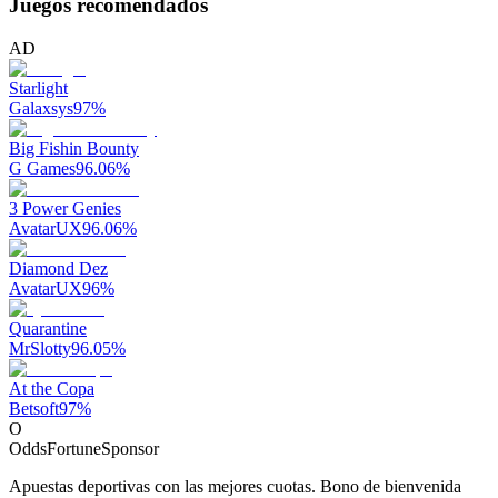
Juegos recomendados
AD
Starlight
Galaxsys
97
%
Big Fishin Bounty
G Games
96.06
%
3 Power Genies
AvatarUX
96.06
%
Diamond Dez
AvatarUX
96
%
Quarantine
MrSlotty
96.05
%
At the Copa
Betsoft
97
%
O
OddsFortune
Sponsor
Apuestas deportivas con las mejores cuotas. Bono de bienvenida