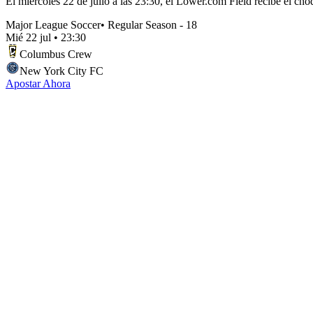
El miércoles 22 de julio a las 23:30, el Lower.com Field recibe el ch
Major League Soccer
•
Regular Season - 18
Mié 22 jul
•
23:30
Columbus Crew
New York City FC
Apostar Ahora