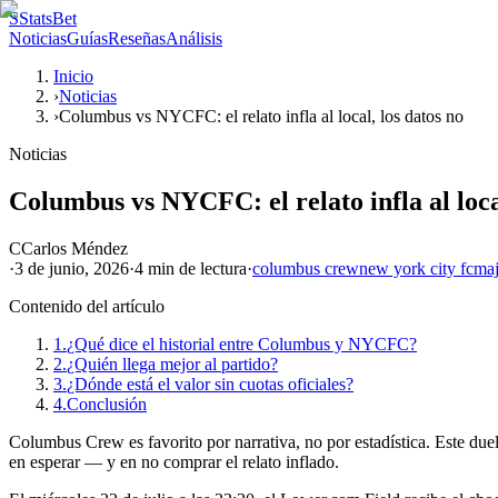
S
StatsBet
Noticias
Guías
Reseñas
Análisis
Inicio
›
Noticias
›
Columbus vs NYCFC: el relato infla al local, los datos no
Noticias
Columbus vs NYCFC: el relato infla al local
C
Carlos Méndez
·
3 de junio, 2026
·
4 min
de lectura
·
columbus crew
new york city fc
maj
Contenido del artículo
1.
¿Qué dice el historial entre Columbus y NYCFC?
2.
¿Quién llega mejor al partido?
3.
¿Dónde está el valor sin cuotas oficiales?
4.
Conclusión
Columbus Crew es favorito por narrativa, no por estadística. Este due
en esperar — y en no comprar el relato inflado.