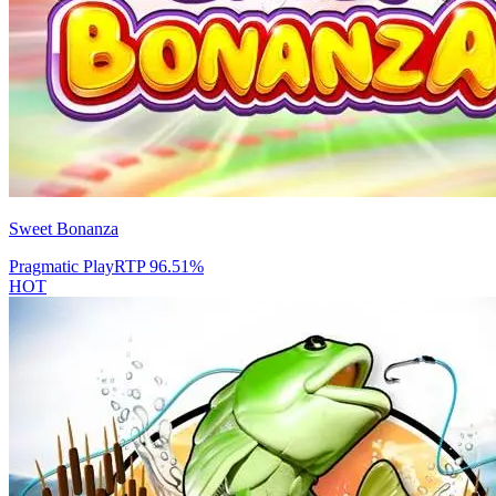
Sweet Bonanza
Pragmatic Play
RTP
96.51
%
HOT