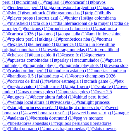
peru
(
1
)
#
cincinnati
(
1
)
#
cagliari
(
1
)
#
concacaf
(
1
)
#
bravos
(
1
)
#
tendencias perú
(
1
)
#
liga profesional argentina
(
1
)
#
juarez
(
1
)
#
slot
(
1
)
#
soundtrack
(
1
)
#
tragamonedas
(
1
)
#
rtp
(
1
)
#
bulls
(
1
)
#
player props
(
1
)
#
cruz azul
(
1
)
#
junior
(
1
)
#
liga colombiana
(
1
)
#
mansfield
(
1
)
#
fa cup
(
1
)
#
dia internacional de la mujer
(
1
)
#
dia de
la mujer
(
1
)
#
pelicans
(
1
)
#
pronóstico baloncesto
(
1
)
#
madureira
(
1
)
#
carioca 2026
(
1
)
#
como
(
1
)
#
copa italia
(
1
)
#
am i in love shine
(
1
)
#
rtp slots perú
(
1
)
#
kings
(
1
)
#
pronósticos nba
(
1
)
#
normas
(
1
)
#
legales
(
1
)
#
el peruano
(
1
)
#
america
(
1
)
#
am i in love shine
original soundtrack
(
1
)
#
reseña tragamonedas
(
1
)
#
rtp volatilidad
(
1
)
#
chelsea
(
1
)
#
juan pablo ii
(
1
)
#
cusco fc
(
1
)
#
queretaro
(
1
)
#
apuestas combinadas
(
1
)
#
parlay
(
1
)
#
acumulador
(
1
)
#
apuesta
multiple
(
1
)
#
pragmatic play
(
1
)
#
pragmatic play slots
(
1
)
#
reseña slots
(
1
)
#
casino online perú
(
1
)
#
handicap asiatico
(
1
)
#
apuestas handicap
(
1
)
#
handicap 0.5
(
1
)
#
handicap -1
(
1
)
#
sorteo champions 2026
(
1
)
#
octavos de final
(
1
)
#
aviator estrategia
(
1
)
#
crash game
(
1
)
#
jetx
(
1
)
#
juego aviator
(
1
)
#
adt tarma
(
1
)
#
liga 1 peru
(
1
)
#
santa fe
(
1
)
#
over
under
(
1
)
#
mas menos goles
(
1
)
#
apuestas goles
(
1
)
#
over 2.5
(
1
)
#
nuggets
(
1
)
#
factor altura futbol
(
1
)
#
altitud peru futbol
(
1
)
#
ventaja local altura
(
1
)
#
rivadavia
(
1
)
#
starlight princess
(
1
)
#
starlight princess reseña
(
1
)
#
starlight princess rtp
(
1
)
#
sweet
bonanza
(
1
)
#
sweet bonanza reseña
(
1
)
#
sweet bonanza rtp
(
1
)
#
magic
(
1
)
#
atalanta
(
1
)
#
borussia dortmund
(
1
)
#
psg vs monaco
(
1
)
#
libertadores apuestas
(
1
)
#
equipos peruanos libertadores
(
1
)
#
fútbol peruano
(
1
)
#
nuevas tragamonedas
(
1
)
#
slots nuevos