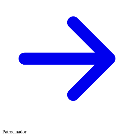
Patrocinador