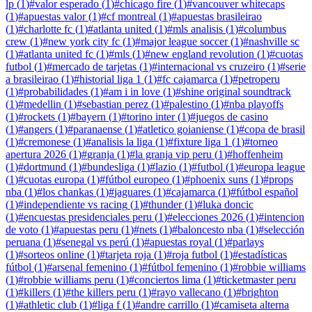
lp
(
1
)
#
valor esperado
(
1
)
#
chicago fire
(
1
)
#
vancouver whitecaps
(
1
)
#
apuestas valor
(
1
)
#
cf montreal
(
1
)
#
apuestas brasileirao
(
1
)
#
charlotte fc
(
1
)
#
atlanta united
(
1
)
#
mls analisis
(
1
)
#
columbus
crew
(
1
)
#
new york city fc
(
1
)
#
major league soccer
(
1
)
#
nashville sc
(
1
)
#
atlanta united fc
(
1
)
#
mls
(
1
)
#
new england revolution
(
1
)
#
cuotas
futbol
(
1
)
#
mercado de tarjetas
(
1
)
#
internacional vs cruzeiro
(
1
)
#
serie
a brasileirao
(
1
)
#
historial liga 1
(
1
)
#
fc cajamarca
(
1
)
#
petroperu
(
1
)
#
probabilidades
(
1
)
#
am i in love
(
1
)
#
shine original soundtrack
(
1
)
#
medellin
(
1
)
#
sebastian perez
(
1
)
#
palestino
(
1
)
#
nba playoffs
(
1
)
#
rockets
(
1
)
#
bayern
(
1
)
#
torino inter
(
1
)
#
juegos de casino
(
1
)
#
angers
(
1
)
#
paranaense
(
1
)
#
atletico goianiense
(
1
)
#
copa de brasil
(
1
)
#
cremonese
(
1
)
#
analisis la liga
(
1
)
#
fixture liga 1
(
1
)
#
torneo
apertura 2026
(
1
)
#
granja
(
1
)
#
la granja vip peru
(
1
)
#
hoffenheim
(
1
)
#
dortmund
(
1
)
#
bundesliga
(
1
)
#
lazio
(
1
)
#
futbol
(
1
)
#
europa league
(
1
)
#
cuotas europa
(
1
)
#
fútbol europeo
(
1
)
#
phoenix suns
(
1
)
#
props
nba
(
1
)
#
los chankas
(
1
)
#
jaguares
(
1
)
#
cajamarca
(
1
)
#
fútbol español
(
1
)
#
independiente vs racing
(
1
)
#
thunder
(
1
)
#
luka doncic
(
1
)
#
encuestas presidenciales peru
(
1
)
#
elecciones 2026
(
1
)
#
intencion
de voto
(
1
)
#
apuestas peru
(
1
)
#
nets
(
1
)
#
baloncesto nba
(
1
)
#
selección
peruana
(
1
)
#
senegal vs perú
(
1
)
#
apuestas royal
(
1
)
#
parlays
(
1
)
#
sorteos online
(
1
)
#
tarjeta roja
(
1
)
#
roja futbol
(
1
)
#
estadísticas
fútbol
(
1
)
#
arsenal femenino
(
1
)
#
fútbol femenino
(
1
)
#
robbie williams
(
1
)
#
robbie williams peru
(
1
)
#
conciertos lima
(
1
)
#
ticketmaster peru
(
1
)
#
killers
(
1
)
#
the killers peru
(
1
)
#
rayo vallecano
(
1
)
#
brighton
(
1
)
#
athletic club
(
1
)
#
liga f
(
1
)
#
andre carrillo
(
1
)
#
camiseta alterna