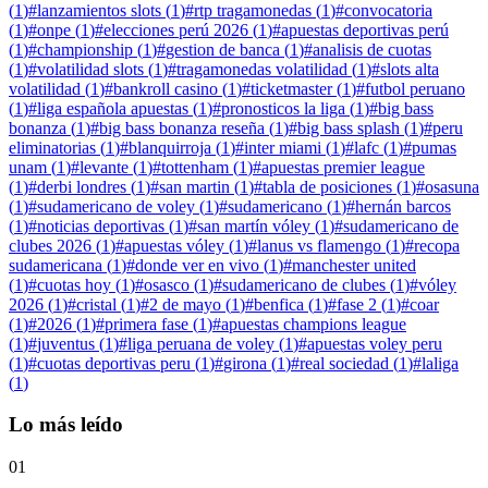
(
1
)
#
lanzamientos slots
(
1
)
#
rtp tragamonedas
(
1
)
#
convocatoria
(
1
)
#
onpe
(
1
)
#
elecciones perú 2026
(
1
)
#
apuestas deportivas perú
(
1
)
#
championship
(
1
)
#
gestion de banca
(
1
)
#
analisis de cuotas
(
1
)
#
volatilidad slots
(
1
)
#
tragamonedas volatilidad
(
1
)
#
slots alta
volatilidad
(
1
)
#
bankroll casino
(
1
)
#
ticketmaster
(
1
)
#
futbol peruano
(
1
)
#
liga española apuestas
(
1
)
#
pronosticos la liga
(
1
)
#
big bass
bonanza
(
1
)
#
big bass bonanza reseña
(
1
)
#
big bass splash
(
1
)
#
peru
eliminatorias
(
1
)
#
blanquirroja
(
1
)
#
inter miami
(
1
)
#
lafc
(
1
)
#
pumas
unam
(
1
)
#
levante
(
1
)
#
tottenham
(
1
)
#
apuestas premier league
(
1
)
#
derbi londres
(
1
)
#
san martin
(
1
)
#
tabla de posiciones
(
1
)
#
osasuna
(
1
)
#
sudamericano de voley
(
1
)
#
sudamericano
(
1
)
#
hernán barcos
(
1
)
#
noticias deportivas
(
1
)
#
san martín vóley
(
1
)
#
sudamericano de
clubes 2026
(
1
)
#
apuestas vóley
(
1
)
#
lanus vs flamengo
(
1
)
#
recopa
sudamericana
(
1
)
#
donde ver en vivo
(
1
)
#
manchester united
(
1
)
#
cuotas hoy
(
1
)
#
osasco
(
1
)
#
sudamericano de clubes
(
1
)
#
vóley
2026
(
1
)
#
cristal
(
1
)
#
2 de mayo
(
1
)
#
benfica
(
1
)
#
fase 2
(
1
)
#
coar
(
1
)
#
2026
(
1
)
#
primera fase
(
1
)
#
apuestas champions league
(
1
)
#
juventus
(
1
)
#
liga peruana de voley
(
1
)
#
apuestas voley peru
(
1
)
#
cuotas deportivas peru
(
1
)
#
girona
(
1
)
#
real sociedad
(
1
)
#
laliga
(
1
)
Lo más leído
01