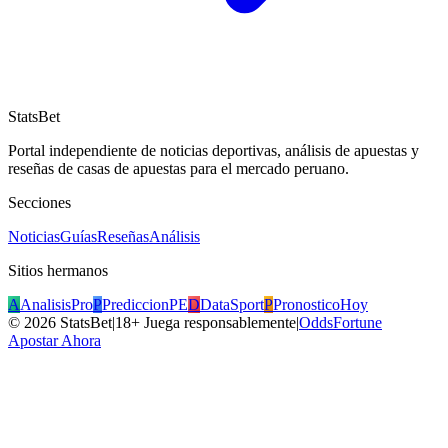
StatsBet
Portal independiente de noticias deportivas, análisis de apuestas y
reseñas de casas de apuestas para el mercado peruano.
Secciones
Noticias
Guías
Reseñas
Análisis
Sitios hermanos
A
AnalisisPro
P
PrediccionPE
D
DataSport
P
PronosticoHoy
©
2026
StatsBet
|
18+ Juega responsablemente
|
OddsFortune
Apostar Ahora