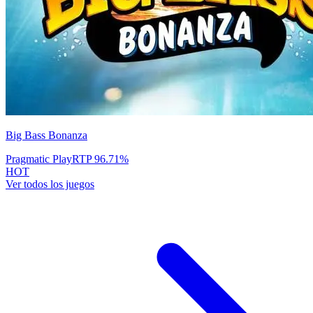
Big Bass Bonanza
Pragmatic Play
RTP
96.71
%
HOT
Ver todos los juegos