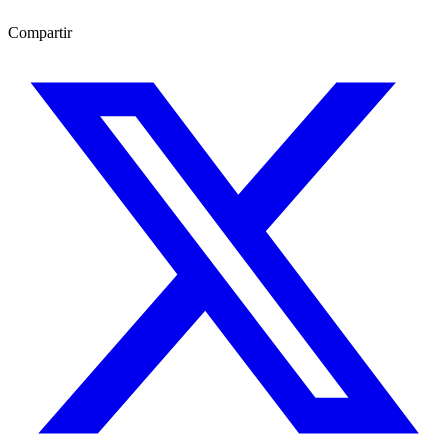
Compartir