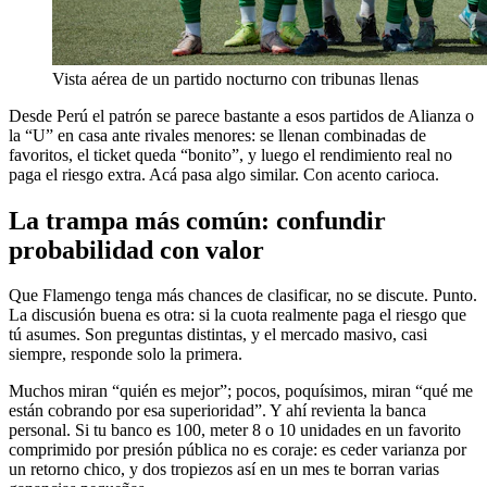
Vista aérea de un partido nocturno con tribunas llenas
Desde Perú el patrón se parece bastante a esos partidos de Alianza o
la “U” en casa ante rivales menores: se llenan combinadas de
favoritos, el ticket queda “bonito”, y luego el rendimiento real no
paga el riesgo extra. Acá pasa algo similar. Con acento carioca.
La trampa más común: confundir
probabilidad con valor
Que Flamengo tenga más chances de clasificar, no se discute. Punto.
La discusión buena es otra: si la cuota realmente paga el riesgo que
tú asumes. Son preguntas distintas, y el mercado masivo, casi
siempre, responde solo la primera.
Muchos miran “quién es mejor”; pocos, poquísimos, miran “qué me
están cobrando por esa superioridad”. Y ahí revienta la banca
personal. Si tu banco es 100, meter 8 o 10 unidades en un favorito
comprimido por presión pública no es coraje: es ceder varianza por
un retorno chico, y dos tropiezos así en un mes te borran varias