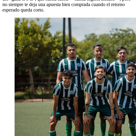
no siempre te deja una apuesta bien comprada cuando el retorno
esperado queda corto.