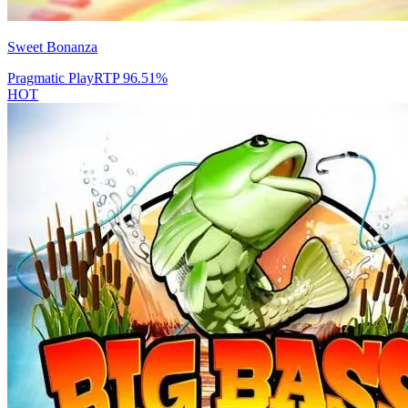
Sweet Bonanza
Pragmatic Play
RTP
96.51
%
HOT