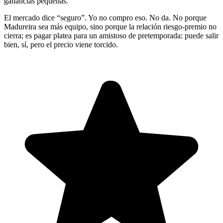
ganancias pequeñas.
El mercado dice “seguro”. Yo no compro eso. No da. No porque
Madureira sea más equipo, sino porque la relación riesgo-premio no
cierra; es pagar platea para un amistoso de pretemporada: puede salir
bien, sí, pero el precio viene torcido.