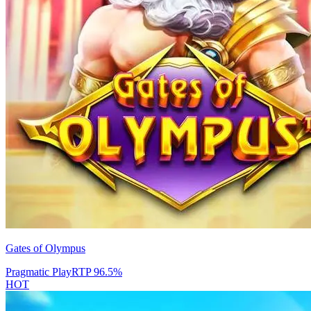
Gates of Olympus
Pragmatic Play
RTP
96.5
%
HOT