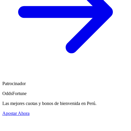
Patrocinador
OddsFortune
Las mejores cuotas y bonos de bienvenida en Perú.
Apostar Ahora