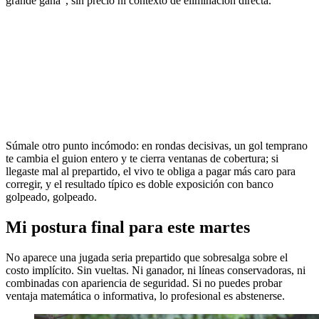
grande gana”, sin precio ni contexto de eliminación directa.
Súmale otro punto incómodo: en rondas decisivas, un gol temprano
te cambia el guion entero y te cierra ventanas de cobertura; si
llegaste mal al prepartido, el vivo te obliga a pagar más caro para
corregir, y el resultado típico es doble exposición con banco
golpeado, golpeado.
Mi postura final para este martes
No aparece una jugada seria prepartido que sobresalga sobre el
costo implícito. Sin vueltas. Ni ganador, ni líneas conservadoras, ni
combinadas con apariencia de seguridad. Si no puedes probar
ventaja matemática o informativa, lo profesional es abstenerse.