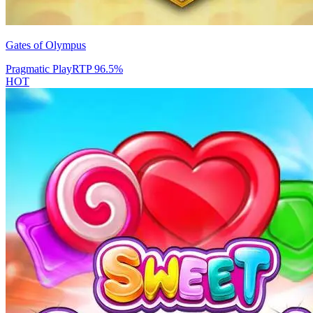
Gates of Olympus
Pragmatic Play
RTP
96.5
%
HOT