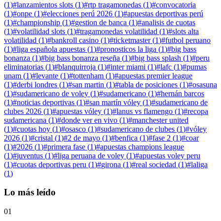
(
1
)
#
lanzamientos slots
(
1
)
#
rtp tragamonedas
(
1
)
#
convocatoria
(
1
)
#
onpe
(
1
)
#
elecciones perú 2026
(
1
)
#
apuestas deportivas perú
(
1
)
#
championship
(
1
)
#
gestion de banca
(
1
)
#
analisis de cuotas
(
1
)
#
volatilidad slots
(
1
)
#
tragamonedas volatilidad
(
1
)
#
slots alta
volatilidad
(
1
)
#
bankroll casino
(
1
)
#
ticketmaster
(
1
)
#
futbol peruano
(
1
)
#
liga española apuestas
(
1
)
#
pronosticos la liga
(
1
)
#
big bass
bonanza
(
1
)
#
big bass bonanza reseña
(
1
)
#
big bass splash
(
1
)
#
peru
eliminatorias
(
1
)
#
blanquirroja
(
1
)
#
inter miami
(
1
)
#
lafc
(
1
)
#
pumas
unam
(
1
)
#
levante
(
1
)
#
tottenham
(
1
)
#
apuestas premier league
(
1
)
#
derbi londres
(
1
)
#
san martin
(
1
)
#
tabla de posiciones
(
1
)
#
osasuna
(
1
)
#
sudamericano de voley
(
1
)
#
sudamericano
(
1
)
#
hernán barcos
(
1
)
#
noticias deportivas
(
1
)
#
san martín vóley
(
1
)
#
sudamericano de
clubes 2026
(
1
)
#
apuestas vóley
(
1
)
#
lanus vs flamengo
(
1
)
#
recopa
sudamericana
(
1
)
#
donde ver en vivo
(
1
)
#
manchester united
(
1
)
#
cuotas hoy
(
1
)
#
osasco
(
1
)
#
sudamericano de clubes
(
1
)
#
vóley
2026
(
1
)
#
cristal
(
1
)
#
2 de mayo
(
1
)
#
benfica
(
1
)
#
fase 2
(
1
)
#
coar
(
1
)
#
2026
(
1
)
#
primera fase
(
1
)
#
apuestas champions league
(
1
)
#
juventus
(
1
)
#
liga peruana de voley
(
1
)
#
apuestas voley peru
(
1
)
#
cuotas deportivas peru
(
1
)
#
girona
(
1
)
#
real sociedad
(
1
)
#
laliga
(
1
)
Lo más leído
01