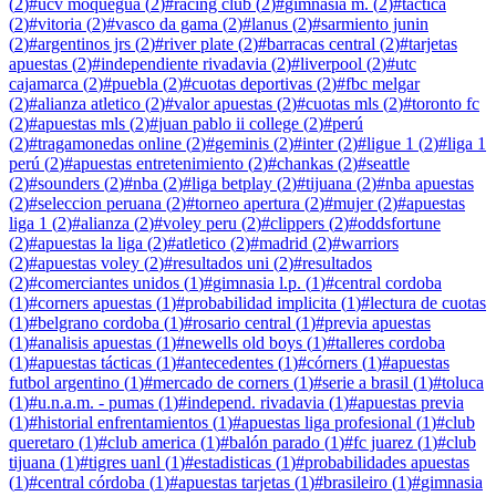
(
2
)
#
ucv moquegua
(
2
)
#
racing club
(
2
)
#
gimnasia m.
(
2
)
#
táctica
(
2
)
#
vitoria
(
2
)
#
vasco da gama
(
2
)
#
lanus
(
2
)
#
sarmiento junin
(
2
)
#
argentinos jrs
(
2
)
#
river plate
(
2
)
#
barracas central
(
2
)
#
tarjetas
apuestas
(
2
)
#
independiente rivadavia
(
2
)
#
liverpool
(
2
)
#
utc
cajamarca
(
2
)
#
puebla
(
2
)
#
cuotas deportivas
(
2
)
#
fbc melgar
(
2
)
#
alianza atletico
(
2
)
#
valor apuestas
(
2
)
#
cuotas mls
(
2
)
#
toronto fc
(
2
)
#
apuestas mls
(
2
)
#
juan pablo ii college
(
2
)
#
perú
(
2
)
#
tragamonedas online
(
2
)
#
geminis
(
2
)
#
inter
(
2
)
#
ligue 1
(
2
)
#
liga 1
perú
(
2
)
#
apuestas entretenimiento
(
2
)
#
chankas
(
2
)
#
seattle
(
2
)
#
sounders
(
2
)
#
nba
(
2
)
#
liga betplay
(
2
)
#
tijuana
(
2
)
#
nba apuestas
(
2
)
#
seleccion peruana
(
2
)
#
torneo apertura
(
2
)
#
mujer
(
2
)
#
apuestas
liga 1
(
2
)
#
alianza
(
2
)
#
voley peru
(
2
)
#
clippers
(
2
)
#
oddsfortune
(
2
)
#
apuestas la liga
(
2
)
#
atletico
(
2
)
#
madrid
(
2
)
#
warriors
(
2
)
#
apuestas voley
(
2
)
#
resultados uni
(
2
)
#
resultados
(
2
)
#
comerciantes unidos
(
1
)
#
gimnasia l.p.
(
1
)
#
central cordoba
(
1
)
#
corners apuestas
(
1
)
#
probabilidad implicita
(
1
)
#
lectura de cuotas
(
1
)
#
belgrano cordoba
(
1
)
#
rosario central
(
1
)
#
previa apuestas
(
1
)
#
analisis apuestas
(
1
)
#
newells old boys
(
1
)
#
talleres cordoba
(
1
)
#
apuestas tácticas
(
1
)
#
antecedentes
(
1
)
#
córners
(
1
)
#
apuestas
futbol argentino
(
1
)
#
mercado de corners
(
1
)
#
serie a brasil
(
1
)
#
toluca
(
1
)
#
u.n.a.m. - pumas
(
1
)
#
independ. rivadavia
(
1
)
#
apuestas previa
(
1
)
#
historial enfrentamientos
(
1
)
#
apuestas liga profesional
(
1
)
#
club
queretaro
(
1
)
#
club america
(
1
)
#
balón parado
(
1
)
#
fc juarez
(
1
)
#
club
tijuana
(
1
)
#
tigres uanl
(
1
)
#
estadisticas
(
1
)
#
probabilidades apuestas
(
1
)
#
central córdoba
(
1
)
#
apuestas tarjetas
(
1
)
#
brasileiro
(
1
)
#
gimnasia