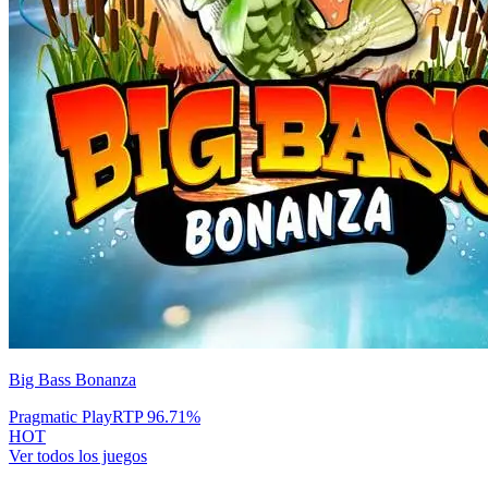
Big Bass Bonanza
Pragmatic Play
RTP
96.71
%
HOT
Ver todos los juegos