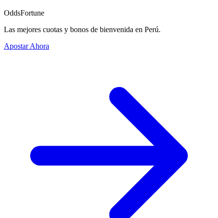
OddsFortune
Las mejores cuotas y bonos de bienvenida en Perú.
Apostar Ahora