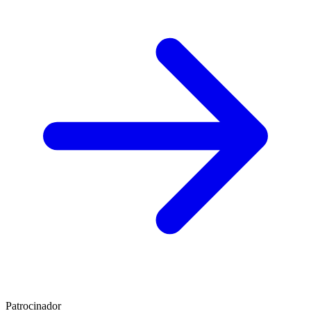
Patrocinador