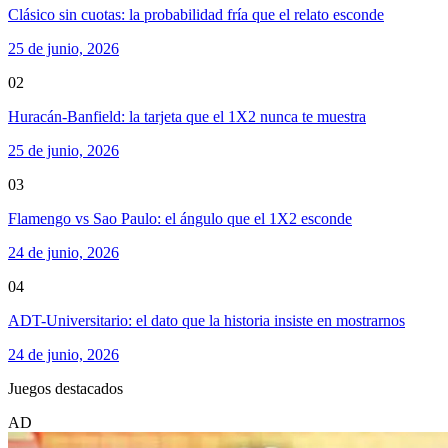
Clásico sin cuotas: la probabilidad fría que el relato esconde
25 de junio, 2026
02
Huracán-Banfield: la tarjeta que el 1X2 nunca te muestra
25 de junio, 2026
03
Flamengo vs Sao Paulo: el ángulo que el 1X2 esconde
24 de junio, 2026
04
ADT-Universitario: el dato que la historia insiste en mostrarnos
24 de junio, 2026
Juegos destacados
AD