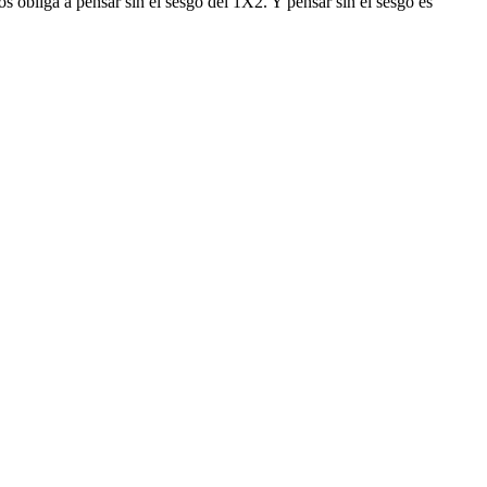
os obliga a pensar sin el sesgo del 1X2. Y pensar sin el sesgo es