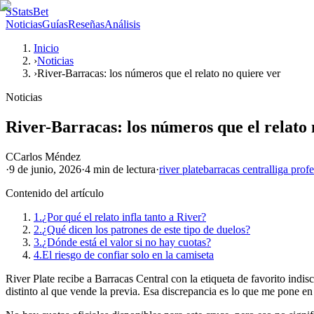
S
StatsBet
Noticias
Guías
Reseñas
Análisis
Inicio
›
Noticias
›
River-Barracas: los números que el relato no quiere ver
Noticias
River-Barracas: los números que el relato 
C
Carlos Méndez
·
9 de junio, 2026
·
4 min
de lectura
·
river plate
barracas central
liga prof
Contenido del artículo
1.
¿Por qué el relato infla tanto a River?
2.
¿Qué dicen los patrones de este tipo de duelos?
3.
¿Dónde está el valor si no hay cuotas?
4.
El riesgo de confiar solo en la camiseta
River Plate recibe a Barracas Central con la etiqueta de favorito indis
distinto al que vende la previa. Esa discrepancia es lo que me pone en