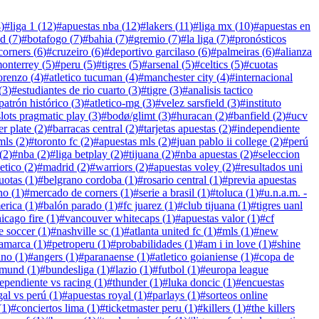
4
)
#
liga 1
(
12
)
#
apuestas nba
(
12
)
#
lakers
(
11
)
#
liga mx
(
10
)
#
apuestas en
ad
(
7
)
#
botafogo
(
7
)
#
bahia
(
7
)
#
gremio
(
7
)
#
la liga
(
7
)
#
pronósticos
corners
(
6
)
#
cruzeiro
(
6
)
#
deportivo garcilaso
(
6
)
#
palmeiras
(
6
)
#
alianza
onterrey
(
5
)
#
peru
(
5
)
#
tigres
(
5
)
#
arsenal
(
5
)
#
celtics
(
5
)
#
cuotas
orenzo
(
4
)
#
atletico tucuman
(
4
)
#
manchester city
(
4
)
#
internacional
(
3
)
#
estudiantes de rio cuarto
(
3
)
#
tigre
(
3
)
#
analisis tactico
patrón histórico
(
3
)
#
atletico-mg
(
3
)
#
velez sarsfield
(
3
)
#
instituto
slots pragmatic play
(
3
)
#
bodø/glimt
(
3
)
#
huracan
(
2
)
#
banfield
(
2
)
#
ucv
er plate
(
2
)
#
barracas central
(
2
)
#
tarjetas apuestas
(
2
)
#
independiente
mls
(
2
)
#
toronto fc
(
2
)
#
apuestas mls
(
2
)
#
juan pablo ii college
(
2
)
#
perú
(
2
)
#
nba
(
2
)
#
liga betplay
(
2
)
#
tijuana
(
2
)
#
nba apuestas
(
2
)
#
seleccion
letico
(
2
)
#
madrid
(
2
)
#
warriors
(
2
)
#
apuestas voley
(
2
)
#
resultados uni
cuotas
(
1
)
#
belgrano cordoba
(
1
)
#
rosario central
(
1
)
#
previa apuestas
no
(
1
)
#
mercado de corners
(
1
)
#
serie a brasil
(
1
)
#
toluca
(
1
)
#
u.n.a.m. -
erica
(
1
)
#
balón parado
(
1
)
#
fc juarez
(
1
)
#
club tijuana
(
1
)
#
tigres uanl
icago fire
(
1
)
#
vancouver whitecaps
(
1
)
#
apuestas valor
(
1
)
#
cf
e soccer
(
1
)
#
nashville sc
(
1
)
#
atlanta united fc
(
1
)
#
mls
(
1
)
#
new
jamarca
(
1
)
#
petroperu
(
1
)
#
probabilidades
(
1
)
#
am i in love
(
1
)
#
shine
ino
(
1
)
#
angers
(
1
)
#
paranaense
(
1
)
#
atletico goianiense
(
1
)
#
copa de
tmund
(
1
)
#
bundesliga
(
1
)
#
lazio
(
1
)
#
futbol
(
1
)
#
europa league
ependiente vs racing
(
1
)
#
thunder
(
1
)
#
luka doncic
(
1
)
#
encuestas
gal vs perú
(
1
)
#
apuestas royal
(
1
)
#
parlays
(
1
)
#
sorteos online
(
1
)
#
conciertos lima
(
1
)
#
ticketmaster peru
(
1
)
#
killers
(
1
)
#
the killers