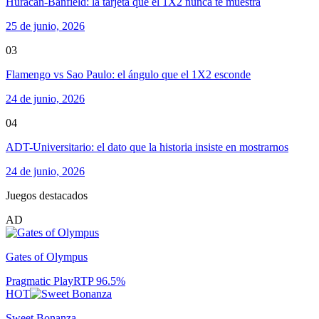
Huracán-Banfield: la tarjeta que el 1X2 nunca te muestra
25 de junio, 2026
03
Flamengo vs Sao Paulo: el ángulo que el 1X2 esconde
24 de junio, 2026
04
ADT-Universitario: el dato que la historia insiste en mostrarnos
24 de junio, 2026
Juegos destacados
AD
Gates of Olympus
Pragmatic Play
RTP
96.5
%
HOT
Sweet Bonanza