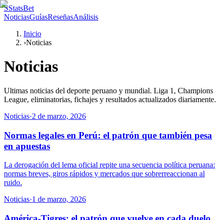
S
StatsBet
Noticias
Guías
Reseñas
Análisis
Inicio
›
Noticias
Noticias
Ultimas noticias del deporte peruano y mundial. Liga 1, Champions
League, eliminatorias, fichajes y resultados actualizados diariamente.
Noticias
·
2 de marzo, 2026
Normas legales en Perú: el patrón que también pesa
en apuestas
La derogación del lema oficial repite una secuencia política peruana:
normas breves, giros rápidos y mercados que sobrerreaccionan al
ruido.
Noticias
·
1 de marzo, 2026
América-Tigres: el patrón que vuelve en cada duelo