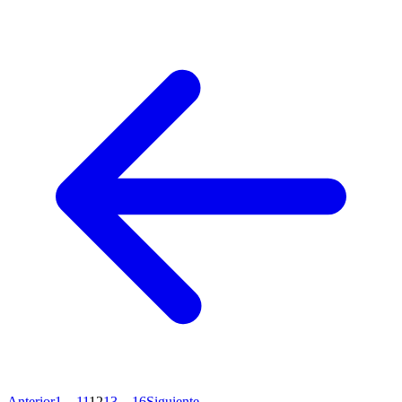
Anterior
1
…
11
12
13
…
16
Siguiente