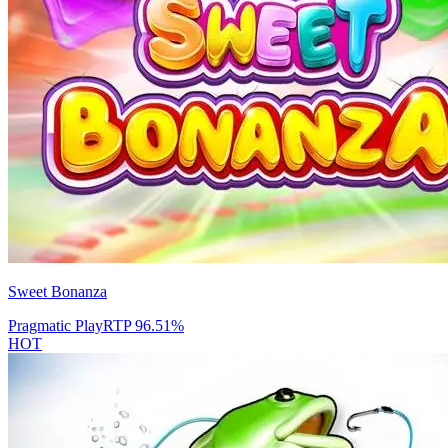
Sweet Bonanza
Pragmatic Play
RTP
96.51
%
HOT