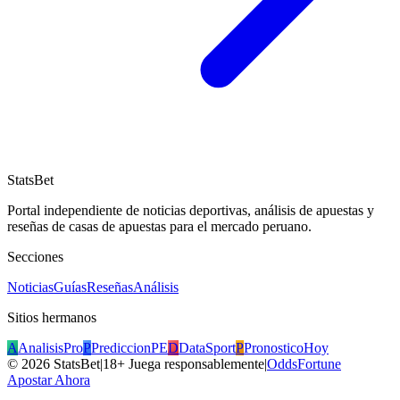
StatsBet
Portal independiente de noticias deportivas, análisis de apuestas y
reseñas de casas de apuestas para el mercado peruano.
Secciones
Noticias
Guías
Reseñas
Análisis
Sitios hermanos
A
AnalisisPro
P
PrediccionPE
D
DataSport
P
PronosticoHoy
©
2026
StatsBet
|
18+ Juega responsablemente
|
OddsFortune
Apostar Ahora