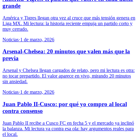
grande
América y Tigres llegan otra vez al cruce que más tensión genera en
Liga MX. Mi lectura: la historia reciente empuja un partido corto y
muy cerrado.
Noticias
·
1 de marzo, 2026
Arsenal-Chelsea: 20 minutos que valen más que la
previa
Arsenal y Chelsea llegan cargados de relato, pero mi lectura es otra:
no tocar prepartido. El valor aparece en vivo, mirando 20 minutos
sin ansiedad.
Noticias
·
1 de marzo, 2026
Juan Pablo II-Cusco: por qué yo compro al local
contra consenso
Juan Pablo II recibe a Cusco FC en fecha 5 y el mercado ya inclinó
la balanza. Mi lectura va contra esa ola: hay argumentos reales para
el local.