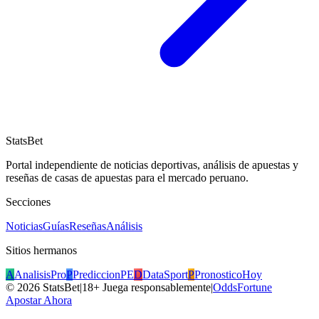
StatsBet
Portal independiente de noticias deportivas, análisis de apuestas y
reseñas de casas de apuestas para el mercado peruano.
Secciones
Noticias
Guías
Reseñas
Análisis
Sitios hermanos
A
AnalisisPro
P
PrediccionPE
D
DataSport
P
PronosticoHoy
©
2026
StatsBet
|
18+ Juega responsablemente
|
OddsFortune
Apostar Ahora