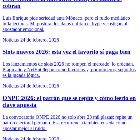
cobran
Luis Enrique pide seriedad ante Mónaco, pero el ruido mediático
infla lecturas. Mi postura: los datos enfrían el hype y castigan al
apostador emocional.
Noticias
·
24 de febrero, 2026
Slots nuevos 2026: esta vez el favorito sí paga bien
Los lanzamientos de slots 2026 no rompen el mercado: lo ordenan.
Pragmatic y NetEnt llegan como favoritos y, por números, seguirlos
es la jugada lógica.
Noticias
·
24 de febrero, 2026
ONPE 2026: el patrón que se repite y cómo leerlo en
clave apuesta
La convocatoria ONPE 2026 no solo abre 23 mil plazas: repite un
patrón electoral peruano. Esa recurrencia también enseña cómo
apostar mejor al ruido.
Noticias
·
24 de febrero, 2026