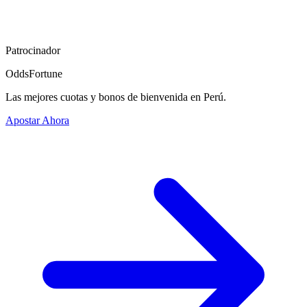
Patrocinador
OddsFortune
Las mejores cuotas y bonos de bienvenida en Perú.
Apostar Ahora