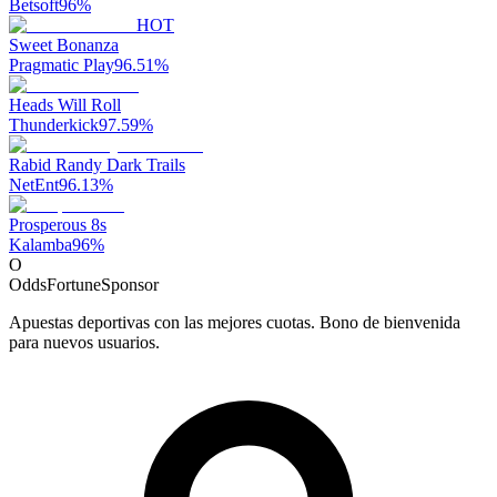
Betsoft
96
%
HOT
Sweet Bonanza
Pragmatic Play
96.51
%
Heads Will Roll
Thunderkick
97.59
%
Rabid Randy Dark Trails
NetEnt
96.13
%
Prosperous 8s
Kalamba
96
%
O
OddsFortune
Sponsor
Apuestas deportivas con las mejores cuotas. Bono de bienvenida
para nuevos usuarios.