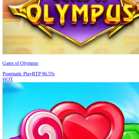
Gates of Olympus
Pragmatic Play
RTP
96.5
%
HOT