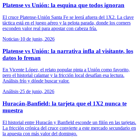
Platense vs Unión: la esquina que todos ignoran
El cruce Platense-Unión Santa Fe se leerá afuera del 1X2. La clave
táctica está en el juego aéreo y la pelota parada, donde los corners
esconden valor real para apostar con cabeza fría.
Noticias
·
10 de junio, 2026
Platense vs Unión: la narrativa infla al visitante, los
datos lo frenan
En Vicente López, el relato popular pinta a Unión como favorito,
pero el historial calamar y la fricción local desafían esa lectura.
Análisis frío y dónde buscar valor.
Análisis
·
25 de junio, 2026
Huracán-Banfield: la tarjeta que el 1X2 nunca te
muestra
El historial entre Huracán y Banfield esconde un filón en las tarjetas.
La fricción crónica del cruce convierte a este mercado secundario en
la apuesta con más valor del domingo.