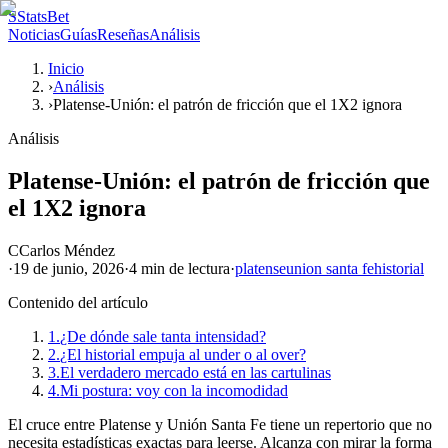
S
StatsBet
Noticias
Guías
Reseñas
Análisis
Inicio
›
Análisis
›
Platense-Unión: el patrón de fricción que el 1X2 ignora
Análisis
Platense-Unión: el patrón de fricción que
el 1X2 ignora
C
Carlos Méndez
·
19 de junio, 2026
·
4 min
de lectura
·
platense
union santa fe
historial
Contenido del artículo
1.
¿De dónde sale tanta intensidad?
2.
¿El historial empuja al under o al over?
3.
El verdadero mercado está en las cartulinas
4.
Mi postura: voy con la incomodidad
El cruce entre Platense y Unión Santa Fe tiene un repertorio que no
necesita estadísticas exactas para leerse. Alcanza con mirar la forma