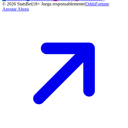
©
2026
StatsBet
|
18+ Juega responsablemente
|
OddsFortune
Apostar Ahora