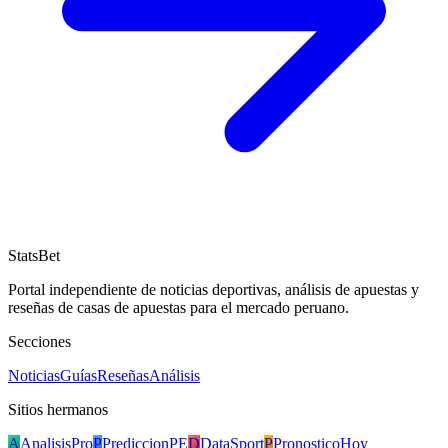
StatsBet
Portal independiente de noticias deportivas, análisis de apuestas y
reseñas de casas de apuestas para el mercado peruano.
Secciones
Noticias
Guías
Reseñas
Análisis
Sitios hermanos
A
AnalisisPro
P
PrediccionPE
D
DataSport
P
PronosticoHoy