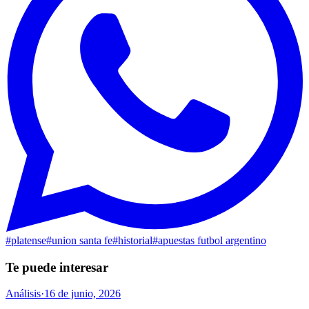
#
platense
#
union santa fe
#
historial
#
apuestas futbol argentino
Te puede interesar
Análisis
·
16 de junio, 2026