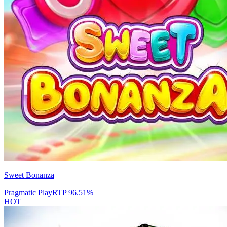
Sweet Bonanza
Pragmatic Play
RTP
96.51
%
HOT