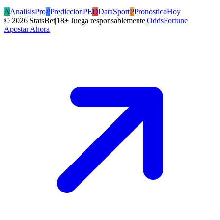
A
AnalisisPro
P
PrediccionPE
D
DataSport
P
PronosticoHoy
©
2026
StatsBet
|
18+ Juega responsablemente
|
OddsFortune
Apostar Ahora