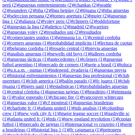
perú
(
2
)
#
apuestas entretenimiento
(
2
)
#
chankas
(
2
)
#
seattle
(
2
)
#
sounders
(
2
)
#
nba
(
2
)
#
liga betplay
(
2
)
#
tijuana
(
2
)
#
nba apuestas
(
2
)
#
seleccion peruana
(
2
)
#
torneo apertura
(
2
)
#
mujer
(
2
)
#
apuestas
liga 1
(
2
)
#
alianza
(
2
)
#
voley peru
(
2
)
#
clippers
(
2
)
#
oddsfortune
(
2
)
#
apuestas la liga
(
2
)
#
atletico
(
2
)
#
madrid
(
2
)
#
warriors
(
2
)
#
apuestas voley
(
2
)
#
resultados uni
(
2
)
#
resultados
(
2
)
#
comerciantes unidos
(
1
)
#
gimnasia l.p.
(
1
)
#
central cordoba
(
1
)
#
corners apuestas
(
1
)
#
probabilidad implicita
(
1
)
#
lectura de cuotas
(
1
)
#
belgrano cordoba
(
1
)
#
rosario central
(
1
)
#
previa apuestas
(
1
)
#
analisis apuestas
(
1
)
#
newells old boys
(
1
)
#
talleres cordoba
(
1
)
#
apuestas tácticas
(
1
)
#
antecedentes
(
1
)
#
córners
(
1
)
#
apuestas
futbol argentino
(
1
)
#
mercado de corners
(
1
)
#
serie a brasil
(
1
)
#
toluca
(
1
)
#
u.n.a.m. - pumas
(
1
)
#
independ. rivadavia
(
1
)
#
apuestas previa
(
1
)
#
historial enfrentamientos
(
1
)
#
apuestas liga profesional
(
1
)
#
club
queretaro
(
1
)
#
club america
(
1
)
#
balón parado
(
1
)
#
fc juarez
(
1
)
#
club
tijuana
(
1
)
#
tigres uanl
(
1
)
#
estadisticas
(
1
)
#
probabilidades apuestas
(
1
)
#
central córdoba
(
1
)
#
apuestas tarjetas
(
1
)
#
brasileiro
(
1
)
#
gimnasia
lp
(
1
)
#
valor esperado
(
1
)
#
chicago fire
(
1
)
#
vancouver whitecaps
(
1
)
#
apuestas valor
(
1
)
#
cf montreal
(
1
)
#
apuestas brasileirao
(
1
)
#
charlotte fc
(
1
)
#
atlanta united
(
1
)
#
mls analisis
(
1
)
#
columbus
crew
(
1
)
#
new york city fc
(
1
)
#
major league soccer
(
1
)
#
nashville sc
(
1
)
#
atlanta united fc
(
1
)
#
mls
(
1
)
#
new england revolution
(
1
)
#
cuotas
futbol
(
1
)
#
mercado de tarjetas
(
1
)
#
internacional vs cruzeiro
(
1
)
#
serie
a brasileirao
(
1
)
#
historial liga 1
(
1
)
#
fc cajamarca
(
1
)
#
petroperu