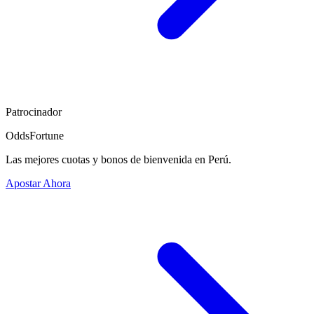
Patrocinador
OddsFortune
Las mejores cuotas y bonos de bienvenida en Perú.
Apostar Ahora