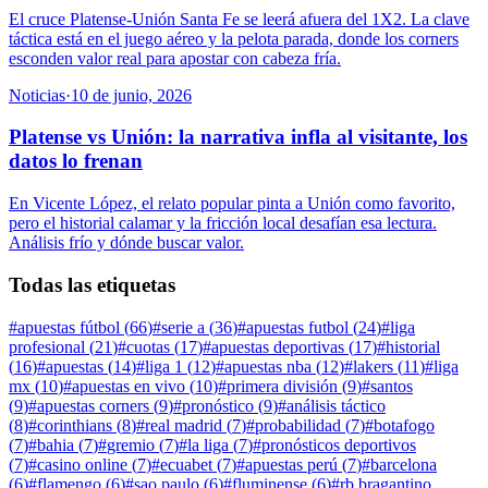
El cruce Platense-Unión Santa Fe se leerá afuera del 1X2. La clave
táctica está en el juego aéreo y la pelota parada, donde los corners
esconden valor real para apostar con cabeza fría.
Noticias
·
10 de junio, 2026
Platense vs Unión: la narrativa infla al visitante, los
datos lo frenan
En Vicente López, el relato popular pinta a Unión como favorito,
pero el historial calamar y la fricción local desafían esa lectura.
Análisis frío y dónde buscar valor.
Todas las etiquetas
#
apuestas fútbol
(
66
)
#
serie a
(
36
)
#
apuestas futbol
(
24
)
#
liga
profesional
(
21
)
#
cuotas
(
17
)
#
apuestas deportivas
(
17
)
#
historial
(
16
)
#
apuestas
(
14
)
#
liga 1
(
12
)
#
apuestas nba
(
12
)
#
lakers
(
11
)
#
liga
mx
(
10
)
#
apuestas en vivo
(
10
)
#
primera división
(
9
)
#
santos
(
9
)
#
apuestas corners
(
9
)
#
pronóstico
(
9
)
#
análisis táctico
(
8
)
#
corinthians
(
8
)
#
real madrid
(
7
)
#
probabilidad
(
7
)
#
botafogo
(
7
)
#
bahia
(
7
)
#
gremio
(
7
)
#
la liga
(
7
)
#
pronósticos deportivos
(
7
)
#
casino online
(
7
)
#
ecuabet
(
7
)
#
apuestas perú
(
7
)
#
barcelona
(
6
)
#
flamengo
(
6
)
#
sao paulo
(
6
)
#
fluminense
(
6
)
#
rb bragantino