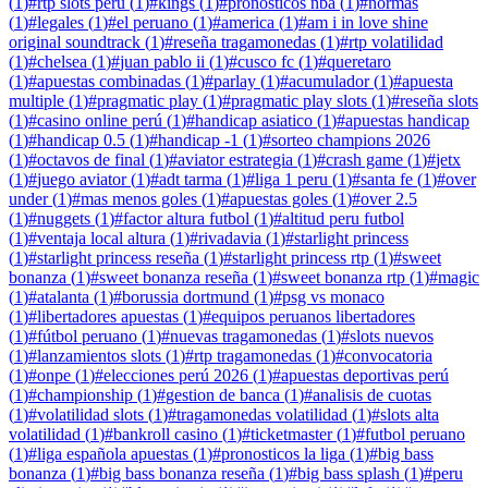
(
1
)
#
rtp slots perú
(
1
)
#
kings
(
1
)
#
pronósticos nba
(
1
)
#
normas
(
1
)
#
legales
(
1
)
#
el peruano
(
1
)
#
america
(
1
)
#
am i in love shine
original soundtrack
(
1
)
#
reseña tragamonedas
(
1
)
#
rtp volatilidad
(
1
)
#
chelsea
(
1
)
#
juan pablo ii
(
1
)
#
cusco fc
(
1
)
#
queretaro
(
1
)
#
apuestas combinadas
(
1
)
#
parlay
(
1
)
#
acumulador
(
1
)
#
apuesta
multiple
(
1
)
#
pragmatic play
(
1
)
#
pragmatic play slots
(
1
)
#
reseña slots
(
1
)
#
casino online perú
(
1
)
#
handicap asiatico
(
1
)
#
apuestas handicap
(
1
)
#
handicap 0.5
(
1
)
#
handicap -1
(
1
)
#
sorteo champions 2026
(
1
)
#
octavos de final
(
1
)
#
aviator estrategia
(
1
)
#
crash game
(
1
)
#
jetx
(
1
)
#
juego aviator
(
1
)
#
adt tarma
(
1
)
#
liga 1 peru
(
1
)
#
santa fe
(
1
)
#
over
under
(
1
)
#
mas menos goles
(
1
)
#
apuestas goles
(
1
)
#
over 2.5
(
1
)
#
nuggets
(
1
)
#
factor altura futbol
(
1
)
#
altitud peru futbol
(
1
)
#
ventaja local altura
(
1
)
#
rivadavia
(
1
)
#
starlight princess
(
1
)
#
starlight princess reseña
(
1
)
#
starlight princess rtp
(
1
)
#
sweet
bonanza
(
1
)
#
sweet bonanza reseña
(
1
)
#
sweet bonanza rtp
(
1
)
#
magic
(
1
)
#
atalanta
(
1
)
#
borussia dortmund
(
1
)
#
psg vs monaco
(
1
)
#
libertadores apuestas
(
1
)
#
equipos peruanos libertadores
(
1
)
#
fútbol peruano
(
1
)
#
nuevas tragamonedas
(
1
)
#
slots nuevos
(
1
)
#
lanzamientos slots
(
1
)
#
rtp tragamonedas
(
1
)
#
convocatoria
(
1
)
#
onpe
(
1
)
#
elecciones perú 2026
(
1
)
#
apuestas deportivas perú
(
1
)
#
championship
(
1
)
#
gestion de banca
(
1
)
#
analisis de cuotas
(
1
)
#
volatilidad slots
(
1
)
#
tragamonedas volatilidad
(
1
)
#
slots alta
volatilidad
(
1
)
#
bankroll casino
(
1
)
#
ticketmaster
(
1
)
#
futbol peruano
(
1
)
#
liga española apuestas
(
1
)
#
pronosticos la liga
(
1
)
#
big bass
bonanza
(
1
)
#
big bass bonanza reseña
(
1
)
#
big bass splash
(
1
)
#
peru