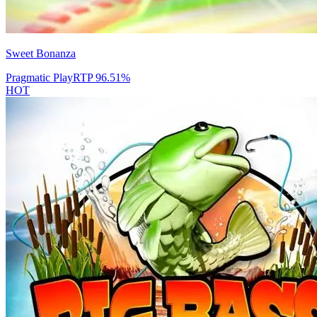
Sweet Bonanza
Pragmatic Play
RTP
96.51
%
HOT