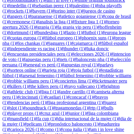
(
1
)
#
probabilidades
(
1
)
#
am i in love
(
1
)
#
shine original soundtrack
(
1
)
#
medellin
(
1
)
#
sebastian perez
(
1
)
#
palestino
(
1
)
#
nba playoffs
(
1
)
#
rockets
(
1
)
#
bayern
(
1
)
#
torino inter
(
1
)
#
juegos de casino
(
1
)
#
angers
(
1
)
#
paranaense
(
1
)
#
atletico goianiense
(
1
)
#
copa de brasil
(
1
)
#
cremonese
(
1
)
#
analisis la liga
(
1
)
#
fixture liga 1
(
1
)
#
torneo
apertura 2026
(
1
)
#
granja
(
1
)
#
la granja vip peru
(
1
)
#
hoffenheim
(
1
)
#
dortmund
(
1
)
#
bundesliga
(
1
)
#
lazio
(
1
)
#
futbol
(
1
)
#
europa league
(
1
)
#
cuotas europa
(
1
)
#
fútbol europeo
(
1
)
#
phoenix suns
(
1
)
#
props
nba
(
1
)
#
los chankas
(
1
)
#
jaguares
(
1
)
#
cajamarca
(
1
)
#
fútbol español
(
1
)
#
independiente vs racing
(
1
)
#
thunder
(
1
)
#
luka doncic
(
1
)
#
encuestas presidenciales peru
(
1
)
#
elecciones 2026
(
1
)
#
intencion
de voto
(
1
)
#
apuestas peru
(
1
)
#
nets
(
1
)
#
baloncesto nba
(
1
)
#
selección
peruana
(
1
)
#
senegal vs perú
(
1
)
#
apuestas royal
(
1
)
#
parlays
(
1
)
#
sorteos online
(
1
)
#
tarjeta roja
(
1
)
#
roja futbol
(
1
)
#
estadísticas
fútbol
(
1
)
#
arsenal femenino
(
1
)
#
fútbol femenino
(
1
)
#
robbie williams
(
1
)
#
robbie williams peru
(
1
)
#
conciertos lima
(
1
)
#
ticketmaster peru
(
1
)
#
killers
(
1
)
#
the killers peru
(
1
)
#
rayo vallecano
(
1
)
#
brighton
(
1
)
#
athletic club
(
1
)
#
liga f
(
1
)
#
andre carrillo
(
1
)
#
camiseta alterna
peru
(
1
)
#
cincinnati
(
1
)
#
cagliari
(
1
)
#
concacaf
(
1
)
#
bravos
(
1
)
#
tendencias perú
(
1
)
#
liga profesional argentina
(
1
)
#
juarez
(
1
)
#
slot
(
1
)
#
soundtrack
(
1
)
#
tragamonedas
(
1
)
#
rtp
(
1
)
#
bulls
(
1
)
#
player props
(
1
)
#
cruz azul
(
1
)
#
junior
(
1
)
#
liga colombiana
(
1
)
#
mansfield
(
1
)
#
fa cup
(
1
)
#
dia internacional de la mujer
(
1
)
#
dia de
la mujer
(
1
)
#
pelicans
(
1
)
#
pronóstico baloncesto
(
1
)
#
madureira
(
1
)
#
carioca 2026
(
1
)
#
como
(
1
)
#
copa italia
(
1
)
#
am i in love shine