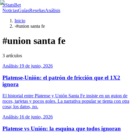
S
StatsBet
Noticias
Guías
Reseñas
Análisis
Inicio
›
#union santa fe
#
union santa fe
3
artículos
Análisis
·
19 de junio, 2026
Platense-Unión: el patrón de fricción que el 1X2
ignora
El historial entre Platense y Unión Santa Fe insiste en un guion de
roces, tarjetas y pocos goles. La narrativa popular se tienta con otra
cosa; los datos, no.
Análisis
·
16 de junio, 2026
Platense vs Unión: la esquina que todos ignoran