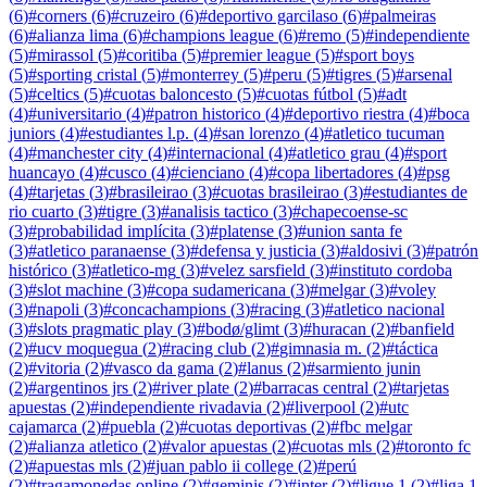
(
6
)
#
corners
(
6
)
#
cruzeiro
(
6
)
#
deportivo garcilaso
(
6
)
#
palmeiras
(
6
)
#
alianza lima
(
6
)
#
champions league
(
6
)
#
remo
(
5
)
#
independiente
(
5
)
#
mirassol
(
5
)
#
coritiba
(
5
)
#
premier league
(
5
)
#
sport boys
(
5
)
#
sporting cristal
(
5
)
#
monterrey
(
5
)
#
peru
(
5
)
#
tigres
(
5
)
#
arsenal
(
5
)
#
celtics
(
5
)
#
cuotas baloncesto
(
5
)
#
cuotas fútbol
(
5
)
#
adt
(
4
)
#
universitario
(
4
)
#
patron historico
(
4
)
#
deportivo riestra
(
4
)
#
boca
juniors
(
4
)
#
estudiantes l.p.
(
4
)
#
san lorenzo
(
4
)
#
atletico tucuman
(
4
)
#
manchester city
(
4
)
#
internacional
(
4
)
#
atletico grau
(
4
)
#
sport
huancayo
(
4
)
#
cusco
(
4
)
#
cienciano
(
4
)
#
copa libertadores
(
4
)
#
psg
(
4
)
#
tarjetas
(
3
)
#
brasileirao
(
3
)
#
cuotas brasileirao
(
3
)
#
estudiantes de
rio cuarto
(
3
)
#
tigre
(
3
)
#
analisis tactico
(
3
)
#
chapecoense-sc
(
3
)
#
probabilidad implícita
(
3
)
#
platense
(
3
)
#
union santa fe
(
3
)
#
atletico paranaense
(
3
)
#
defensa y justicia
(
3
)
#
aldosivi
(
3
)
#
patrón
histórico
(
3
)
#
atletico-mg
(
3
)
#
velez sarsfield
(
3
)
#
instituto cordoba
(
3
)
#
slot machine
(
3
)
#
copa sudamericana
(
3
)
#
melgar
(
3
)
#
voley
(
3
)
#
napoli
(
3
)
#
concachampions
(
3
)
#
racing
(
3
)
#
atletico nacional
(
3
)
#
slots pragmatic play
(
3
)
#
bodø/glimt
(
3
)
#
huracan
(
2
)
#
banfield
(
2
)
#
ucv moquegua
(
2
)
#
racing club
(
2
)
#
gimnasia m.
(
2
)
#
táctica
(
2
)
#
vitoria
(
2
)
#
vasco da gama
(
2
)
#
lanus
(
2
)
#
sarmiento junin
(
2
)
#
argentinos jrs
(
2
)
#
river plate
(
2
)
#
barracas central
(
2
)
#
tarjetas
apuestas
(
2
)
#
independiente rivadavia
(
2
)
#
liverpool
(
2
)
#
utc
cajamarca
(
2
)
#
puebla
(
2
)
#
cuotas deportivas
(
2
)
#
fbc melgar
(
2
)
#
alianza atletico
(
2
)
#
valor apuestas
(
2
)
#
cuotas mls
(
2
)
#
toronto fc
(
2
)
#
apuestas mls
(
2
)
#
juan pablo ii college
(
2
)
#
perú
(
2
)
#
tragamonedas online
(
2
)
#
geminis
(
2
)
#
inter
(
2
)
#
ligue 1
(
2
)
#
liga 1