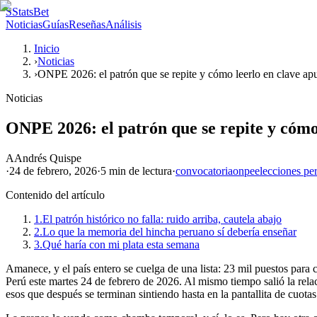
S
StatsBet
Noticias
Guías
Reseñas
Análisis
Inicio
›
Noticias
›
ONPE 2026: el patrón que se repite y cómo leerlo en clave ap
Noticias
ONPE 2026: el patrón que se repite y cómo
A
Andrés Quispe
·
24 de febrero, 2026
·
5 min
de lectura
·
convocatoria
onpe
elecciones pe
Contenido del artículo
1.
El patrón histórico no falla: ruido arriba, cautela abajo
2.
Lo que la memoria del hincha peruano sí debería enseñar
3.
Qué haría con mi plata esta semana
Amanece, y el país entero se cuelga de una lista: 23 mil puestos par
Perú este martes 24 de febrero de 2026. Al mismo tiempo salió la rela
esos que después se terminan sintiendo hasta en la pantallita de cuotas