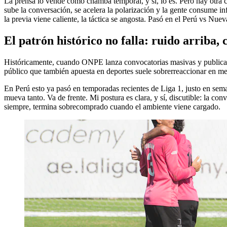
La prensa lo vende como chamba temporal, y sí, lo es. Pero hay otra 
sube la conversación, se acelera la polarización y la gente consume in
la previa viene caliente, la táctica se angosta. Pasó en el Perú vs N
El patrón histórico no falla: ruido arriba, 
Históricamente, cuando ONPE lanza convocatorias masivas y publica list
público que también apuesta en deportes suele sobrerreaccionar en mer
En Perú esto ya pasó en temporadas recientes de Liga 1, justo en seman
mueva tanto. Va de frente. Mi postura es clara, y sí, discutible: la c
siempre, termina sobrecomprado cuando el ambiente viene cargado.