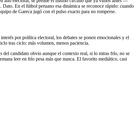
n año electoral, se prende el mismo circuito que ya vimos antes —
rta. Dato. En el fútbol peruano esa dinámica se reconoce rápido: cuando
 equipo de Gareca jugó con el pulso exacto para no romperse.
nterés por política electoral, los debates se ponen emocionales y el
ciclo tras ciclo: más volumen, menos paciencia.
del candidato obvio aunque el contexto real, si lo miras frío, no se
semana leer en frío pesa más que nunca. El favorito mediático, casi