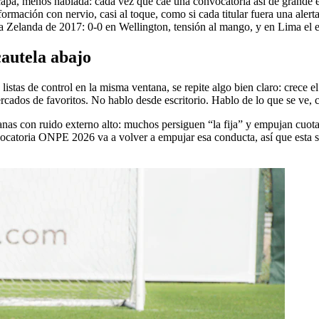
capa, menos hablada: cada vez que cae una convocatoria así de grande e
formación con nervio, casi al toque, como si cada titular fuera una ale
ueva Zelanda de 2017: 0-0 en Wellington, tensión al mango, y en Lima el
cautela abajo
as de control en la misma ventana, se repite algo bien claro: crece el i
cados de favoritos. No hablo desde escritorio. Hablo de lo que se ve, 
as con ruido externo alto: muchos persiguen “la fija” y empujan cuotas 
onvocatoria ONPE 2026 va a volver a empujar esa conducta, así que esta 