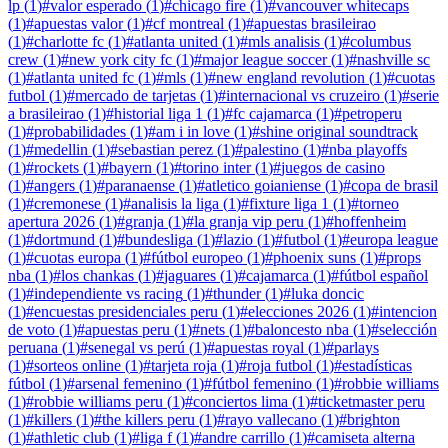
lp
(
1
)
#
valor esperado
(
1
)
#
chicago fire
(
1
)
#
vancouver whitecaps
(
1
)
#
apuestas valor
(
1
)
#
cf montreal
(
1
)
#
apuestas brasileirao
(
1
)
#
charlotte fc
(
1
)
#
atlanta united
(
1
)
#
mls analisis
(
1
)
#
columbus
crew
(
1
)
#
new york city fc
(
1
)
#
major league soccer
(
1
)
#
nashville sc
(
1
)
#
atlanta united fc
(
1
)
#
mls
(
1
)
#
new england revolution
(
1
)
#
cuotas
futbol
(
1
)
#
mercado de tarjetas
(
1
)
#
internacional vs cruzeiro
(
1
)
#
serie
a brasileirao
(
1
)
#
historial liga 1
(
1
)
#
fc cajamarca
(
1
)
#
petroperu
(
1
)
#
probabilidades
(
1
)
#
am i in love
(
1
)
#
shine original soundtrack
(
1
)
#
medellin
(
1
)
#
sebastian perez
(
1
)
#
palestino
(
1
)
#
nba playoffs
(
1
)
#
rockets
(
1
)
#
bayern
(
1
)
#
torino inter
(
1
)
#
juegos de casino
(
1
)
#
angers
(
1
)
#
paranaense
(
1
)
#
atletico goianiense
(
1
)
#
copa de brasil
(
1
)
#
cremonese
(
1
)
#
analisis la liga
(
1
)
#
fixture liga 1
(
1
)
#
torneo
apertura 2026
(
1
)
#
granja
(
1
)
#
la granja vip peru
(
1
)
#
hoffenheim
(
1
)
#
dortmund
(
1
)
#
bundesliga
(
1
)
#
lazio
(
1
)
#
futbol
(
1
)
#
europa league
(
1
)
#
cuotas europa
(
1
)
#
fútbol europeo
(
1
)
#
phoenix suns
(
1
)
#
props
nba
(
1
)
#
los chankas
(
1
)
#
jaguares
(
1
)
#
cajamarca
(
1
)
#
fútbol español
(
1
)
#
independiente vs racing
(
1
)
#
thunder
(
1
)
#
luka doncic
(
1
)
#
encuestas presidenciales peru
(
1
)
#
elecciones 2026
(
1
)
#
intencion
de voto
(
1
)
#
apuestas peru
(
1
)
#
nets
(
1
)
#
baloncesto nba
(
1
)
#
selección
peruana
(
1
)
#
senegal vs perú
(
1
)
#
apuestas royal
(
1
)
#
parlays
(
1
)
#
sorteos online
(
1
)
#
tarjeta roja
(
1
)
#
roja futbol
(
1
)
#
estadísticas
fútbol
(
1
)
#
arsenal femenino
(
1
)
#
fútbol femenino
(
1
)
#
robbie williams
(
1
)
#
robbie williams peru
(
1
)
#
conciertos lima
(
1
)
#
ticketmaster peru
(
1
)
#
killers
(
1
)
#
the killers peru
(
1
)
#
rayo vallecano
(
1
)
#
brighton
(
1
)
#
athletic club
(
1
)
#
liga f
(
1
)
#
andre carrillo
(
1
)
#
camiseta alterna