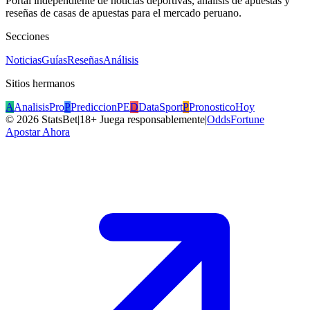
Portal independiente de noticias deportivas, análisis de apuestas y
reseñas de casas de apuestas para el mercado peruano.
Secciones
Noticias
Guías
Reseñas
Análisis
Sitios hermanos
A
AnalisisPro
P
PrediccionPE
D
DataSport
P
PronosticoHoy
©
2026
StatsBet
|
18+ Juega responsablemente
|
OddsFortune
Apostar Ahora