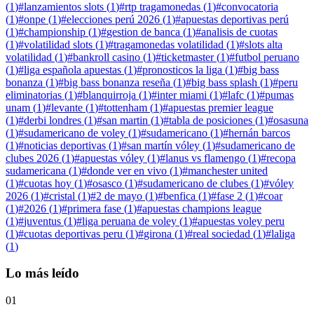
(
1
)
#
lanzamientos slots
(
1
)
#
rtp tragamonedas
(
1
)
#
convocatoria
(
1
)
#
onpe
(
1
)
#
elecciones perú 2026
(
1
)
#
apuestas deportivas perú
(
1
)
#
championship
(
1
)
#
gestion de banca
(
1
)
#
analisis de cuotas
(
1
)
#
volatilidad slots
(
1
)
#
tragamonedas volatilidad
(
1
)
#
slots alta
volatilidad
(
1
)
#
bankroll casino
(
1
)
#
ticketmaster
(
1
)
#
futbol peruano
(
1
)
#
liga española apuestas
(
1
)
#
pronosticos la liga
(
1
)
#
big bass
bonanza
(
1
)
#
big bass bonanza reseña
(
1
)
#
big bass splash
(
1
)
#
peru
eliminatorias
(
1
)
#
blanquirroja
(
1
)
#
inter miami
(
1
)
#
lafc
(
1
)
#
pumas
unam
(
1
)
#
levante
(
1
)
#
tottenham
(
1
)
#
apuestas premier league
(
1
)
#
derbi londres
(
1
)
#
san martin
(
1
)
#
tabla de posiciones
(
1
)
#
osasuna
(
1
)
#
sudamericano de voley
(
1
)
#
sudamericano
(
1
)
#
hernán barcos
(
1
)
#
noticias deportivas
(
1
)
#
san martín vóley
(
1
)
#
sudamericano de
clubes 2026
(
1
)
#
apuestas vóley
(
1
)
#
lanus vs flamengo
(
1
)
#
recopa
sudamericana
(
1
)
#
donde ver en vivo
(
1
)
#
manchester united
(
1
)
#
cuotas hoy
(
1
)
#
osasco
(
1
)
#
sudamericano de clubes
(
1
)
#
vóley
2026
(
1
)
#
cristal
(
1
)
#
2 de mayo
(
1
)
#
benfica
(
1
)
#
fase 2
(
1
)
#
coar
(
1
)
#
2026
(
1
)
#
primera fase
(
1
)
#
apuestas champions league
(
1
)
#
juventus
(
1
)
#
liga peruana de voley
(
1
)
#
apuestas voley peru
(
1
)
#
cuotas deportivas peru
(
1
)
#
girona
(
1
)
#
real sociedad
(
1
)
#
laliga
(
1
)
Lo más leído
01