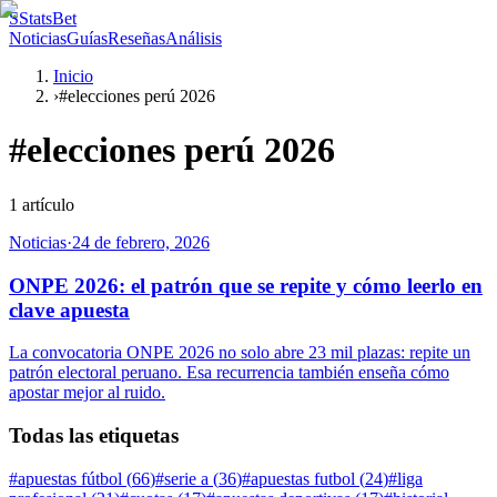
S
StatsBet
Noticias
Guías
Reseñas
Análisis
Inicio
›
#elecciones perú 2026
#
elecciones perú 2026
1
artículo
Noticias
·
24 de febrero, 2026
ONPE 2026: el patrón que se repite y cómo leerlo en
clave apuesta
La convocatoria ONPE 2026 no solo abre 23 mil plazas: repite un
patrón electoral peruano. Esa recurrencia también enseña cómo
apostar mejor al ruido.
Todas las etiquetas
#
apuestas fútbol
(
66
)
#
serie a
(
36
)
#
apuestas futbol
(
24
)
#
liga