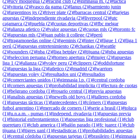
(
2
)
#
ucv moquegua
(
2
)
#
racing club
(
2
)
#
gimnasia m.
(
2
)
#
táctica
(
2
)
#
vitoria
(
2
)
#
vasco da gama
(
2
)
#
lanus
(
2
)
#
sarmiento junin
(
2
)
#
argentinos jrs
(
2
)
#
river plate
(
2
)
#
barracas central
(
2
)
#
tarjetas
apuestas
(
2
)
#
independiente rivadavia
(
2
)
#
liverpool
(
2
)
#
utc
cajamarca
(
2
)
#
puebla
(
2
)
#
cuotas deportivas
(
2
)
#
fbc melgar
(
2
)
#
alianza atletico
(
2
)
#
valor apuestas
(
2
)
#
cuotas mls
(
2
)
#
toronto fc
(
2
)
#
apuestas mls
(
2
)
#
juan pablo ii college
(
2
)
#
perú
(
2
)
#
tragamonedas online
(
2
)
#
geminis
(
2
)
#
inter
(
2
)
#
ligue 1
(
2
)
#
liga 1
perú
(
2
)
#
apuestas entretenimiento
(
2
)
#
chankas
(
2
)
#
seattle
(
2
)
#
sounders
(
2
)
#
nba
(
2
)
#
liga betplay
(
2
)
#
tijuana
(
2
)
#
nba apuestas
(
2
)
#
seleccion peruana
(
2
)
#
torneo apertura
(
2
)
#
mujer
(
2
)
#
apuestas
liga 1
(
2
)
#
alianza
(
2
)
#
voley peru
(
2
)
#
clippers
(
2
)
#
oddsfortune
(
2
)
#
apuestas la liga
(
2
)
#
atletico
(
2
)
#
madrid
(
2
)
#
warriors
(
2
)
#
apuestas voley
(
2
)
#
resultados uni
(
2
)
#
resultados
(
2
)
#
comerciantes unidos
(
1
)
#
gimnasia l.p.
(
1
)
#
central cordoba
(
1
)
#
corners apuestas
(
1
)
#
probabilidad implicita
(
1
)
#
lectura de cuotas
(
1
)
#
belgrano cordoba
(
1
)
#
rosario central
(
1
)
#
previa apuestas
(
1
)
#
analisis apuestas
(
1
)
#
newells old boys
(
1
)
#
talleres cordoba
(
1
)
#
apuestas tácticas
(
1
)
#
antecedentes
(
1
)
#
córners
(
1
)
#
apuestas
futbol argentino
(
1
)
#
mercado de corners
(
1
)
#
serie a brasil
(
1
)
#
toluca
(
1
)
#
u.n.a.m. - pumas
(
1
)
#
independ. rivadavia
(
1
)
#
apuestas previa
(
1
)
#
historial enfrentamientos
(
1
)
#
apuestas liga profesional
(
1
)
#
club
queretaro
(
1
)
#
club america
(
1
)
#
balón parado
(
1
)
#
fc juarez
(
1
)
#
club
tijuana
(
1
)
#
tigres uanl
(
1
)
#
estadisticas
(
1
)
#
probabilidades apuestas
(
1
)
#
central córdoba
(
1
)
#
apuestas tarjetas
(
1
)
#
brasileiro
(
1
)
#
gimnasia