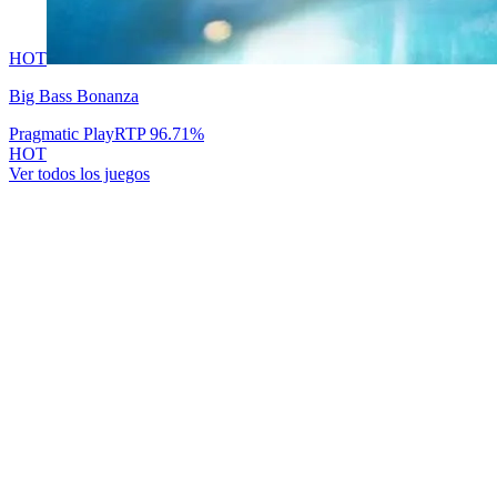
HOT
Big Bass Bonanza
Pragmatic Play
RTP
96.71
%
HOT
Ver todos los juegos