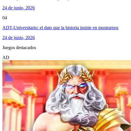
24 de junio, 2026
04
ADT-Universitario: el dato que la historia insiste en mostrarnos
24 de junio, 2026
Juegos destacados
AD