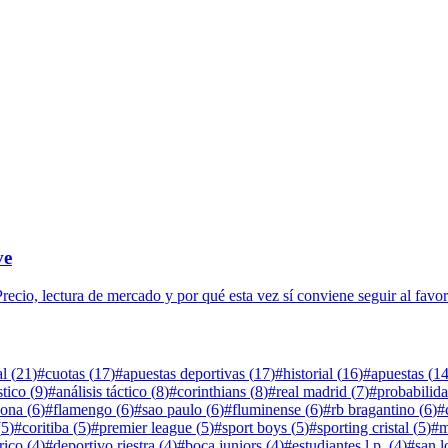
ve
recio, lectura de mercado y por qué esta vez sí conviene seguir al favor
al
(
21
)
#
cuotas
(
17
)
#
apuestas deportivas
(
17
)
#
historial
(
16
)
#
apuestas
(
1
tico
(
9
)
#
análisis táctico
(
8
)
#
corinthians
(
8
)
#
real madrid
(
7
)
#
probabilid
lona
(
6
)
#
flamengo
(
6
)
#
sao paulo
(
6
)
#
fluminense
(
6
)
#
rb bragantino
(
6
)
#
(
5
)
#
coritiba
(
5
)
#
premier league
(
5
)
#
sport boys
(
5
)
#
sporting cristal
(
5
)
#
m
rico
(
4
)
#
deportivo riestra
(
4
)
#
boca juniors
(
4
)
#
estudiantes l.p.
(
4
)
#
san l