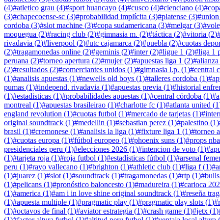
(
4
)
#
atletico grau
(
4
)
#
sport huancayo
(
4
)
#
cusco
(
4
)
#
cienciano
(
4
)
#
cop
(
3
)
#
chapecoense-sc
(
3
)
#
probabilidad implícita
(
3
)
#
platense
(
3
)
#
union 
cordoba
(
3
)
#
slot machine
(
3
)
#
copa sudamericana
(
3
)
#
melgar
(
3
)
#
vol
moquegua
(
2
)
#
racing club
(
2
)
#
gimnasia m.
(
2
)
#
táctica
(
2
)
#
vitoria
(
2
)
rivadavia
(
2
)
#
liverpool
(
2
)
#
utc cajamarca
(
2
)
#
puebla
(
2
)
#
cuotas depor
(
2
)
#
tragamonedas online
(
2
)
#
geminis
(
2
)
#
inter
(
2
)
#
ligue 1
(
2
)
#
liga 1 
peruana
(
2
)
#
torneo apertura
(
2
)
#
mujer
(
2
)
#
apuestas liga 1
(
2
)
#
alianza
(
2
)
#
resultados
(
2
)
#
comerciantes unidos
(
1
)
#
gimnasia l.p.
(
1
)
#
central 
(
1
)
#
analisis apuestas
(
1
)
#
newells old boys
(
1
)
#
talleres cordoba
(
1
)
#
ap
pumas
(
1
)
#
independ. rivadavia
(
1
)
#
apuestas previa
(
1
)
#
historial enfr
(
1
)
#
estadisticas
(
1
)
#
probabilidades apuestas
(
1
)
#
central córdoba
(
1
)
#
a
montreal
(
1
)
#
apuestas brasileirao
(
1
)
#
charlotte fc
(
1
)
#
atlanta united
(
1
england revolution
(
1
)
#
cuotas futbol
(
1
)
#
mercado de tarjetas
(
1
)
#
inte
original soundtrack
(
1
)
#
medellin
(
1
)
#
sebastian perez
(
1
)
#
palestino
(
1
)
brasil
(
1
)
#
cremonese
(
1
)
#
analisis la liga
(
1
)
#
fixture liga 1
(
1
)
#
torneo 
(
1
)
#
cuotas europa
(
1
)
#
fútbol europeo
(
1
)
#
phoenix suns
(
1
)
#
props nba
presidenciales peru
(
1
)
#
elecciones 2026
(
1
)
#
intencion de voto
(
1
)
#
apu
(
1
)
#
tarjeta roja
(
1
)
#
roja futbol
(
1
)
#
estadísticas fútbol
(
1
)
#
arsenal feme
peru
(
1
)
#
rayo vallecano
(
1
)
#
brighton
(
1
)
#
athletic club
(
1
)
#
liga f
(
1
)
#
a
(
1
)
#
juarez
(
1
)
#
slot
(
1
)
#
soundtrack
(
1
)
#
tragamonedas
(
1
)
#
rtp
(
1
)
#
bulls
(
1
)
#
pelicans
(
1
)
#
pronóstico baloncesto
(
1
)
#
madureira
(
1
)
#
carioca 20
(
1
)
#
america
(
1
)
#
am i in love shine original soundtrack
(
1
)
#
reseña tra
(
1
)
#
apuesta multiple
(
1
)
#
pragmatic play
(
1
)
#
pragmatic play slots
(
1
)
#
(
1
)
#
octavos de final
(
1
)
#
aviator estrategia
(
1
)
#
crash game
(
1
)
#
jetx
(
1
)
(
1
)
#
factor altura futbol
(
1
)
#
altitud peru futbol
(
1
)
#
ventaja local altura