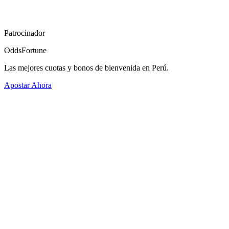
Patrocinador
OddsFortune
Las mejores cuotas y bonos de bienvenida en Perú.
Apostar Ahora