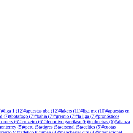
4
)
#
liga 1
(
12
)
#
apuestas nba
(
12
)
#
lakers
(
11
)
#
liga mx
(
10
)
#
apuestas en
ad
(
7
)
#
botafogo
(
7
)
#
bahia
(
7
)
#
gremio
(
7
)
#
la liga
(
7
)
#
pronósticos
corners
(
6
)
#
cruzeiro
(
6
)
#
deportivo garcilaso
(
6
)
#
palmeiras
(
6
)
#
alianza
onterrey
(
5
)
#
peru
(
5
)
#
tigres
(
5
)
#
arsenal
(
5
)
#
celtics
(
5
)
#
cuotas
orenzo
(
4
)
#
atletico tucuman
(
4
)
#
manchester city
(
4
)
#
internacional