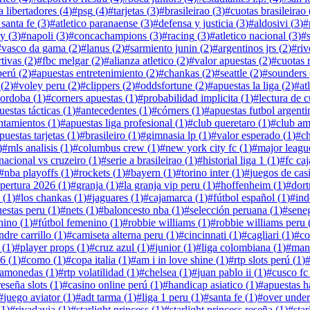
a libertadores
(
4
)
#
psg
(
4
)
#
tarjetas
(
3
)
#
brasileirao
(
3
)
#
cuotas brasileirao
santa fe
(
3
)
#
atletico paranaense
(
3
)
#
defensa y justicia
(
3
)
#
aldosivi
(
3
)
#
ey
(
3
)
#
napoli
(
3
)
#
concachampions
(
3
)
#
racing
(
3
)
#
atletico nacional
(
3
)
#
#
vasco da gama
(
2
)
#
lanus
(
2
)
#
sarmiento junin
(
2
)
#
argentinos jrs
(
2
)
#
riv
tivas
(
2
)
#
fbc melgar
(
2
)
#
alianza atletico
(
2
)
#
valor apuestas
(
2
)
#
cuotas 
perú
(
2
)
#
apuestas entretenimiento
(
2
)
#
chankas
(
2
)
#
seattle
(
2
)
#
sounders
(
2
)
#
voley peru
(
2
)
#
clippers
(
2
)
#
oddsfortune
(
2
)
#
apuestas la liga
(
2
)
#
at
cordoba
(
1
)
#
corners apuestas
(
1
)
#
probabilidad implicita
(
1
)
#
lectura de 
uestas tácticas
(
1
)
#
antecedentes
(
1
)
#
córners
(
1
)
#
apuestas futbol argenti
entamientos
(
1
)
#
apuestas liga profesional
(
1
)
#
club queretaro
(
1
)
#
club am
puestas tarjetas
(
1
)
#
brasileiro
(
1
)
#
gimnasia lp
(
1
)
#
valor esperado
(
1
)
#
ch
)
#
mls analisis
(
1
)
#
columbus crew
(
1
)
#
new york city fc
(
1
)
#
major leagu
rnacional vs cruzeiro
(
1
)
#
serie a brasileirao
(
1
)
#
historial liga 1
(
1
)
#
fc ca
#
nba playoffs
(
1
)
#
rockets
(
1
)
#
bayern
(
1
)
#
torino inter
(
1
)
#
juegos de cas
apertura 2026
(
1
)
#
granja
(
1
)
#
la granja vip peru
(
1
)
#
hoffenheim
(
1
)
#
dor
(
1
)
#
los chankas
(
1
)
#
jaguares
(
1
)
#
cajamarca
(
1
)
#
fútbol español
(
1
)
#
ind
estas peru
(
1
)
#
nets
(
1
)
#
baloncesto nba
(
1
)
#
selección peruana
(
1
)
#
sene
nino
(
1
)
#
fútbol femenino
(
1
)
#
robbie williams
(
1
)
#
robbie williams peru
ndre carrillo
(
1
)
#
camiseta alterna peru
(
1
)
#
cincinnati
(
1
)
#
cagliari
(
1
)
#
co
(
1
)
#
player props
(
1
)
#
cruz azul
(
1
)
#
junior
(
1
)
#
liga colombiana
(
1
)
#
man
26
(
1
)
#
como
(
1
)
#
copa italia
(
1
)
#
am i in love shine
(
1
)
#
rtp slots perú
(
1
)
gamonedas
(
1
)
#
rtp volatilidad
(
1
)
#
chelsea
(
1
)
#
juan pablo ii
(
1
)
#
cusco fc
reseña slots
(
1
)
#
casino online perú
(
1
)
#
handicap asiatico
(
1
)
#
apuestas 
#
juego aviator
(
1
)
#
adt tarma
(
1
)
#
liga 1 peru
(
1
)
#
santa fe
(
1
)
#
over under
(
1
)
#
rivadavia
(
1
)
#
starlight princess
(
1
)
#
starlight princess reseña
(
1
)
#
star