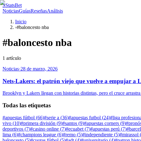
S
StatsBet
Noticias
Guías
Reseñas
Análisis
Inicio
›
#baloncesto nba
#
baloncesto nba
1
artículo
Noticias
·
28 de marzo, 2026
Nets-Lakers: el patrón viejo que vuelve a empujar a 
Brooklyn y Lakers llegan con historias distintas, pero el cruce arrastr
Todas las etiquetas
#
apuestas fútbol
(
66
)
#
serie a
(
36
)
#
apuestas futbol
(
24
)
#
liga profesion
vivo
(
10
)
#
primera división
(
9
)
#
santos
(
9
)
#
apuestas corners
(
9
)
#
pronós
deportivos
(
7
)
#
casino online
(
7
)
#
ecuabet
(
7
)
#
apuestas perú
(
7
)
#
barce
lima
(
6
)
#
champions league
(
6
)
#
remo
(
5
)
#
independiente
(
5
)
#
mirassol
baloncesto
(
5
)
#
cuotas fútbol
(
5
)
#
adt
(
4
)
#
universitario
(
4
)
#
patron histo