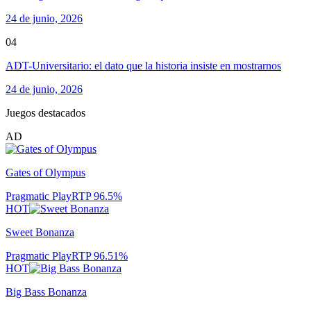
24 de junio, 2026
04
ADT-Universitario: el dato que la historia insiste en mostrarnos
24 de junio, 2026
Juegos destacados
AD
Gates of Olympus
Pragmatic Play
RTP
96.5
%
HOT
Sweet Bonanza
Pragmatic Play
RTP
96.51
%
HOT
Big Bass Bonanza