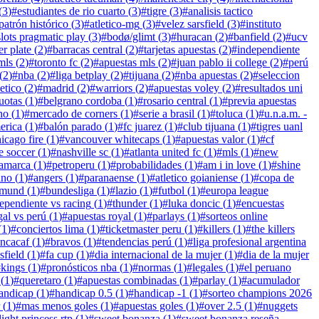
(
3
)
#
estudiantes de rio cuarto
(
3
)
#
tigre
(
3
)
#
analisis tactico
patrón histórico
(
3
)
#
atletico-mg
(
3
)
#
velez sarsfield
(
3
)
#
instituto
slots pragmatic play
(
3
)
#
bodø/glimt
(
3
)
#
huracan
(
2
)
#
banfield
(
2
)
#
ucv
er plate
(
2
)
#
barracas central
(
2
)
#
tarjetas apuestas
(
2
)
#
independiente
mls
(
2
)
#
toronto fc
(
2
)
#
apuestas mls
(
2
)
#
juan pablo ii college
(
2
)
#
perú
(
2
)
#
nba
(
2
)
#
liga betplay
(
2
)
#
tijuana
(
2
)
#
nba apuestas
(
2
)
#
seleccion
letico
(
2
)
#
madrid
(
2
)
#
warriors
(
2
)
#
apuestas voley
(
2
)
#
resultados uni
cuotas
(
1
)
#
belgrano cordoba
(
1
)
#
rosario central
(
1
)
#
previa apuestas
no
(
1
)
#
mercado de corners
(
1
)
#
serie a brasil
(
1
)
#
toluca
(
1
)
#
u.n.a.m. -
erica
(
1
)
#
balón parado
(
1
)
#
fc juarez
(
1
)
#
club tijuana
(
1
)
#
tigres uanl
icago fire
(
1
)
#
vancouver whitecaps
(
1
)
#
apuestas valor
(
1
)
#
cf
e soccer
(
1
)
#
nashville sc
(
1
)
#
atlanta united fc
(
1
)
#
mls
(
1
)
#
new
jamarca
(
1
)
#
petroperu
(
1
)
#
probabilidades
(
1
)
#
am i in love
(
1
)
#
shine
ino
(
1
)
#
angers
(
1
)
#
paranaense
(
1
)
#
atletico goianiense
(
1
)
#
copa de
tmund
(
1
)
#
bundesliga
(
1
)
#
lazio
(
1
)
#
futbol
(
1
)
#
europa league
ependiente vs racing
(
1
)
#
thunder
(
1
)
#
luka doncic
(
1
)
#
encuestas
gal vs perú
(
1
)
#
apuestas royal
(
1
)
#
parlays
(
1
)
#
sorteos online
(
1
)
#
conciertos lima
(
1
)
#
ticketmaster peru
(
1
)
#
killers
(
1
)
#
the killers
ncacaf
(
1
)
#
bravos
(
1
)
#
tendencias perú
(
1
)
#
liga profesional argentina
sfield
(
1
)
#
fa cup
(
1
)
#
dia internacional de la mujer
(
1
)
#
dia de la mujer
#
kings
(
1
)
#
pronósticos nba
(
1
)
#
normas
(
1
)
#
legales
(
1
)
#
el peruano
(
1
)
#
queretaro
(
1
)
#
apuestas combinadas
(
1
)
#
parlay
(
1
)
#
acumulador
handicap
(
1
)
#
handicap 0.5
(
1
)
#
handicap -1
(
1
)
#
sorteo champions 2026
(
1
)
#
mas menos goles
(
1
)
#
apuestas goles
(
1
)
#
over 2.5
(
1
)
#
nuggets
light princess rtp
(
1
)
#
sweet bonanza
(
1
)
#
sweet bonanza reseña