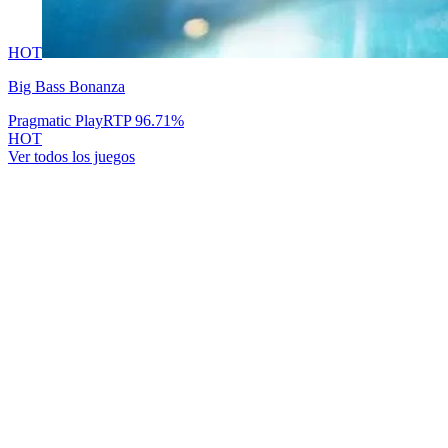
HOT
Big Bass Bonanza
Pragmatic Play
RTP
96.71
%
HOT
Ver todos los juegos