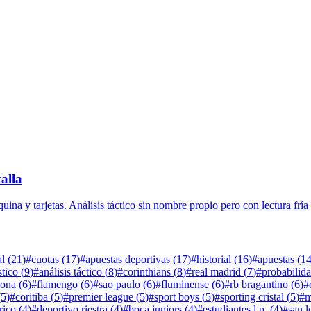
alla
ina y tarjetas. Análisis táctico sin nombre propio pero con lectura fría 
al
(
21
)
#
cuotas
(
17
)
#
apuestas deportivas
(
17
)
#
historial
(
16
)
#
apuestas
(
1
tico
(
9
)
#
análisis táctico
(
8
)
#
corinthians
(
8
)
#
real madrid
(
7
)
#
probabilid
lona
(
6
)
#
flamengo
(
6
)
#
sao paulo
(
6
)
#
fluminense
(
6
)
#
rb bragantino
(
6
)
#
(
5
)
#
coritiba
(
5
)
#
premier league
(
5
)
#
sport boys
(
5
)
#
sporting cristal
(
5
)
#
m
rico
(
4
)
#
deportivo riestra
(
4
)
#
boca juniors
(
4
)
#
estudiantes l.p.
(
4
)
#
san l