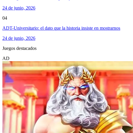
24 de junio, 2026
04
ADT-Universitario: el dato que la historia insiste en mostrarnos
24 de junio, 2026
Juegos destacados
AD