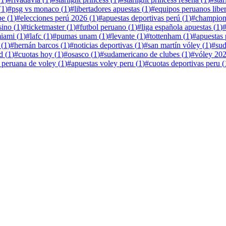
(
1
)
#
psg vs monaco
(
1
)
#
libertadores apuestas
(
1
)
#
equipos peruanos libe
pe
(
1
)
#
elecciones perú 2026
(
1
)
#
apuestas deportivas perú
(
1
)
#
champion
sino
(
1
)
#
ticketmaster
(
1
)
#
futbol peruano
(
1
)
#
liga española apuestas
(
1
)
miami
(
1
)
#
lafc
(
1
)
#
pumas unam
(
1
)
#
levante
(
1
)
#
tottenham
(
1
)
#
apuestas 
(
1
)
#
hernán barcos
(
1
)
#
noticias deportivas
(
1
)
#
san martín vóley
(
1
)
#
sud
d
(
1
)
#
cuotas hoy
(
1
)
#
osasco
(
1
)
#
sudamericano de clubes
(
1
)
#
vóley 20
a peruana de voley
(
1
)
#
apuestas voley peru
(
1
)
#
cuotas deportivas peru
(