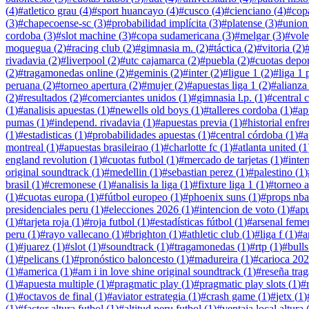
(
4
)
#
atletico grau
(
4
)
#
sport huancayo
(
4
)
#
cusco
(
4
)
#
cienciano
(
4
)
#
cop
(
3
)
#
chapecoense-sc
(
3
)
#
probabilidad implícita
(
3
)
#
platense
(
3
)
#
union 
cordoba
(
3
)
#
slot machine
(
3
)
#
copa sudamericana
(
3
)
#
melgar
(
3
)
#
vol
moquegua
(
2
)
#
racing club
(
2
)
#
gimnasia m.
(
2
)
#
táctica
(
2
)
#
vitoria
(
2
)
rivadavia
(
2
)
#
liverpool
(
2
)
#
utc cajamarca
(
2
)
#
puebla
(
2
)
#
cuotas depor
(
2
)
#
tragamonedas online
(
2
)
#
geminis
(
2
)
#
inter
(
2
)
#
ligue 1
(
2
)
#
liga 1 
peruana
(
2
)
#
torneo apertura
(
2
)
#
mujer
(
2
)
#
apuestas liga 1
(
2
)
#
alianza
(
2
)
#
resultados
(
2
)
#
comerciantes unidos
(
1
)
#
gimnasia l.p.
(
1
)
#
central 
(
1
)
#
analisis apuestas
(
1
)
#
newells old boys
(
1
)
#
talleres cordoba
(
1
)
#
ap
pumas
(
1
)
#
independ. rivadavia
(
1
)
#
apuestas previa
(
1
)
#
historial enfr
(
1
)
#
estadisticas
(
1
)
#
probabilidades apuestas
(
1
)
#
central córdoba
(
1
)
#
a
montreal
(
1
)
#
apuestas brasileirao
(
1
)
#
charlotte fc
(
1
)
#
atlanta united
(
1
england revolution
(
1
)
#
cuotas futbol
(
1
)
#
mercado de tarjetas
(
1
)
#
inte
original soundtrack
(
1
)
#
medellin
(
1
)
#
sebastian perez
(
1
)
#
palestino
(
1
)
brasil
(
1
)
#
cremonese
(
1
)
#
analisis la liga
(
1
)
#
fixture liga 1
(
1
)
#
torneo 
(
1
)
#
cuotas europa
(
1
)
#
fútbol europeo
(
1
)
#
phoenix suns
(
1
)
#
props nba
presidenciales peru
(
1
)
#
elecciones 2026
(
1
)
#
intencion de voto
(
1
)
#
apu
(
1
)
#
tarjeta roja
(
1
)
#
roja futbol
(
1
)
#
estadísticas fútbol
(
1
)
#
arsenal feme
peru
(
1
)
#
rayo vallecano
(
1
)
#
brighton
(
1
)
#
athletic club
(
1
)
#
liga f
(
1
)
#
a
(
1
)
#
juarez
(
1
)
#
slot
(
1
)
#
soundtrack
(
1
)
#
tragamonedas
(
1
)
#
rtp
(
1
)
#
bulls
(
1
)
#
pelicans
(
1
)
#
pronóstico baloncesto
(
1
)
#
madureira
(
1
)
#
carioca 20
(
1
)
#
america
(
1
)
#
am i in love shine original soundtrack
(
1
)
#
reseña tra
(
1
)
#
apuesta multiple
(
1
)
#
pragmatic play
(
1
)
#
pragmatic play slots
(
1
)
#
(
1
)
#
octavos de final
(
1
)
#
aviator estrategia
(
1
)
#
crash game
(
1
)
#
jetx
(
1
)
(
1
)
#
factor altura futbol
(
1
)
#
altitud peru futbol
(
1
)
#
ventaja local altura