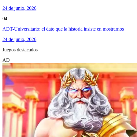
24 de junio, 2026
04
ADT-Universitario: el dato que la historia insiste en mostrarnos
24 de junio, 2026
Juegos destacados
AD