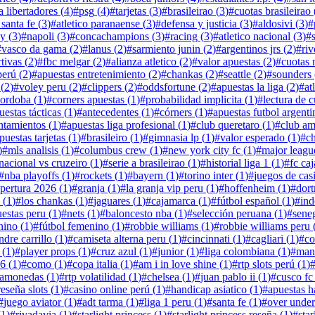
a libertadores
(
4
)
#
psg
(
4
)
#
tarjetas
(
3
)
#
brasileirao
(
3
)
#
cuotas brasileirao
santa fe
(
3
)
#
atletico paranaense
(
3
)
#
defensa y justicia
(
3
)
#
aldosivi
(
3
)
#
ey
(
3
)
#
napoli
(
3
)
#
concachampions
(
3
)
#
racing
(
3
)
#
atletico nacional
(
3
)
#
#
vasco da gama
(
2
)
#
lanus
(
2
)
#
sarmiento junin
(
2
)
#
argentinos jrs
(
2
)
#
riv
tivas
(
2
)
#
fbc melgar
(
2
)
#
alianza atletico
(
2
)
#
valor apuestas
(
2
)
#
cuotas 
perú
(
2
)
#
apuestas entretenimiento
(
2
)
#
chankas
(
2
)
#
seattle
(
2
)
#
sounders
(
2
)
#
voley peru
(
2
)
#
clippers
(
2
)
#
oddsfortune
(
2
)
#
apuestas la liga
(
2
)
#
at
cordoba
(
1
)
#
corners apuestas
(
1
)
#
probabilidad implicita
(
1
)
#
lectura de 
uestas tácticas
(
1
)
#
antecedentes
(
1
)
#
córners
(
1
)
#
apuestas futbol argenti
entamientos
(
1
)
#
apuestas liga profesional
(
1
)
#
club queretaro
(
1
)
#
club am
puestas tarjetas
(
1
)
#
brasileiro
(
1
)
#
gimnasia lp
(
1
)
#
valor esperado
(
1
)
#
ch
)
#
mls analisis
(
1
)
#
columbus crew
(
1
)
#
new york city fc
(
1
)
#
major leagu
rnacional vs cruzeiro
(
1
)
#
serie a brasileirao
(
1
)
#
historial liga 1
(
1
)
#
fc ca
#
nba playoffs
(
1
)
#
rockets
(
1
)
#
bayern
(
1
)
#
torino inter
(
1
)
#
juegos de cas
apertura 2026
(
1
)
#
granja
(
1
)
#
la granja vip peru
(
1
)
#
hoffenheim
(
1
)
#
dor
(
1
)
#
los chankas
(
1
)
#
jaguares
(
1
)
#
cajamarca
(
1
)
#
fútbol español
(
1
)
#
ind
estas peru
(
1
)
#
nets
(
1
)
#
baloncesto nba
(
1
)
#
selección peruana
(
1
)
#
sene
nino
(
1
)
#
fútbol femenino
(
1
)
#
robbie williams
(
1
)
#
robbie williams peru
ndre carrillo
(
1
)
#
camiseta alterna peru
(
1
)
#
cincinnati
(
1
)
#
cagliari
(
1
)
#
co
(
1
)
#
player props
(
1
)
#
cruz azul
(
1
)
#
junior
(
1
)
#
liga colombiana
(
1
)
#
man
26
(
1
)
#
como
(
1
)
#
copa italia
(
1
)
#
am i in love shine
(
1
)
#
rtp slots perú
(
1
)
gamonedas
(
1
)
#
rtp volatilidad
(
1
)
#
chelsea
(
1
)
#
juan pablo ii
(
1
)
#
cusco fc
reseña slots
(
1
)
#
casino online perú
(
1
)
#
handicap asiatico
(
1
)
#
apuestas 
#
juego aviator
(
1
)
#
adt tarma
(
1
)
#
liga 1 peru
(
1
)
#
santa fe
(
1
)
#
over under
(
1
)
#
rivadavia
(
1
)
#
starlight princess
(
1
)
#
starlight princess reseña
(
1
)
#
star