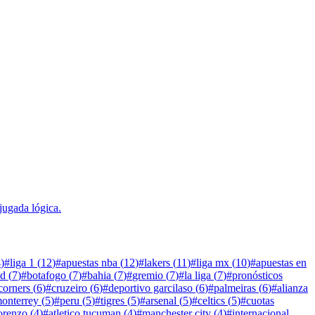
jugada lógica.
4
)
#
liga 1
(
12
)
#
apuestas nba
(
12
)
#
lakers
(
11
)
#
liga mx
(
10
)
#
apuestas en
ad
(
7
)
#
botafogo
(
7
)
#
bahia
(
7
)
#
gremio
(
7
)
#
la liga
(
7
)
#
pronósticos
corners
(
6
)
#
cruzeiro
(
6
)
#
deportivo garcilaso
(
6
)
#
palmeiras
(
6
)
#
alianza
onterrey
(
5
)
#
peru
(
5
)
#
tigres
(
5
)
#
arsenal
(
5
)
#
celtics
(
5
)
#
cuotas
orenzo
(
4
)
#
atletico tucuman
(
4
)
#
manchester city
(
4
)
#
internacional