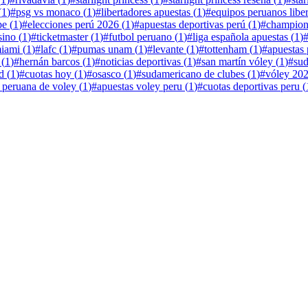
(
1
)
#
psg vs monaco
(
1
)
#
libertadores apuestas
(
1
)
#
equipos peruanos libe
pe
(
1
)
#
elecciones perú 2026
(
1
)
#
apuestas deportivas perú
(
1
)
#
champion
sino
(
1
)
#
ticketmaster
(
1
)
#
futbol peruano
(
1
)
#
liga española apuestas
(
1
)
miami
(
1
)
#
lafc
(
1
)
#
pumas unam
(
1
)
#
levante
(
1
)
#
tottenham
(
1
)
#
apuestas 
(
1
)
#
hernán barcos
(
1
)
#
noticias deportivas
(
1
)
#
san martín vóley
(
1
)
#
sud
d
(
1
)
#
cuotas hoy
(
1
)
#
osasco
(
1
)
#
sudamericano de clubes
(
1
)
#
vóley 20
a peruana de voley
(
1
)
#
apuestas voley peru
(
1
)
#
cuotas deportivas peru
(