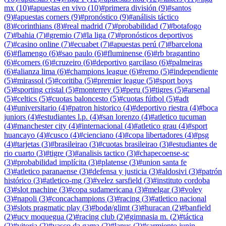
mx
(
10
)
#
apuestas en vivo
(
10
)
#
primera división
(
9
)
#
santos
(
9
)
#
apuestas corners
(
9
)
#
pronóstico
(
9
)
#
análisis táctico
(
8
)
#
corinthians
(
8
)
#
real madrid
(
7
)
#
probabilidad
(
7
)
#
botafogo
(
7
)
#
bahia
(
7
)
#
gremio
(
7
)
#
la liga
(
7
)
#
pronósticos deportivos
(
7
)
#
casino online
(
7
)
#
ecuabet
(
7
)
#
apuestas perú
(
7
)
#
barcelona
(
6
)
#
flamengo
(
6
)
#
sao paulo
(
6
)
#
fluminense
(
6
)
#
rb bragantino
(
6
)
#
corners
(
6
)
#
cruzeiro
(
6
)
#
deportivo garcilaso
(
6
)
#
palmeiras
(
6
)
#
alianza lima
(
6
)
#
champions league
(
6
)
#
remo
(
5
)
#
independiente
(
5
)
#
mirassol
(
5
)
#
coritiba
(
5
)
#
premier league
(
5
)
#
sport boys
(
5
)
#
sporting cristal
(
5
)
#
monterrey
(
5
)
#
peru
(
5
)
#
tigres
(
5
)
#
arsenal
(
5
)
#
celtics
(
5
)
#
cuotas baloncesto
(
5
)
#
cuotas fútbol
(
5
)
#
adt
(
4
)
#
universitario
(
4
)
#
patron historico
(
4
)
#
deportivo riestra
(
4
)
#
boca
juniors
(
4
)
#
estudiantes l.p.
(
4
)
#
san lorenzo
(
4
)
#
atletico tucuman
(
4
)
#
manchester city
(
4
)
#
internacional
(
4
)
#
atletico grau
(
4
)
#
sport
huancayo
(
4
)
#
cusco
(
4
)
#
cienciano
(
4
)
#
copa libertadores
(
4
)
#
psg
(
4
)
#
tarjetas
(
3
)
#
brasileirao
(
3
)
#
cuotas brasileirao
(
3
)
#
estudiantes de
rio cuarto
(
3
)
#
tigre
(
3
)
#
analisis tactico
(
3
)
#
chapecoense-sc
(
3
)
#
probabilidad implícita
(
3
)
#
platense
(
3
)
#
union santa fe
(
3
)
#
atletico paranaense
(
3
)
#
defensa y justicia
(
3
)
#
aldosivi
(
3
)
#
patrón
histórico
(
3
)
#
atletico-mg
(
3
)
#
velez sarsfield
(
3
)
#
instituto cordoba
(
3
)
#
slot machine
(
3
)
#
copa sudamericana
(
3
)
#
melgar
(
3
)
#
voley
(
3
)
#
napoli
(
3
)
#
concachampions
(
3
)
#
racing
(
3
)
#
atletico nacional
(
3
)
#
slots pragmatic play
(
3
)
#
bodø/glimt
(
3
)
#
huracan
(
2
)
#
banfield
(
2
)
#
ucv moquegua
(
2
)
#
racing club
(
2
)
#
gimnasia m.
(
2
)
#
táctica
(
2
)
#
vitoria
(
2
)
#
vasco da gama
(
2
)
#
lanus
(
2
)
#
sarmiento junin