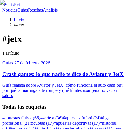
S
StatsBet
Noticias
Guías
Reseñas
Análisis
Inicio
›
#jetx
#
jetx
1
artículo
Guías
·
27 de febrero, 2026
Crash games: lo que nadie te dice de Aviator y JetX
Guía realista sobre Aviator y JetX: cómo funciona el auto cash-out,
por qué la martingala te rompe y qué límites usar para no vaciar
saldo.
Todas las etiquetas
#
apuestas fútbol
(
66
)
#
serie a
(
36
)
#
apuestas futbol
(
24
)
#
liga
profesional
(
21
)
#
cuotas
(
17
)
#
apuestas deportivas
(
17
)
#
historial
(
16
)
#
apuestas
(
14
)
#
liga 1
(
12
)
#
apuestas nba
(
12
)
#
lakers
(
11
)
#
liga