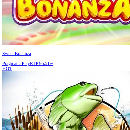
Sweet Bonanza
Pragmatic Play
RTP
96.51
%
HOT