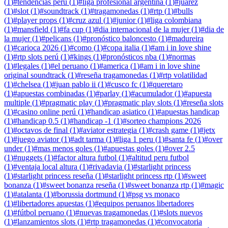
(
1
)
#
tendencias perú
(
1
)
#
liga profesional argentina
(
1
)
#
juarez
(
1
)
#
slot
(
1
)
#
soundtrack
(
1
)
#
tragamonedas
(
1
)
#
rtp
(
1
)
#
bulls
(
1
)
#
player props
(
1
)
#
cruz azul
(
1
)
#
junior
(
1
)
#
liga colombiana
(
1
)
#
mansfield
(
1
)
#
fa cup
(
1
)
#
dia internacional de la mujer
(
1
)
#
dia de
la mujer
(
1
)
#
pelicans
(
1
)
#
pronóstico baloncesto
(
1
)
#
madureira
(
1
)
#
carioca 2026
(
1
)
#
como
(
1
)
#
copa italia
(
1
)
#
am i in love shine
(
1
)
#
rtp slots perú
(
1
)
#
kings
(
1
)
#
pronósticos nba
(
1
)
#
normas
(
1
)
#
legales
(
1
)
#
el peruano
(
1
)
#
america
(
1
)
#
am i in love shine
original soundtrack
(
1
)
#
reseña tragamonedas
(
1
)
#
rtp volatilidad
(
1
)
#
chelsea
(
1
)
#
juan pablo ii
(
1
)
#
cusco fc
(
1
)
#
queretaro
(
1
)
#
apuestas combinadas
(
1
)
#
parlay
(
1
)
#
acumulador
(
1
)
#
apuesta
multiple
(
1
)
#
pragmatic play
(
1
)
#
pragmatic play slots
(
1
)
#
reseña slots
(
1
)
#
casino online perú
(
1
)
#
handicap asiatico
(
1
)
#
apuestas handicap
(
1
)
#
handicap 0.5
(
1
)
#
handicap -1
(
1
)
#
sorteo champions 2026
(
1
)
#
octavos de final
(
1
)
#
aviator estrategia
(
1
)
#
crash game
(
1
)
#
jetx
(
1
)
#
juego aviator
(
1
)
#
adt tarma
(
1
)
#
liga 1 peru
(
1
)
#
santa fe
(
1
)
#
over
under
(
1
)
#
mas menos goles
(
1
)
#
apuestas goles
(
1
)
#
over 2.5
(
1
)
#
nuggets
(
1
)
#
factor altura futbol
(
1
)
#
altitud peru futbol
(
1
)
#
ventaja local altura
(
1
)
#
rivadavia
(
1
)
#
starlight princess
(
1
)
#
starlight princess reseña
(
1
)
#
starlight princess rtp
(
1
)
#
sweet
bonanza
(
1
)
#
sweet bonanza reseña
(
1
)
#
sweet bonanza rtp
(
1
)
#
magic
(
1
)
#
atalanta
(
1
)
#
borussia dortmund
(
1
)
#
psg vs monaco
(
1
)
#
libertadores apuestas
(
1
)
#
equipos peruanos libertadores
(
1
)
#
fútbol peruano
(
1
)
#
nuevas tragamonedas
(
1
)
#
slots nuevos
(
1
)
#
lanzamientos slots
(
1
)
#
rtp tragamonedas
(
1
)
#
convocatoria