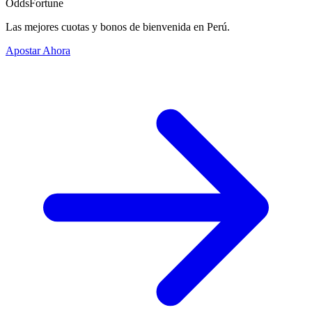
OddsFortune
Las mejores cuotas y bonos de bienvenida en Perú.
Apostar Ahora