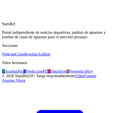
StatsBet
Portal independiente de noticias deportivas, análisis de apuestas y
reseñas de casas de apuestas para el mercado peruano.
Secciones
Noticias
Guías
Reseñas
Análisis
Sitios hermanos
A
AnalisisPro
P
PrediccionPE
D
DataSport
P
PronosticoHoy
©
2026
StatsBet
|
18+ Juega responsablemente
|
OddsFortune
Apostar Ahora