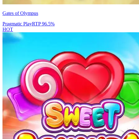
Gates of Olympus
Pragmatic Play
RTP
96.5
%
HOT