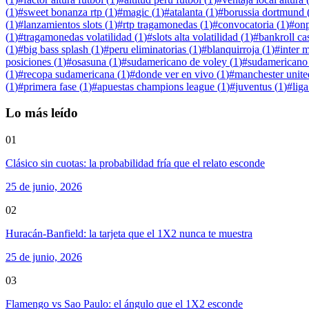
(
1
)
#
sweet bonanza rtp
(
1
)
#
magic
(
1
)
#
atalanta
(
1
)
#
borussia dortmund
(
1
)
#
lanzamientos slots
(
1
)
#
rtp tragamonedas
(
1
)
#
convocatoria
(
1
)
#
on
(
1
)
#
tragamonedas volatilidad
(
1
)
#
slots alta volatilidad
(
1
)
#
bankroll ca
(
1
)
#
big bass splash
(
1
)
#
peru eliminatorias
(
1
)
#
blanquirroja
(
1
)
#
inter 
posiciones
(
1
)
#
osasuna
(
1
)
#
sudamericano de voley
(
1
)
#
sudamericano
(
1
)
#
recopa sudamericana
(
1
)
#
donde ver en vivo
(
1
)
#
manchester unite
(
1
)
#
primera fase
(
1
)
#
apuestas champions league
(
1
)
#
juventus
(
1
)
#
lig
Lo más leído
01
Clásico sin cuotas: la probabilidad fría que el relato esconde
25 de junio, 2026
02
Huracán-Banfield: la tarjeta que el 1X2 nunca te muestra
25 de junio, 2026
03
Flamengo vs Sao Paulo: el ángulo que el 1X2 esconde