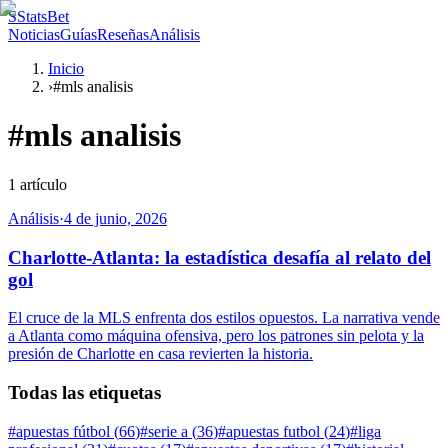
S
StatsBet
Noticias
Guías
Reseñas
Análisis
Inicio
›
#mls analisis
#
mls analisis
1
artículo
Análisis
·
4 de junio, 2026
Charlotte-Atlanta: la estadística desafía al relato del
gol
El cruce de la MLS enfrenta dos estilos opuestos. La narrativa vende
a Atlanta como máquina ofensiva, pero los patrones sin pelota y la
presión de Charlotte en casa revierten la historia.
Todas las etiquetas
#
apuestas fútbol
(
66
)
#
serie a
(
36
)
#
apuestas futbol
(
24
)
#
liga