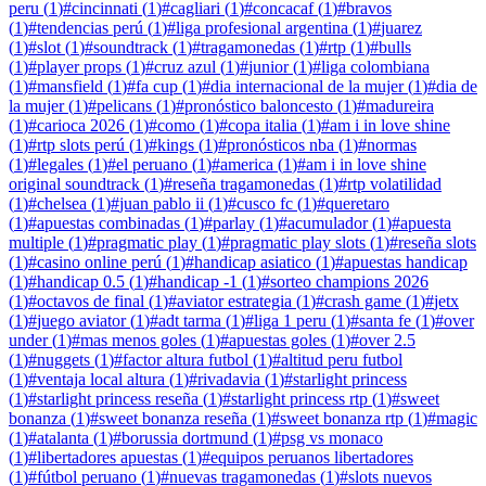
peru
(
1
)
#
cincinnati
(
1
)
#
cagliari
(
1
)
#
concacaf
(
1
)
#
bravos
(
1
)
#
tendencias perú
(
1
)
#
liga profesional argentina
(
1
)
#
juarez
(
1
)
#
slot
(
1
)
#
soundtrack
(
1
)
#
tragamonedas
(
1
)
#
rtp
(
1
)
#
bulls
(
1
)
#
player props
(
1
)
#
cruz azul
(
1
)
#
junior
(
1
)
#
liga colombiana
(
1
)
#
mansfield
(
1
)
#
fa cup
(
1
)
#
dia internacional de la mujer
(
1
)
#
dia de
la mujer
(
1
)
#
pelicans
(
1
)
#
pronóstico baloncesto
(
1
)
#
madureira
(
1
)
#
carioca 2026
(
1
)
#
como
(
1
)
#
copa italia
(
1
)
#
am i in love shine
(
1
)
#
rtp slots perú
(
1
)
#
kings
(
1
)
#
pronósticos nba
(
1
)
#
normas
(
1
)
#
legales
(
1
)
#
el peruano
(
1
)
#
america
(
1
)
#
am i in love shine
original soundtrack
(
1
)
#
reseña tragamonedas
(
1
)
#
rtp volatilidad
(
1
)
#
chelsea
(
1
)
#
juan pablo ii
(
1
)
#
cusco fc
(
1
)
#
queretaro
(
1
)
#
apuestas combinadas
(
1
)
#
parlay
(
1
)
#
acumulador
(
1
)
#
apuesta
multiple
(
1
)
#
pragmatic play
(
1
)
#
pragmatic play slots
(
1
)
#
reseña slots
(
1
)
#
casino online perú
(
1
)
#
handicap asiatico
(
1
)
#
apuestas handicap
(
1
)
#
handicap 0.5
(
1
)
#
handicap -1
(
1
)
#
sorteo champions 2026
(
1
)
#
octavos de final
(
1
)
#
aviator estrategia
(
1
)
#
crash game
(
1
)
#
jetx
(
1
)
#
juego aviator
(
1
)
#
adt tarma
(
1
)
#
liga 1 peru
(
1
)
#
santa fe
(
1
)
#
over
under
(
1
)
#
mas menos goles
(
1
)
#
apuestas goles
(
1
)
#
over 2.5
(
1
)
#
nuggets
(
1
)
#
factor altura futbol
(
1
)
#
altitud peru futbol
(
1
)
#
ventaja local altura
(
1
)
#
rivadavia
(
1
)
#
starlight princess
(
1
)
#
starlight princess reseña
(
1
)
#
starlight princess rtp
(
1
)
#
sweet
bonanza
(
1
)
#
sweet bonanza reseña
(
1
)
#
sweet bonanza rtp
(
1
)
#
magic
(
1
)
#
atalanta
(
1
)
#
borussia dortmund
(
1
)
#
psg vs monaco
(
1
)
#
libertadores apuestas
(
1
)
#
equipos peruanos libertadores
(
1
)
#
fútbol peruano
(
1
)
#
nuevas tragamonedas
(
1
)
#
slots nuevos