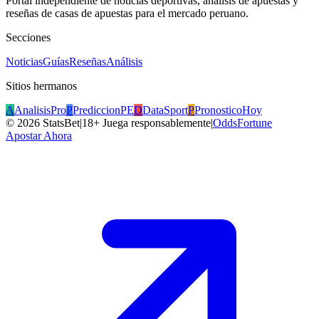
Portal independiente de noticias deportivas, análisis de apuestas y
reseñas de casas de apuestas para el mercado peruano.
Secciones
Noticias
Guías
Reseñas
Análisis
Sitios hermanos
A
AnalisisPro
P
PrediccionPE
D
DataSport
P
PronosticoHoy
©
2026
StatsBet
|
18+ Juega responsablemente
|
OddsFortune
Apostar Ahora