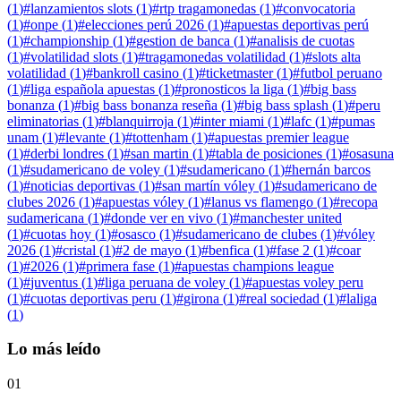
(
1
)
#
lanzamientos slots
(
1
)
#
rtp tragamonedas
(
1
)
#
convocatoria
(
1
)
#
onpe
(
1
)
#
elecciones perú 2026
(
1
)
#
apuestas deportivas perú
(
1
)
#
championship
(
1
)
#
gestion de banca
(
1
)
#
analisis de cuotas
(
1
)
#
volatilidad slots
(
1
)
#
tragamonedas volatilidad
(
1
)
#
slots alta
volatilidad
(
1
)
#
bankroll casino
(
1
)
#
ticketmaster
(
1
)
#
futbol peruano
(
1
)
#
liga española apuestas
(
1
)
#
pronosticos la liga
(
1
)
#
big bass
bonanza
(
1
)
#
big bass bonanza reseña
(
1
)
#
big bass splash
(
1
)
#
peru
eliminatorias
(
1
)
#
blanquirroja
(
1
)
#
inter miami
(
1
)
#
lafc
(
1
)
#
pumas
unam
(
1
)
#
levante
(
1
)
#
tottenham
(
1
)
#
apuestas premier league
(
1
)
#
derbi londres
(
1
)
#
san martin
(
1
)
#
tabla de posiciones
(
1
)
#
osasuna
(
1
)
#
sudamericano de voley
(
1
)
#
sudamericano
(
1
)
#
hernán barcos
(
1
)
#
noticias deportivas
(
1
)
#
san martín vóley
(
1
)
#
sudamericano de
clubes 2026
(
1
)
#
apuestas vóley
(
1
)
#
lanus vs flamengo
(
1
)
#
recopa
sudamericana
(
1
)
#
donde ver en vivo
(
1
)
#
manchester united
(
1
)
#
cuotas hoy
(
1
)
#
osasco
(
1
)
#
sudamericano de clubes
(
1
)
#
vóley
2026
(
1
)
#
cristal
(
1
)
#
2 de mayo
(
1
)
#
benfica
(
1
)
#
fase 2
(
1
)
#
coar
(
1
)
#
2026
(
1
)
#
primera fase
(
1
)
#
apuestas champions league
(
1
)
#
juventus
(
1
)
#
liga peruana de voley
(
1
)
#
apuestas voley peru
(
1
)
#
cuotas deportivas peru
(
1
)
#
girona
(
1
)
#
real sociedad
(
1
)
#
laliga
(
1
)
Lo más leído
01