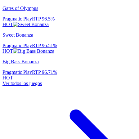
Gates of Olympus
Pragmatic Play
RTP
96.5
%
HOT
Sweet Bonanza
Pragmatic Play
RTP
96.51
%
HOT
Big Bass Bonanza
Pragmatic Play
RTP
96.71
%
HOT
Ver todos los juegos