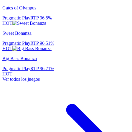
Gates of Olympus
Pragmatic Play
RTP
96.5
%
HOT
Sweet Bonanza
Pragmatic Play
RTP
96.51
%
HOT
Big Bass Bonanza
Pragmatic Play
RTP
96.71
%
HOT
Ver todos los juegos