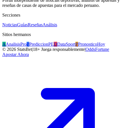
Portal independiente de noticias deportivas, análisis de apuestas y
reseñas de casas de apuestas para el mercado peruano.
Secciones
Noticias
Guías
Reseñas
Análisis
Sitios hermanos
A
AnalisisPro
P
PrediccionPE
D
DataSport
P
PronosticoHoy
©
2026
StatsBet
|
18+ Juega responsablemente
|
OddsFortune
Apostar Ahora