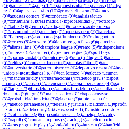
profesional
(
21
)
#
cuotas
(
17
)
#
apuestas deportivas
(
17
)
#
historial
(
16
)
#
apuestas
(
14
)
#
liga 1
(
12
)
#
apuestas nba
(
12
)
#
lakers
(
11
)
#
liga
mx
(
10
)
#
apuestas en vivo
(
10
)
#
primera división
(
9
)
#
santos
(
9
)
#
apuestas corners
(
9
)
#
pronóstico
(
9
)
#
análisis táctico
(
8
)
#
corinthians
(
8
)
#
real madrid
(
7
)
#
probabilidad
(
7
)
#
botafogo
(
7
)
#
bahia
(
7
)
#
gremio
(
7
)
#
la liga
(
7
)
#
pronósticos deportivos
(
7
)
#
casino online
(
7
)
#
ecuabet
(
7
)
#
apuestas perú
(
7
)
#
barcelona
(
6
)
#
flamengo
(
6
)
#
sao paulo
(
6
)
#
fluminense
(
6
)
#
rb bragantino
(
6
)
#
corners
(
6
)
#
cruzeiro
(
6
)
#
deportivo garcilaso
(
6
)
#
palmeiras
(
6
)
#
alianza lima
(
6
)
#
champions league
(
6
)
#
remo
(
5
)
#
independiente
(
5
)
#
mirassol
(
5
)
#
coritiba
(
5
)
#
premier league
(
5
)
#
sport boys
(
5
)
#
sporting cristal
(
5
)
#
monterrey
(
5
)
#
peru
(
5
)
#
tigres
(
5
)
#
arsenal
(
5
)
#
celtics
(
5
)
#
cuotas baloncesto
(
5
)
#
cuotas fútbol
(
5
)
#
adt
(
4
)
#
universitario
(
4
)
#
patron historico
(
4
)
#
deportivo riestra
(
4
)
#
boca
juniors
(
4
)
#
estudiantes l.p.
(
4
)
#
san lorenzo
(
4
)
#
atletico tucuman
(
4
)
#
manchester city
(
4
)
#
internacional
(
4
)
#
atletico grau
(
4
)
#
sport
huancayo
(
4
)
#
cusco
(
4
)
#
cienciano
(
4
)
#
copa libertadores
(
4
)
#
psg
(
4
)
#
tarjetas
(
3
)
#
brasileirao
(
3
)
#
cuotas brasileirao
(
3
)
#
estudiantes de
rio cuarto
(
3
)
#
tigre
(
3
)
#
analisis tactico
(
3
)
#
chapecoense-sc
(
3
)
#
probabilidad implícita
(
3
)
#
platense
(
3
)
#
union santa fe
(
3
)
#
atletico paranaense
(
3
)
#
defensa y justicia
(
3
)
#
aldosivi
(
3
)
#
patrón
histórico
(
3
)
#
atletico-mg
(
3
)
#
velez sarsfield
(
3
)
#
instituto cordoba
(
3
)
#
slot machine
(
3
)
#
copa sudamericana
(
3
)
#
melgar
(
3
)
#
voley
(
3
)
#
napoli
(
3
)
#
concachampions
(
3
)
#
racing
(
3
)
#
atletico nacional
(
3
)
#
slots pragmatic play
(
3
)
#
bodø/glimt
(
3
)
#
huracan
(
2
)
#
banfield