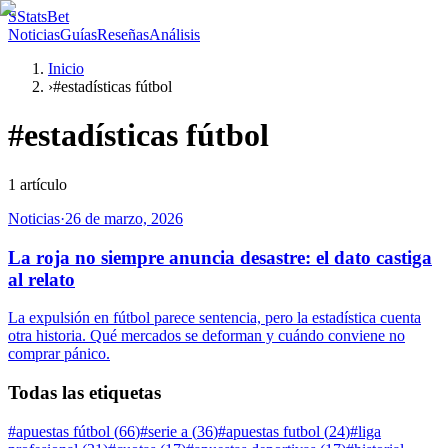
S
StatsBet
Noticias
Guías
Reseñas
Análisis
Inicio
›
#estadísticas fútbol
#
estadísticas fútbol
1
artículo
Noticias
·
26 de marzo, 2026
La roja no siempre anuncia desastre: el dato castiga
al relato
La expulsión en fútbol parece sentencia, pero la estadística cuenta
otra historia. Qué mercados se deforman y cuándo conviene no
comprar pánico.
Todas las etiquetas
#
apuestas fútbol
(
66
)
#
serie a
(
36
)
#
apuestas futbol
(
24
)
#
liga