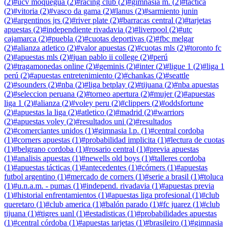
(
2
)
#
ucv moquegua
(
2
)
#
racing club
(
2
)
#
gimnasia m.
(
2
)
#
táctica
(
2
)
#
vitoria
(
2
)
#
vasco da gama
(
2
)
#
lanus
(
2
)
#
sarmiento junin
(
2
)
#
argentinos jrs
(
2
)
#
river plate
(
2
)
#
barracas central
(
2
)
#
tarjetas
apuestas
(
2
)
#
independiente rivadavia
(
2
)
#
liverpool
(
2
)
#
utc
cajamarca
(
2
)
#
puebla
(
2
)
#
cuotas deportivas
(
2
)
#
fbc melgar
(
2
)
#
alianza atletico
(
2
)
#
valor apuestas
(
2
)
#
cuotas mls
(
2
)
#
toronto fc
(
2
)
#
apuestas mls
(
2
)
#
juan pablo ii college
(
2
)
#
perú
(
2
)
#
tragamonedas online
(
2
)
#
geminis
(
2
)
#
inter
(
2
)
#
ligue 1
(
2
)
#
liga 1
perú
(
2
)
#
apuestas entretenimiento
(
2
)
#
chankas
(
2
)
#
seattle
(
2
)
#
sounders
(
2
)
#
nba
(
2
)
#
liga betplay
(
2
)
#
tijuana
(
2
)
#
nba apuestas
(
2
)
#
seleccion peruana
(
2
)
#
torneo apertura
(
2
)
#
mujer
(
2
)
#
apuestas
liga 1
(
2
)
#
alianza
(
2
)
#
voley peru
(
2
)
#
clippers
(
2
)
#
oddsfortune
(
2
)
#
apuestas la liga
(
2
)
#
atletico
(
2
)
#
madrid
(
2
)
#
warriors
(
2
)
#
apuestas voley
(
2
)
#
resultados uni
(
2
)
#
resultados
(
2
)
#
comerciantes unidos
(
1
)
#
gimnasia l.p.
(
1
)
#
central cordoba
(
1
)
#
corners apuestas
(
1
)
#
probabilidad implicita
(
1
)
#
lectura de cuotas
(
1
)
#
belgrano cordoba
(
1
)
#
rosario central
(
1
)
#
previa apuestas
(
1
)
#
analisis apuestas
(
1
)
#
newells old boys
(
1
)
#
talleres cordoba
(
1
)
#
apuestas tácticas
(
1
)
#
antecedentes
(
1
)
#
córners
(
1
)
#
apuestas
futbol argentino
(
1
)
#
mercado de corners
(
1
)
#
serie a brasil
(
1
)
#
toluca
(
1
)
#
u.n.a.m. - pumas
(
1
)
#
independ. rivadavia
(
1
)
#
apuestas previa
(
1
)
#
historial enfrentamientos
(
1
)
#
apuestas liga profesional
(
1
)
#
club
queretaro
(
1
)
#
club america
(
1
)
#
balón parado
(
1
)
#
fc juarez
(
1
)
#
club
tijuana
(
1
)
#
tigres uanl
(
1
)
#
estadisticas
(
1
)
#
probabilidades apuestas
(
1
)
#
central córdoba
(
1
)
#
apuestas tarjetas
(
1
)
#
brasileiro
(
1
)
#
gimnasia