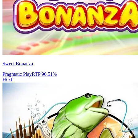
Sweet Bonanza
Pragmatic Play
RTP
96.51
%
HOT