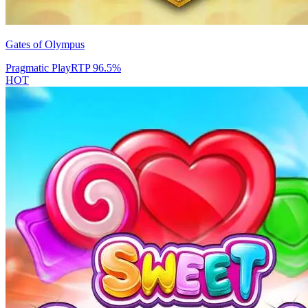
Gates of Olympus
Pragmatic Play
RTP
96.5
%
HOT