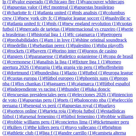
lp
(
1
)
#
valor esperado
(
1
)
#
chicago fire
(
1
)
#
vancouver whitecaps
(
1
)
#
apuestas valor
(
1
)
#
cf montreal
(
1
)
#
apuestas brasileirao
(
1
)
#
charlotte fc
(
1
)
#
atlanta united
(
1
)
#
mls analisis
(
1
)
#
columbus
crew
(
1
)
#
new york city fc
(
1
)
#
major league soccer
(
1
)
#
nashville sc
(
1
)
#
atlanta united fc
(
1
)
#
mls
(
1
)
#
new england revolution
(
1
)
#
cuotas
futbol
(
1
)
#
mercado de tarjetas
(
1
)
#
internacional vs cruzeiro
(
1
)
#
serie
a brasileirao
(
1
)
#
historial liga 1
(
1
)
#
fc cajamarca
(
1
)
#
petroperu
(
1
)
#
probabilidades
(
1
)
#
am i in love
(
1
)
#
shine original soundtrack
(
1
)
#
medellin
(
1
)
#
sebastian perez
(
1
)
#
palestino
(
1
)
#
nba playoffs
(
1
)
#
rockets
(
1
)
#
bayern
(
1
)
#
torino inter
(
1
)
#
juegos de casino
(
1
)
#
angers
(
1
)
#
paranaense
(
1
)
#
atletico goianiense
(
1
)
#
copa de brasil
(
1
)
#
cremonese
(
1
)
#
analisis la liga
(
1
)
#
fixture liga 1
(
1
)
#
torneo
apertura 2026
(
1
)
#
granja
(
1
)
#
la granja vip peru
(
1
)
#
hoffenheim
(
1
)
#
dortmund
(
1
)
#
bundesliga
(
1
)
#
lazio
(
1
)
#
futbol
(
1
)
#
europa league
(
1
)
#
cuotas europa
(
1
)
#
fútbol europeo
(
1
)
#
phoenix suns
(
1
)
#
props
nba
(
1
)
#
los chankas
(
1
)
#
jaguares
(
1
)
#
cajamarca
(
1
)
#
fútbol español
(
1
)
#
independiente vs racing
(
1
)
#
thunder
(
1
)
#
luka doncic
(
1
)
#
encuestas presidenciales peru
(
1
)
#
elecciones 2026
(
1
)
#
intencion
de voto
(
1
)
#
apuestas peru
(
1
)
#
nets
(
1
)
#
baloncesto nba
(
1
)
#
selección
peruana
(
1
)
#
senegal vs perú
(
1
)
#
apuestas royal
(
1
)
#
parlays
(
1
)
#
sorteos online
(
1
)
#
tarjeta roja
(
1
)
#
roja futbol
(
1
)
#
estadísticas
fútbol
(
1
)
#
arsenal femenino
(
1
)
#
fútbol femenino
(
1
)
#
robbie williams
(
1
)
#
robbie williams peru
(
1
)
#
conciertos lima
(
1
)
#
ticketmaster peru
(
1
)
#
killers
(
1
)
#
the killers peru
(
1
)
#
rayo vallecano
(
1
)
#
brighton
(
1
)
#
athletic club
(
1
)
#
liga f
(
1
)
#
andre carrillo
(
1
)
#
camiseta alterna