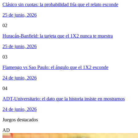
Clásico sin cuotas: la probabilidad fría que el relato esconde
25 de junio, 2026
02
Huracán-Banfield: la tarjeta que el 1X2 nunca te muestra
25 de junio, 2026
03
Flamengo vs Sao Paulo: el ángulo que el 1X2 esconde
24 de junio, 2026
04
ADT-Universitario: el dato que la historia insiste en mostrarnos
24 de junio, 2026
Juegos destacados
AD