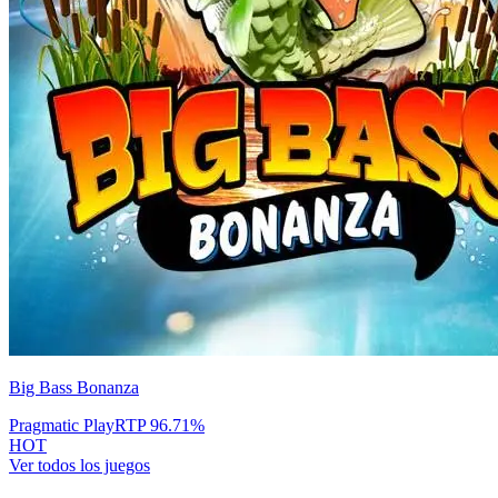
Big Bass Bonanza
Pragmatic Play
RTP
96.71
%
HOT
Ver todos los juegos