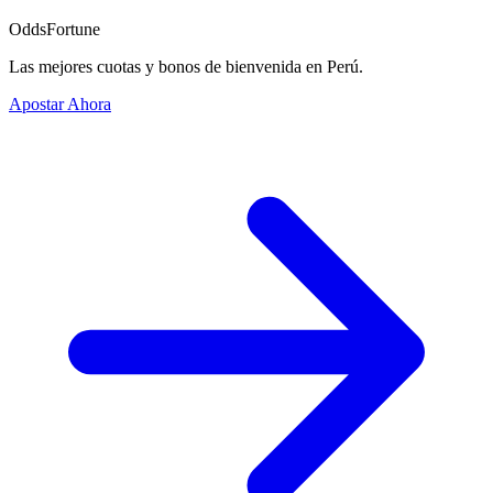
OddsFortune
Las mejores cuotas y bonos de bienvenida en Perú.
Apostar Ahora