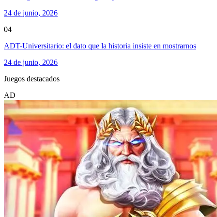
24 de junio, 2026
04
ADT-Universitario: el dato que la historia insiste en mostrarnos
24 de junio, 2026
Juegos destacados
AD