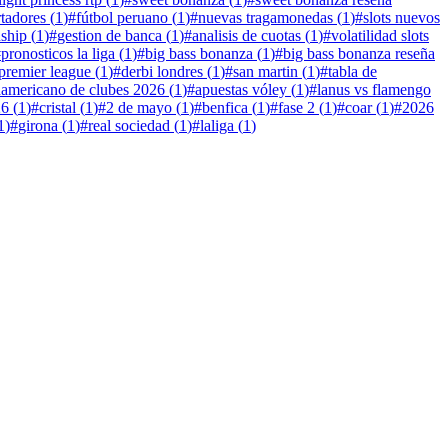
rtadores
(
1
)
#
fútbol peruano
(
1
)
#
nuevas tragamonedas
(
1
)
#
slots nuevos
ship
(
1
)
#
gestion de banca
(
1
)
#
analisis de cuotas
(
1
)
#
volatilidad slots
#
pronosticos la liga
(
1
)
#
big bass bonanza
(
1
)
#
big bass bonanza reseña
premier league
(
1
)
#
derbi londres
(
1
)
#
san martin
(
1
)
#
tabla de
americano de clubes 2026
(
1
)
#
apuestas vóley
(
1
)
#
lanus vs flamengo
26
(
1
)
#
cristal
(
1
)
#
2 de mayo
(
1
)
#
benfica
(
1
)
#
fase 2
(
1
)
#
coar
(
1
)
#
2026
1
)
#
girona
(
1
)
#
real sociedad
(
1
)
#
laliga
(
1
)