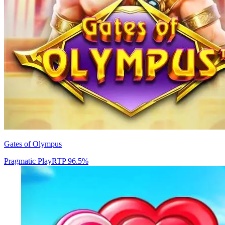
Gates of Olympus
Pragmatic Play
RTP
96.5
%