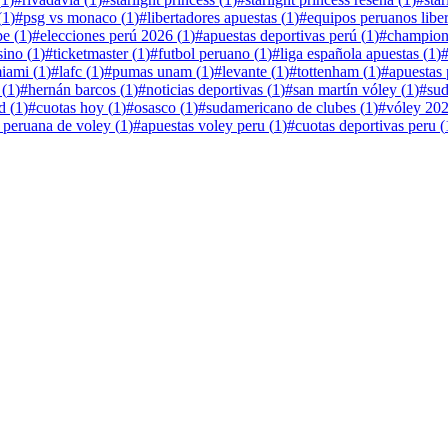
(
1
)
#
psg vs monaco
(
1
)
#
libertadores apuestas
(
1
)
#
equipos peruanos libe
pe
(
1
)
#
elecciones perú 2026
(
1
)
#
apuestas deportivas perú
(
1
)
#
champion
sino
(
1
)
#
ticketmaster
(
1
)
#
futbol peruano
(
1
)
#
liga española apuestas
(
1
)
miami
(
1
)
#
lafc
(
1
)
#
pumas unam
(
1
)
#
levante
(
1
)
#
tottenham
(
1
)
#
apuestas 
(
1
)
#
hernán barcos
(
1
)
#
noticias deportivas
(
1
)
#
san martín vóley
(
1
)
#
sud
d
(
1
)
#
cuotas hoy
(
1
)
#
osasco
(
1
)
#
sudamericano de clubes
(
1
)
#
vóley 20
a peruana de voley
(
1
)
#
apuestas voley peru
(
1
)
#
cuotas deportivas peru
(