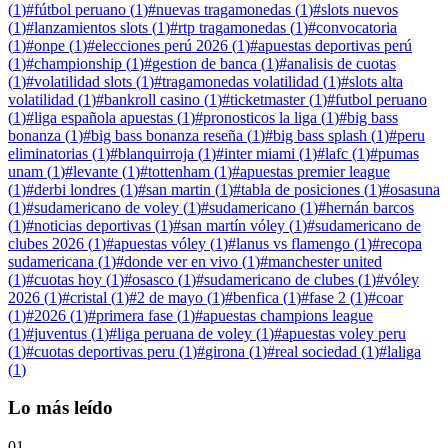
(
1
)
#
fútbol peruano
(
1
)
#
nuevas tragamonedas
(
1
)
#
slots nuevos
(
1
)
#
lanzamientos slots
(
1
)
#
rtp tragamonedas
(
1
)
#
convocatoria
(
1
)
#
onpe
(
1
)
#
elecciones perú 2026
(
1
)
#
apuestas deportivas perú
(
1
)
#
championship
(
1
)
#
gestion de banca
(
1
)
#
analisis de cuotas
(
1
)
#
volatilidad slots
(
1
)
#
tragamonedas volatilidad
(
1
)
#
slots alta
volatilidad
(
1
)
#
bankroll casino
(
1
)
#
ticketmaster
(
1
)
#
futbol peruano
(
1
)
#
liga española apuestas
(
1
)
#
pronosticos la liga
(
1
)
#
big bass
bonanza
(
1
)
#
big bass bonanza reseña
(
1
)
#
big bass splash
(
1
)
#
peru
eliminatorias
(
1
)
#
blanquirroja
(
1
)
#
inter miami
(
1
)
#
lafc
(
1
)
#
pumas
unam
(
1
)
#
levante
(
1
)
#
tottenham
(
1
)
#
apuestas premier league
(
1
)
#
derbi londres
(
1
)
#
san martin
(
1
)
#
tabla de posiciones
(
1
)
#
osasuna
(
1
)
#
sudamericano de voley
(
1
)
#
sudamericano
(
1
)
#
hernán barcos
(
1
)
#
noticias deportivas
(
1
)
#
san martín vóley
(
1
)
#
sudamericano de
clubes 2026
(
1
)
#
apuestas vóley
(
1
)
#
lanus vs flamengo
(
1
)
#
recopa
sudamericana
(
1
)
#
donde ver en vivo
(
1
)
#
manchester united
(
1
)
#
cuotas hoy
(
1
)
#
osasco
(
1
)
#
sudamericano de clubes
(
1
)
#
vóley
2026
(
1
)
#
cristal
(
1
)
#
2 de mayo
(
1
)
#
benfica
(
1
)
#
fase 2
(
1
)
#
coar
(
1
)
#
2026
(
1
)
#
primera fase
(
1
)
#
apuestas champions league
(
1
)
#
juventus
(
1
)
#
liga peruana de voley
(
1
)
#
apuestas voley peru
(
1
)
#
cuotas deportivas peru
(
1
)
#
girona
(
1
)
#
real sociedad
(
1
)
#
laliga
(
1
)
Lo más leído
01