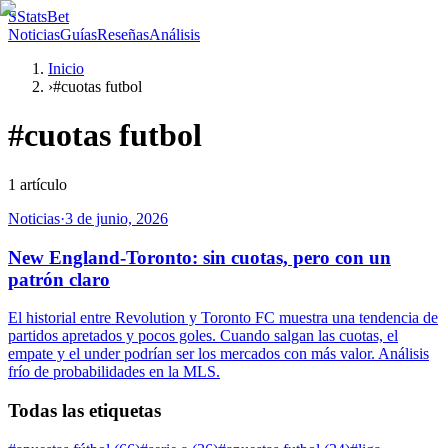
S
StatsBet
Noticias
Guías
Reseñas
Análisis
Inicio
›
#cuotas futbol
#
cuotas futbol
1
artículo
Noticias
·
3 de junio, 2026
New England-Toronto: sin cuotas, pero con un
patrón claro
El historial entre Revolution y Toronto FC muestra una tendencia de
partidos apretados y pocos goles. Cuando salgan las cuotas, el
empate y el under podrían ser los mercados con más valor. Análisis
frío de probabilidades en la MLS.
Todas las etiquetas