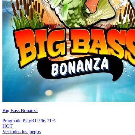
Big Bass Bonanza
Pragmatic Play
RTP
96.71
%
HOT
Ver todos los juegos