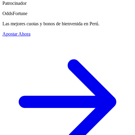
Patrocinador
OddsFortune
Las mejores cuotas y bonos de bienvenida en Perú.
Apostar Ahora