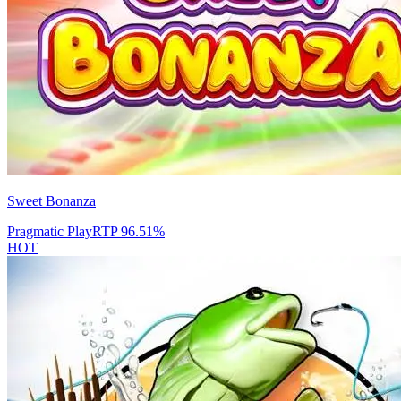
Sweet Bonanza
Pragmatic Play
RTP
96.51
%
HOT