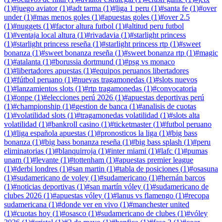
(
1
)
#
juego aviator
(
1
)
#
adt tarma
(
1
)
#
liga 1 peru
(
1
)
#
santa fe
(
1
)
#
over
under
(
1
)
#
mas menos goles
(
1
)
#
apuestas goles
(
1
)
#
over 2.5
(
1
)
#
nuggets
(
1
)
#
factor altura futbol
(
1
)
#
altitud peru futbol
(
1
)
#
ventaja local altura
(
1
)
#
rivadavia
(
1
)
#
starlight princess
(
1
)
#
starlight princess reseña
(
1
)
#
starlight princess rtp
(
1
)
#
sweet
bonanza
(
1
)
#
sweet bonanza reseña
(
1
)
#
sweet bonanza rtp
(
1
)
#
magic
(
1
)
#
atalanta
(
1
)
#
borussia dortmund
(
1
)
#
psg vs monaco
(
1
)
#
libertadores apuestas
(
1
)
#
equipos peruanos libertadores
(
1
)
#
fútbol peruano
(
1
)
#
nuevas tragamonedas
(
1
)
#
slots nuevos
(
1
)
#
lanzamientos slots
(
1
)
#
rtp tragamonedas
(
1
)
#
convocatoria
(
1
)
#
onpe
(
1
)
#
elecciones perú 2026
(
1
)
#
apuestas deportivas perú
(
1
)
#
championship
(
1
)
#
gestion de banca
(
1
)
#
analisis de cuotas
(
1
)
#
volatilidad slots
(
1
)
#
tragamonedas volatilidad
(
1
)
#
slots alta
volatilidad
(
1
)
#
bankroll casino
(
1
)
#
ticketmaster
(
1
)
#
futbol peruano
(
1
)
#
liga española apuestas
(
1
)
#
pronosticos la liga
(
1
)
#
big bass
bonanza
(
1
)
#
big bass bonanza reseña
(
1
)
#
big bass splash
(
1
)
#
peru
eliminatorias
(
1
)
#
blanquirroja
(
1
)
#
inter miami
(
1
)
#
lafc
(
1
)
#
pumas
unam
(
1
)
#
levante
(
1
)
#
tottenham
(
1
)
#
apuestas premier league
(
1
)
#
derbi londres
(
1
)
#
san martin
(
1
)
#
tabla de posiciones
(
1
)
#
osasuna
(
1
)
#
sudamericano de voley
(
1
)
#
sudamericano
(
1
)
#
hernán barcos
(
1
)
#
noticias deportivas
(
1
)
#
san martín vóley
(
1
)
#
sudamericano de
clubes 2026
(
1
)
#
apuestas vóley
(
1
)
#
lanus vs flamengo
(
1
)
#
recopa
sudamericana
(
1
)
#
donde ver en vivo
(
1
)
#
manchester united
(
1
)
#
cuotas hoy
(
1
)
#
osasco
(
1
)
#
sudamericano de clubes
(
1
)
#
vóley