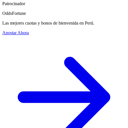
Patrocinador
OddsFortune
Las mejores cuotas y bonos de bienvenida en Perú.
Apostar Ahora