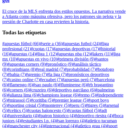
gol
El cruce de la MLS enfrenta dos estilos opuestos. La narrativa vende
a Atlanta como máquina ofensiva, pero los patrones sin pelota y la
presión de Charlotte en casa revierten la historia.
Todas las etiquetas
#
apuestas fútbol
(
66
)
#
serie a
(
36
)
#
apuestas futbol
(
24
)
#
liga
profesional
(
21
)
#
cuotas
(
17
)
#
apuestas deportivas
(
17
)
#
historial
(
16
)
#
apuestas
(
14
)
#
liga 1
(
12
)
#
apuestas nba
(
12
)
#
lakers
(
11
)
#
liga
mx
(
10
)
#
apuestas en vivo
(
10
)
#
primera división
(
9
)
#
santos
(
9
)
#
apuestas corners
(
9
)
#
pronóstico
(
9
)
#
análisis táctico
(
8
)
#
corinthians
(
8
)
#
real madrid
(
7
)
#
probabilidad
(
7
)
#
botafogo
(
7
)
#
bahia
(
7
)
#
gremio
(
7
)
#
la liga
(
7
)
#
pronósticos deportivos
(
7
)
#
casino online
(
7
)
#
ecuabet
(
7
)
#
apuestas perú
(
7
)
#
barcelona
(
6
)
#
flamengo
(
6
)
#
sao paulo
(
6
)
#
fluminense
(
6
)
#
rb bragantino
(
6
)
#
corners
(
6
)
#
cruzeiro
(
6
)
#
deportivo garcilaso
(
6
)
#
palmeiras
(
6
)
#
alianza lima
(
6
)
#
champions league
(
6
)
#
remo
(
5
)
#
independiente
(
5
)
#
mirassol
(
5
)
#
coritiba
(
5
)
#
premier league
(
5
)
#
sport boys
(
5
)
#
sporting cristal
(
5
)
#
monterrey
(
5
)
#
peru
(
5
)
#
tigres
(
5
)
#
arsenal
(
5
)
#
celtics
(
5
)
#
cuotas baloncesto
(
5
)
#
cuotas fútbol
(
5
)
#
adt
(
4
)
#
universitario
(
4
)
#
patron historico
(
4
)
#
deportivo riestra
(
4
)
#
boca
juniors
(
4
)
#
estudiantes l.p.
(
4
)
#
san lorenzo
(
4
)
#
atletico tucuman
(
4
)
#
manchester city
(
4
)
#
internacional
(
4
)
#
atletico grau
(
4
)
#
sport