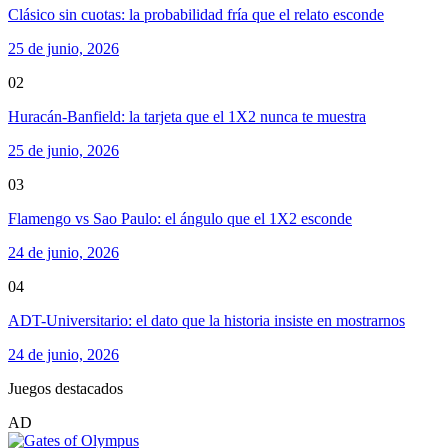
Clásico sin cuotas: la probabilidad fría que el relato esconde
25 de junio, 2026
02
Huracán-Banfield: la tarjeta que el 1X2 nunca te muestra
25 de junio, 2026
03
Flamengo vs Sao Paulo: el ángulo que el 1X2 esconde
24 de junio, 2026
04
ADT-Universitario: el dato que la historia insiste en mostrarnos
24 de junio, 2026
Juegos destacados
AD