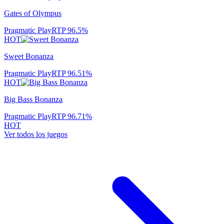
Gates of Olympus
Pragmatic Play
RTP
96.5
%
HOT
Sweet Bonanza
Pragmatic Play
RTP
96.51
%
HOT
Big Bass Bonanza
Pragmatic Play
RTP
96.71
%
HOT
Ver todos los juegos