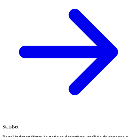
StatsBet