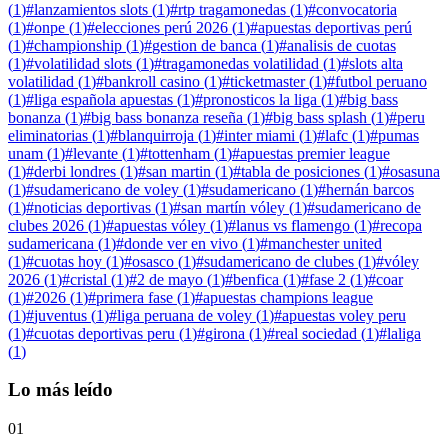
(
1
)
#
lanzamientos slots
(
1
)
#
rtp tragamonedas
(
1
)
#
convocatoria
(
1
)
#
onpe
(
1
)
#
elecciones perú 2026
(
1
)
#
apuestas deportivas perú
(
1
)
#
championship
(
1
)
#
gestion de banca
(
1
)
#
analisis de cuotas
(
1
)
#
volatilidad slots
(
1
)
#
tragamonedas volatilidad
(
1
)
#
slots alta
volatilidad
(
1
)
#
bankroll casino
(
1
)
#
ticketmaster
(
1
)
#
futbol peruano
(
1
)
#
liga española apuestas
(
1
)
#
pronosticos la liga
(
1
)
#
big bass
bonanza
(
1
)
#
big bass bonanza reseña
(
1
)
#
big bass splash
(
1
)
#
peru
eliminatorias
(
1
)
#
blanquirroja
(
1
)
#
inter miami
(
1
)
#
lafc
(
1
)
#
pumas
unam
(
1
)
#
levante
(
1
)
#
tottenham
(
1
)
#
apuestas premier league
(
1
)
#
derbi londres
(
1
)
#
san martin
(
1
)
#
tabla de posiciones
(
1
)
#
osasuna
(
1
)
#
sudamericano de voley
(
1
)
#
sudamericano
(
1
)
#
hernán barcos
(
1
)
#
noticias deportivas
(
1
)
#
san martín vóley
(
1
)
#
sudamericano de
clubes 2026
(
1
)
#
apuestas vóley
(
1
)
#
lanus vs flamengo
(
1
)
#
recopa
sudamericana
(
1
)
#
donde ver en vivo
(
1
)
#
manchester united
(
1
)
#
cuotas hoy
(
1
)
#
osasco
(
1
)
#
sudamericano de clubes
(
1
)
#
vóley
2026
(
1
)
#
cristal
(
1
)
#
2 de mayo
(
1
)
#
benfica
(
1
)
#
fase 2
(
1
)
#
coar
(
1
)
#
2026
(
1
)
#
primera fase
(
1
)
#
apuestas champions league
(
1
)
#
juventus
(
1
)
#
liga peruana de voley
(
1
)
#
apuestas voley peru
(
1
)
#
cuotas deportivas peru
(
1
)
#
girona
(
1
)
#
real sociedad
(
1
)
#
laliga
(
1
)
Lo más leído
01