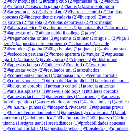
(
2
)
#
ucv moquegua
(
2
)
#
racing club
(
2
)
#
gimnasia m.
(
2
)
#
táctica
(
2
)
#
vitoria
(
2
)
#
vasco da gama
(
2
)
#
lanus
(
2
)
#
sarmiento junin
(
2
)
#
argentinos jrs
(
2
)
#
river plate
(
2
)
#
barracas central
(
2
)
#
tarjetas
apuestas
(
2
)
#
independiente rivadavia
(
2
)
#
liverpool
(
2
)
#
utc
cajamarca
(
2
)
#
puebla
(
2
)
#
cuotas deportivas
(
2
)
#
fbc melgar
(
2
)
#
alianza atletico
(
2
)
#
valor apuestas
(
2
)
#
cuotas mls
(
2
)
#
toronto fc
(
2
)
#
apuestas mls
(
2
)
#
juan pablo ii college
(
2
)
#
perú
(
2
)
#
tragamonedas online
(
2
)
#
geminis
(
2
)
#
inter
(
2
)
#
ligue 1
(
2
)
#
liga 1
perú
(
2
)
#
apuestas entretenimiento
(
2
)
#
chankas
(
2
)
#
seattle
(
2
)
#
sounders
(
2
)
#
nba
(
2
)
#
liga betplay
(
2
)
#
tijuana
(
2
)
#
nba apuestas
(
2
)
#
seleccion peruana
(
2
)
#
torneo apertura
(
2
)
#
mujer
(
2
)
#
apuestas
liga 1
(
2
)
#
alianza
(
2
)
#
voley peru
(
2
)
#
clippers
(
2
)
#
oddsfortune
(
2
)
#
apuestas la liga
(
2
)
#
atletico
(
2
)
#
madrid
(
2
)
#
warriors
(
2
)
#
apuestas voley
(
2
)
#
resultados uni
(
2
)
#
resultados
(
2
)
#
comerciantes unidos
(
1
)
#
gimnasia l.p.
(
1
)
#
central cordoba
(
1
)
#
corners apuestas
(
1
)
#
probabilidad implicita
(
1
)
#
lectura de cuotas
(
1
)
#
belgrano cordoba
(
1
)
#
rosario central
(
1
)
#
previa apuestas
(
1
)
#
analisis apuestas
(
1
)
#
newells old boys
(
1
)
#
talleres cordoba
(
1
)
#
apuestas tácticas
(
1
)
#
antecedentes
(
1
)
#
córners
(
1
)
#
apuestas
futbol argentino
(
1
)
#
mercado de corners
(
1
)
#
serie a brasil
(
1
)
#
toluca
(
1
)
#
u.n.a.m. - pumas
(
1
)
#
independ. rivadavia
(
1
)
#
apuestas previa
(
1
)
#
historial enfrentamientos
(
1
)
#
apuestas liga profesional
(
1
)
#
club
queretaro
(
1
)
#
club america
(
1
)
#
balón parado
(
1
)
#
fc juarez
(
1
)
#
club
tijuana
(
1
)
#
tigres uanl
(
1
)
#
estadisticas
(
1
)
#
probabilidades apuestas
(
1
)
#
central córdoba
(
1
)
#
apuestas tarjetas
(
1
)
#
brasileiro
(
1
)
#
gimnasia