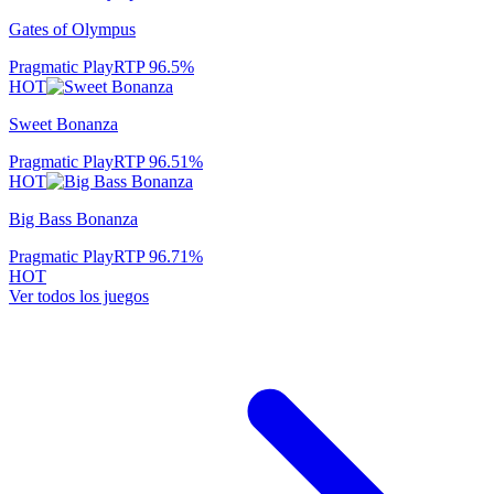
Gates of Olympus
Pragmatic Play
RTP
96.5
%
HOT
Sweet Bonanza
Pragmatic Play
RTP
96.51
%
HOT
Big Bass Bonanza
Pragmatic Play
RTP
96.71
%
HOT
Ver todos los juegos