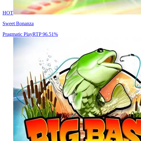
HOT
Sweet Bonanza
Pragmatic Play
RTP
96.51
%