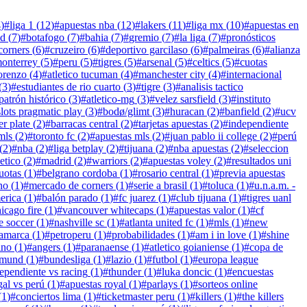
4
)
#
liga 1
(
12
)
#
apuestas nba
(
12
)
#
lakers
(
11
)
#
liga mx
(
10
)
#
apuestas en
ad
(
7
)
#
botafogo
(
7
)
#
bahia
(
7
)
#
gremio
(
7
)
#
la liga
(
7
)
#
pronósticos
corners
(
6
)
#
cruzeiro
(
6
)
#
deportivo garcilaso
(
6
)
#
palmeiras
(
6
)
#
alianza
onterrey
(
5
)
#
peru
(
5
)
#
tigres
(
5
)
#
arsenal
(
5
)
#
celtics
(
5
)
#
cuotas
orenzo
(
4
)
#
atletico tucuman
(
4
)
#
manchester city
(
4
)
#
internacional
(
3
)
#
estudiantes de rio cuarto
(
3
)
#
tigre
(
3
)
#
analisis tactico
patrón histórico
(
3
)
#
atletico-mg
(
3
)
#
velez sarsfield
(
3
)
#
instituto
slots pragmatic play
(
3
)
#
bodø/glimt
(
3
)
#
huracan
(
2
)
#
banfield
(
2
)
#
ucv
er plate
(
2
)
#
barracas central
(
2
)
#
tarjetas apuestas
(
2
)
#
independiente
mls
(
2
)
#
toronto fc
(
2
)
#
apuestas mls
(
2
)
#
juan pablo ii college
(
2
)
#
perú
(
2
)
#
nba
(
2
)
#
liga betplay
(
2
)
#
tijuana
(
2
)
#
nba apuestas
(
2
)
#
seleccion
letico
(
2
)
#
madrid
(
2
)
#
warriors
(
2
)
#
apuestas voley
(
2
)
#
resultados uni
cuotas
(
1
)
#
belgrano cordoba
(
1
)
#
rosario central
(
1
)
#
previa apuestas
no
(
1
)
#
mercado de corners
(
1
)
#
serie a brasil
(
1
)
#
toluca
(
1
)
#
u.n.a.m. -
erica
(
1
)
#
balón parado
(
1
)
#
fc juarez
(
1
)
#
club tijuana
(
1
)
#
tigres uanl
icago fire
(
1
)
#
vancouver whitecaps
(
1
)
#
apuestas valor
(
1
)
#
cf
e soccer
(
1
)
#
nashville sc
(
1
)
#
atlanta united fc
(
1
)
#
mls
(
1
)
#
new
jamarca
(
1
)
#
petroperu
(
1
)
#
probabilidades
(
1
)
#
am i in love
(
1
)
#
shine
ino
(
1
)
#
angers
(
1
)
#
paranaense
(
1
)
#
atletico goianiense
(
1
)
#
copa de
tmund
(
1
)
#
bundesliga
(
1
)
#
lazio
(
1
)
#
futbol
(
1
)
#
europa league
ependiente vs racing
(
1
)
#
thunder
(
1
)
#
luka doncic
(
1
)
#
encuestas
gal vs perú
(
1
)
#
apuestas royal
(
1
)
#
parlays
(
1
)
#
sorteos online
(
1
)
#
conciertos lima
(
1
)
#
ticketmaster peru
(
1
)
#
killers
(
1
)
#
the killers