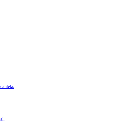
 cautela.
al.