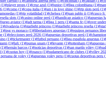
ndre carrillo
(
1
)
#
camiseta alterna peru
(
1
)
#
cincinnati
(
1
)
#
cagliari
(
1
)
#
co
(
1
)
#
player props
(
1
)
#
cruz azul
(
1
)
#
junior
(
1
)
#
liga colombiana
(
1
)
#
man
26
(
1
)
#
como
(
1
)
#
copa italia
(
1
)
#
am i in love shine
(
1
)
#
rtp slots perú
(
1
)
gamonedas
(
1
)
#
rtp volatilidad
(
1
)
#
chelsea
(
1
)
#
juan pablo ii
(
1
)
#
cusco fc
reseña slots
(
1
)
#
casino online perú
(
1
)
#
handicap asiatico
(
1
)
#
apuestas 
#
juego aviator
(
1
)
#
adt tarma
(
1
)
#
liga 1 peru
(
1
)
#
santa fe
(
1
)
#
over under
(
1
)
#
rivadavia
(
1
)
#
starlight princess
(
1
)
#
starlight princess reseña
(
1
)
#
star
(
1
)
#
psg vs monaco
(
1
)
#
libertadores apuestas
(
1
)
#
equipos peruanos libe
pe
(
1
)
#
elecciones perú 2026
(
1
)
#
apuestas deportivas perú
(
1
)
#
champion
sino
(
1
)
#
ticketmaster
(
1
)
#
futbol peruano
(
1
)
#
liga española apuestas
(
1
)
miami
(
1
)
#
lafc
(
1
)
#
pumas unam
(
1
)
#
levante
(
1
)
#
tottenham
(
1
)
#
apuestas 
(
1
)
#
hernán barcos
(
1
)
#
noticias deportivas
(
1
)
#
san martín vóley
(
1
)
#
sud
d
(
1
)
#
cuotas hoy
(
1
)
#
osasco
(
1
)
#
sudamericano de clubes
(
1
)
#
vóley 20
a peruana de voley
(
1
)
#
apuestas voley peru
(
1
)
#
cuotas deportivas peru
(