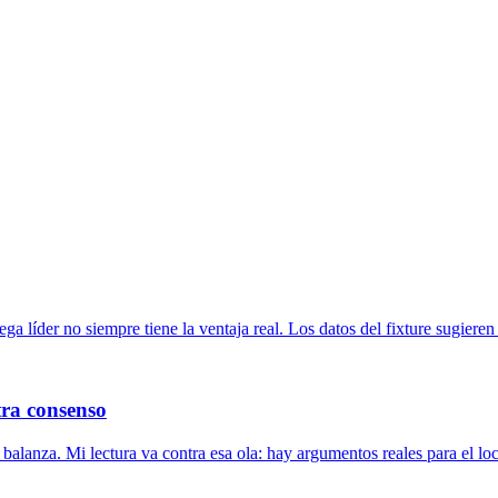
ga líder no siempre tiene la ventaja real. Los datos del fixture sugieren
tra consenso
balanza. Mi lectura va contra esa ola: hay argumentos reales para el loc