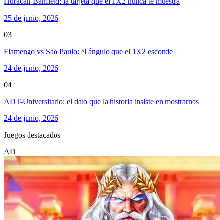
Huracán-Banfield: la tarjeta que el 1X2 nunca te muestra
25 de junio, 2026
03
Flamengo vs Sao Paulo: el ángulo que el 1X2 esconde
24 de junio, 2026
04
ADT-Universitario: el dato que la historia insiste en mostrarnos
24 de junio, 2026
Juegos destacados
AD