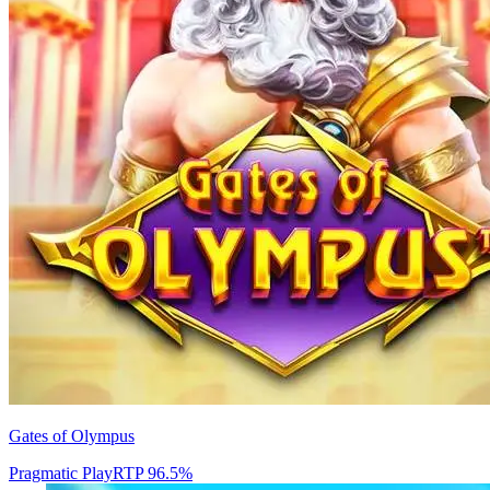
Gates of Olympus
Pragmatic Play
RTP
96.5
%