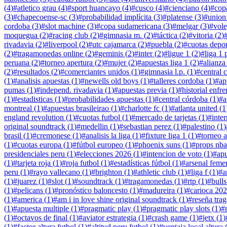
(
4
)
#
atletico grau
(
4
)
#
sport huancayo
(
4
)
#
cusco
(
4
)
#
cienciano
(
4
)
#
cop
(
3
)
#
chapecoense-sc
(
3
)
#
probabilidad implícita
(
3
)
#
platense
(
3
)
#
union 
cordoba
(
3
)
#
slot machine
(
3
)
#
copa sudamericana
(
3
)
#
melgar
(
3
)
#
vol
moquegua
(
2
)
#
racing club
(
2
)
#
gimnasia m.
(
2
)
#
táctica
(
2
)
#
vitoria
(
2
)
rivadavia
(
2
)
#
liverpool
(
2
)
#
utc cajamarca
(
2
)
#
puebla
(
2
)
#
cuotas depor
(
2
)
#
tragamonedas online
(
2
)
#
geminis
(
2
)
#
inter
(
2
)
#
ligue 1
(
2
)
#
liga 1 
peruana
(
2
)
#
torneo apertura
(
2
)
#
mujer
(
2
)
#
apuestas liga 1
(
2
)
#
alianza
(
2
)
#
resultados
(
2
)
#
comerciantes unidos
(
1
)
#
gimnasia l.p.
(
1
)
#
central 
(
1
)
#
analisis apuestas
(
1
)
#
newells old boys
(
1
)
#
talleres cordoba
(
1
)
#
ap
pumas
(
1
)
#
independ. rivadavia
(
1
)
#
apuestas previa
(
1
)
#
historial enfr
(
1
)
#
estadisticas
(
1
)
#
probabilidades apuestas
(
1
)
#
central córdoba
(
1
)
#
a
montreal
(
1
)
#
apuestas brasileirao
(
1
)
#
charlotte fc
(
1
)
#
atlanta united
(
1
england revolution
(
1
)
#
cuotas futbol
(
1
)
#
mercado de tarjetas
(
1
)
#
inte
original soundtrack
(
1
)
#
medellin
(
1
)
#
sebastian perez
(
1
)
#
palestino
(
1
)
brasil
(
1
)
#
cremonese
(
1
)
#
analisis la liga
(
1
)
#
fixture liga 1
(
1
)
#
torneo 
(
1
)
#
cuotas europa
(
1
)
#
fútbol europeo
(
1
)
#
phoenix suns
(
1
)
#
props nba
presidenciales peru
(
1
)
#
elecciones 2026
(
1
)
#
intencion de voto
(
1
)
#
apu
(
1
)
#
tarjeta roja
(
1
)
#
roja futbol
(
1
)
#
estadísticas fútbol
(
1
)
#
arsenal feme
peru
(
1
)
#
rayo vallecano
(
1
)
#
brighton
(
1
)
#
athletic club
(
1
)
#
liga f
(
1
)
#
a
(
1
)
#
juarez
(
1
)
#
slot
(
1
)
#
soundtrack
(
1
)
#
tragamonedas
(
1
)
#
rtp
(
1
)
#
bulls
(
1
)
#
pelicans
(
1
)
#
pronóstico baloncesto
(
1
)
#
madureira
(
1
)
#
carioca 20
(
1
)
#
america
(
1
)
#
am i in love shine original soundtrack
(
1
)
#
reseña tra
(
1
)
#
apuesta multiple
(
1
)
#
pragmatic play
(
1
)
#
pragmatic play slots
(
1
)
#
(
1
)
#
octavos de final
(
1
)
#
aviator estrategia
(
1
)
#
crash game
(
1
)
#
jetx
(
1
)
(
1
)
#
factor altura futbol
(
1
)
#
altitud peru futbol
(
1
)
#
ventaja local altura