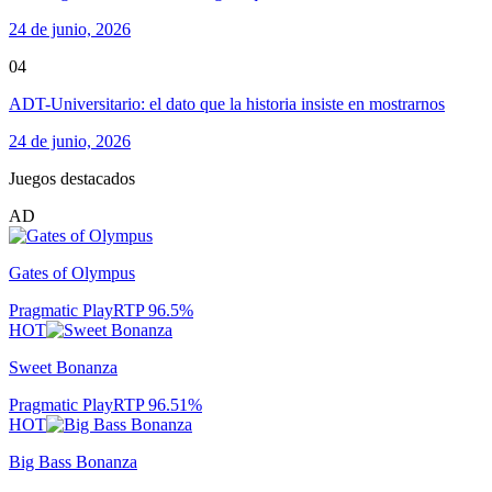
24 de junio, 2026
04
ADT-Universitario: el dato que la historia insiste en mostrarnos
24 de junio, 2026
Juegos destacados
AD
Gates of Olympus
Pragmatic Play
RTP
96.5
%
HOT
Sweet Bonanza
Pragmatic Play
RTP
96.51
%
HOT
Big Bass Bonanza