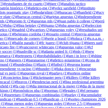
(
3
)
#
estudiantes de rio cuarto
(
3
)
#
tigre
(
3
)
#
analisis tactico
patrón histórico
(
3
)
#
atletico-mg
(
3
)
#
velez sarsfield
(
3
)
#
instituto
slots pragmatic play
(
3
)
#
bodø/glimt
(
3
)
#
huracan
(
2
)
#
banfield
(
2
)
#
ucv
er plate
(
2
)
#
barracas central
(
2
)
#
tarjetas apuestas
(
2
)
#
independiente
mls
(
2
)
#
toronto fc
(
2
)
#
apuestas mls
(
2
)
#
juan pablo ii college
(
2
)
#
perú
(
2
)
#
nba
(
2
)
#
liga betplay
(
2
)
#
tijuana
(
2
)
#
nba apuestas
(
2
)
#
seleccion
letico
(
2
)
#
madrid
(
2
)
#
warriors
(
2
)
#
apuestas voley
(
2
)
#
resultados uni
cuotas
(
1
)
#
belgrano cordoba
(
1
)
#
rosario central
(
1
)
#
previa apuestas
no
(
1
)
#
mercado de corners
(
1
)
#
serie a brasil
(
1
)
#
toluca
(
1
)
#
u.n.a.m. -
erica
(
1
)
#
balón parado
(
1
)
#
fc juarez
(
1
)
#
club tijuana
(
1
)
#
tigres uanl
icago fire
(
1
)
#
vancouver whitecaps
(
1
)
#
apuestas valor
(
1
)
#
cf
e soccer
(
1
)
#
nashville sc
(
1
)
#
atlanta united fc
(
1
)
#
mls
(
1
)
#
new
jamarca
(
1
)
#
petroperu
(
1
)
#
probabilidades
(
1
)
#
am i in love
(
1
)
#
shine
ino
(
1
)
#
angers
(
1
)
#
paranaense
(
1
)
#
atletico goianiense
(
1
)
#
copa de
tmund
(
1
)
#
bundesliga
(
1
)
#
lazio
(
1
)
#
futbol
(
1
)
#
europa league
ependiente vs racing
(
1
)
#
thunder
(
1
)
#
luka doncic
(
1
)
#
encuestas
gal vs perú
(
1
)
#
apuestas royal
(
1
)
#
parlays
(
1
)
#
sorteos online
(
1
)
#
conciertos lima
(
1
)
#
ticketmaster peru
(
1
)
#
killers
(
1
)
#
the killers
ncacaf
(
1
)
#
bravos
(
1
)
#
tendencias perú
(
1
)
#
liga profesional argentina
sfield
(
1
)
#
fa cup
(
1
)
#
dia internacional de la mujer
(
1
)
#
dia de la mujer
#
kings
(
1
)
#
pronósticos nba
(
1
)
#
normas
(
1
)
#
legales
(
1
)
#
el peruano
(
1
)
#
queretaro
(
1
)
#
apuestas combinadas
(
1
)
#
parlay
(
1
)
#
acumulador
handicap
(
1
)
#
handicap 0.5
(
1
)
#
handicap -1
(
1
)
#
sorteo champions 2026
(
1
)
#
mas menos goles
(
1
)
#
apuestas goles
(
1
)
#
over 2.5
(
1
)
#
nuggets
light princess rtp
(
1
)
#
sweet bonanza
(
1
)
#
sweet bonanza reseña