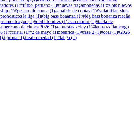
rtadores
(
1
)
#
fútbol peruano
(
1
)
#
nuevas tragamonedas
(
1
)
#
slots nuevos
ship
(
1
)
#
gestion de banca
(
1
)
#
analisis de cuotas
(
1
)
#
volatilidad slots
#
pronosticos la liga
(
1
)
#
big bass bonanza
(
1
)
#
big bass bonanza reseña
premier league
(
1
)
#
derbi londres
(
1
)
#
san martin
(
1
)
#
tabla de
americano de clubes 2026
(
1
)
#
apuestas vóley
(
1
)
#
lanus vs flamengo
26
(
1
)
#
cristal
(
1
)
#
2 de mayo
(
1
)
#
benfica
(
1
)
#
fase 2
(
1
)
#
coar
(
1
)
#
2026
1
)
#
girona
(
1
)
#
real sociedad
(
1
)
#
laliga
(
1
)