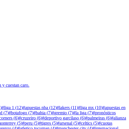
n y cuestan caro.
4
)
#
liga 1
(
12
)
#
apuestas nba
(
12
)
#
lakers
(
11
)
#
liga mx
(
10
)
#
apuestas en
ad
(
7
)
#
botafogo
(
7
)
#
bahia
(
7
)
#
gremio
(
7
)
#
la liga
(
7
)
#
pronósticos
corners
(
6
)
#
cruzeiro
(
6
)
#
deportivo garcilaso
(
6
)
#
palmeiras
(
6
)
#
alianza
onterrey
(
5
)
#
peru
(
5
)
#
tigres
(
5
)
#
arsenal
(
5
)
#
celtics
(
5
)
#
cuotas
orenzo
(
4
)
#
atletico tucuman
(
4
)
#
manchester city
(
4
)
#
internacional