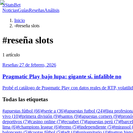
S
StatsBet
Noticias
Guías
Reseñas
Análisis
Inicio
›
#reseña slots
#
reseña slots
1
artículo
Reseñas
·
27 de febrero, 2026
Pragmatic Play bajo lupa: gigante sí, infalible no
Probé el catálogo de Pragmatic Play con datos reales de RTP, volatili
Todas las etiquetas
#
apuestas fútbol
(
66
)
#
serie a
(
36
)
#
apuestas futbol
(
24
)
#
liga profesion
vivo
(
10
)
#
primera división
(
9
)
#
santos
(
9
)
#
apuestas corners
(
9
)
#
pronós
deportivos
(
7
)
#
casino online
(
7
)
#
ecuabet
(
7
)
#
apuestas perú
(
7
)
#
barce
lima
(
6
)
#
champions league
(
6
)
#
remo
(
5
)
#
independiente
(
5
)
#
mirassol
baloncesto
(
5
)
#
cuotas fútbol
(
5
)
#
adt
(
4
)
#
universitario
(
4
)
#
patron histo