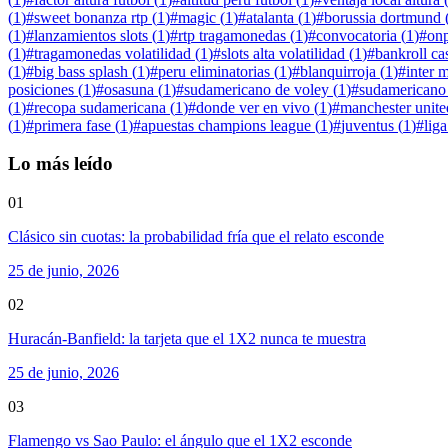
(
1
)
#
sweet bonanza rtp
(
1
)
#
magic
(
1
)
#
atalanta
(
1
)
#
borussia dortmund
(
1
)
#
lanzamientos slots
(
1
)
#
rtp tragamonedas
(
1
)
#
convocatoria
(
1
)
#
on
(
1
)
#
tragamonedas volatilidad
(
1
)
#
slots alta volatilidad
(
1
)
#
bankroll ca
(
1
)
#
big bass splash
(
1
)
#
peru eliminatorias
(
1
)
#
blanquirroja
(
1
)
#
inter 
posiciones
(
1
)
#
osasuna
(
1
)
#
sudamericano de voley
(
1
)
#
sudamericano
(
1
)
#
recopa sudamericana
(
1
)
#
donde ver en vivo
(
1
)
#
manchester unite
(
1
)
#
primera fase
(
1
)
#
apuestas champions league
(
1
)
#
juventus
(
1
)
#
lig
Lo más leído
01
Clásico sin cuotas: la probabilidad fría que el relato esconde
25 de junio, 2026
02
Huracán-Banfield: la tarjeta que el 1X2 nunca te muestra
25 de junio, 2026
03
Flamengo vs Sao Paulo: el ángulo que el 1X2 esconde