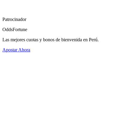
Patrocinador
OddsFortune
Las mejores cuotas y bonos de bienvenida en Perú.
Apostar Ahora