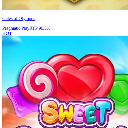
Gates of Olympus
Pragmatic Play
RTP
96.5
%
HOT