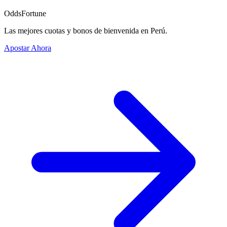
OddsFortune
Las mejores cuotas y bonos de bienvenida en Perú.
Apostar Ahora