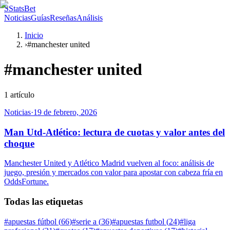
S
StatsBet
Noticias
Guías
Reseñas
Análisis
Inicio
›
#manchester united
#
manchester united
1
artículo
Noticias
·
19 de febrero, 2026
Man Utd-Atlético: lectura de cuotas y valor antes del
choque
Manchester United y Atlético Madrid vuelven al foco: análisis de
juego, presión y mercados con valor para apostar con cabeza fría en
OddsFortune.
Todas las etiquetas
#
apuestas fútbol
(
66
)
#
serie a
(
36
)
#
apuestas futbol
(
24
)
#
liga