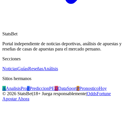
StatsBet
Portal independiente de noticias deportivas, análisis de apuestas y
reseñas de casas de apuestas para el mercado peruano.
Secciones
Noticias
Guías
Reseñas
Análisis
Sitios hermanos
A
AnalisisPro
P
PrediccionPE
D
DataSport
P
PronosticoHoy
©
2026
StatsBet
|
18+ Juega responsablemente
|
OddsFortune
Apostar Ahora