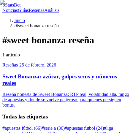
S
StatsBet
Noticias
Guías
Reseñas
Análisis
Inicio
›
#sweet bonanza reseña
#
sweet bonanza reseña
1
artículo
Reseñas
·
25 de febrero, 2026
Sweet Bonanza: azúcar, golpes secos y números
reales
Reseña honesta de Sweet Bonanza: RTP real, volatilidad alta, rango
de apuestas y dónde se vuelve peligroso para quienes persiguen
bonus.
Todas las etiquetas
#
apuestas fútbol
(
66
)
#
serie a
(
36
)
#
apuestas futbol
(
24
)
#
liga