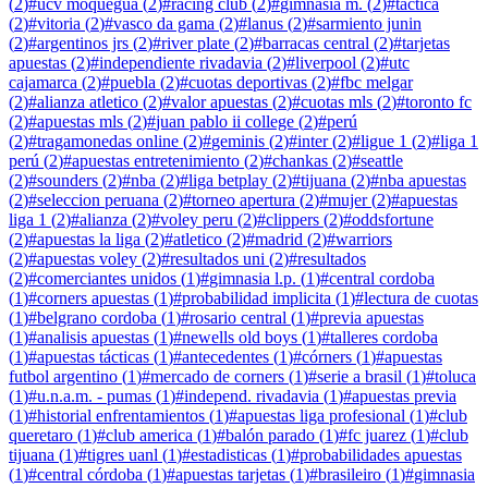
(
2
)
#
ucv moquegua
(
2
)
#
racing club
(
2
)
#
gimnasia m.
(
2
)
#
táctica
(
2
)
#
vitoria
(
2
)
#
vasco da gama
(
2
)
#
lanus
(
2
)
#
sarmiento junin
(
2
)
#
argentinos jrs
(
2
)
#
river plate
(
2
)
#
barracas central
(
2
)
#
tarjetas
apuestas
(
2
)
#
independiente rivadavia
(
2
)
#
liverpool
(
2
)
#
utc
cajamarca
(
2
)
#
puebla
(
2
)
#
cuotas deportivas
(
2
)
#
fbc melgar
(
2
)
#
alianza atletico
(
2
)
#
valor apuestas
(
2
)
#
cuotas mls
(
2
)
#
toronto fc
(
2
)
#
apuestas mls
(
2
)
#
juan pablo ii college
(
2
)
#
perú
(
2
)
#
tragamonedas online
(
2
)
#
geminis
(
2
)
#
inter
(
2
)
#
ligue 1
(
2
)
#
liga 1
perú
(
2
)
#
apuestas entretenimiento
(
2
)
#
chankas
(
2
)
#
seattle
(
2
)
#
sounders
(
2
)
#
nba
(
2
)
#
liga betplay
(
2
)
#
tijuana
(
2
)
#
nba apuestas
(
2
)
#
seleccion peruana
(
2
)
#
torneo apertura
(
2
)
#
mujer
(
2
)
#
apuestas
liga 1
(
2
)
#
alianza
(
2
)
#
voley peru
(
2
)
#
clippers
(
2
)
#
oddsfortune
(
2
)
#
apuestas la liga
(
2
)
#
atletico
(
2
)
#
madrid
(
2
)
#
warriors
(
2
)
#
apuestas voley
(
2
)
#
resultados uni
(
2
)
#
resultados
(
2
)
#
comerciantes unidos
(
1
)
#
gimnasia l.p.
(
1
)
#
central cordoba
(
1
)
#
corners apuestas
(
1
)
#
probabilidad implicita
(
1
)
#
lectura de cuotas
(
1
)
#
belgrano cordoba
(
1
)
#
rosario central
(
1
)
#
previa apuestas
(
1
)
#
analisis apuestas
(
1
)
#
newells old boys
(
1
)
#
talleres cordoba
(
1
)
#
apuestas tácticas
(
1
)
#
antecedentes
(
1
)
#
córners
(
1
)
#
apuestas
futbol argentino
(
1
)
#
mercado de corners
(
1
)
#
serie a brasil
(
1
)
#
toluca
(
1
)
#
u.n.a.m. - pumas
(
1
)
#
independ. rivadavia
(
1
)
#
apuestas previa
(
1
)
#
historial enfrentamientos
(
1
)
#
apuestas liga profesional
(
1
)
#
club
queretaro
(
1
)
#
club america
(
1
)
#
balón parado
(
1
)
#
fc juarez
(
1
)
#
club
tijuana
(
1
)
#
tigres uanl
(
1
)
#
estadisticas
(
1
)
#
probabilidades apuestas
(
1
)
#
central córdoba
(
1
)
#
apuestas tarjetas
(
1
)
#
brasileiro
(
1
)
#
gimnasia