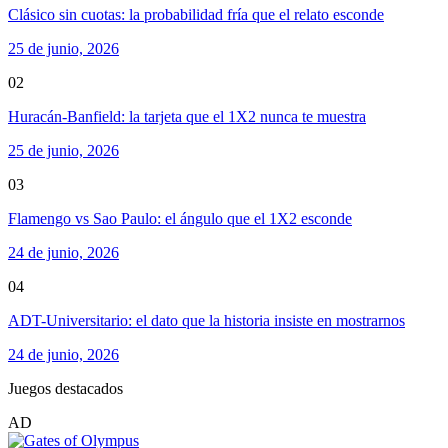
Clásico sin cuotas: la probabilidad fría que el relato esconde
25 de junio, 2026
02
Huracán-Banfield: la tarjeta que el 1X2 nunca te muestra
25 de junio, 2026
03
Flamengo vs Sao Paulo: el ángulo que el 1X2 esconde
24 de junio, 2026
04
ADT-Universitario: el dato que la historia insiste en mostrarnos
24 de junio, 2026
Juegos destacados
AD