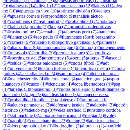
profesional
(
21
)
#
cuotas
(
17
)
#
apuestas deportivas
(
17
)
#
historial
(
16
)
#
apuestas
(
14
)
#
liga 1
(
12
)
#
apuestas nba
(
12
)
#
lakers
(
11
)
#
liga
mx
(
10
)
#
apuestas en vivo
(
10
)
#
primera división
(
9
)
#
santos
(
9
)
#
apuestas corners
(
9
)
#
pronóstico
(
9
)
#
análisis táctico
(
8
)
#
corinthians
(
8
)
#
real madrid
(
7
)
#
probabilidad
(
7
)
#
botafogo
(
7
)
#
bahia
(
7
)
#
gremio
(
7
)
#
la liga
(
7
)
#
pronósticos deportivos
(
7
)
#
casino online
(
7
)
#
ecuabet
(
7
)
#
apuestas perú
(
7
)
#
barcelona
(
6
)
#
flamengo
(
6
)
#
sao paulo
(
6
)
#
fluminense
(
6
)
#
rb bragantino
(
6
)
#
corners
(
6
)
#
cruzeiro
(
6
)
#
deportivo garcilaso
(
6
)
#
palmeiras
(
6
)
#
alianza lima
(
6
)
#
champions league
(
6
)
#
remo
(
5
)
#
independiente
(
5
)
#
mirassol
(
5
)
#
coritiba
(
5
)
#
premier league
(
5
)
#
sport boys
(
5
)
#
sporting cristal
(
5
)
#
monterrey
(
5
)
#
peru
(
5
)
#
tigres
(
5
)
#
arsenal
(
5
)
#
celtics
(
5
)
#
cuotas baloncesto
(
5
)
#
cuotas fútbol
(
5
)
#
adt
(
4
)
#
universitario
(
4
)
#
patron historico
(
4
)
#
deportivo riestra
(
4
)
#
boca
juniors
(
4
)
#
estudiantes l.p.
(
4
)
#
san lorenzo
(
4
)
#
atletico tucuman
(
4
)
#
manchester city
(
4
)
#
internacional
(
4
)
#
atletico grau
(
4
)
#
sport
huancayo
(
4
)
#
cusco
(
4
)
#
cienciano
(
4
)
#
copa libertadores
(
4
)
#
psg
(
4
)
#
tarjetas
(
3
)
#
brasileirao
(
3
)
#
cuotas brasileirao
(
3
)
#
estudiantes de
rio cuarto
(
3
)
#
tigre
(
3
)
#
analisis tactico
(
3
)
#
chapecoense-sc
(
3
)
#
probabilidad implícita
(
3
)
#
platense
(
3
)
#
union santa fe
(
3
)
#
atletico paranaense
(
3
)
#
defensa y justicia
(
3
)
#
aldosivi
(
3
)
#
patrón
histórico
(
3
)
#
atletico-mg
(
3
)
#
velez sarsfield
(
3
)
#
instituto cordoba
(
3
)
#
slot machine
(
3
)
#
copa sudamericana
(
3
)
#
melgar
(
3
)
#
voley
(
3
)
#
napoli
(
3
)
#
concachampions
(
3
)
#
racing
(
3
)
#
atletico nacional
(
3
)
#
slots pragmatic play
(
3
)
#
bodø/glimt
(
3
)
#
huracan
(
2
)
#
banfield