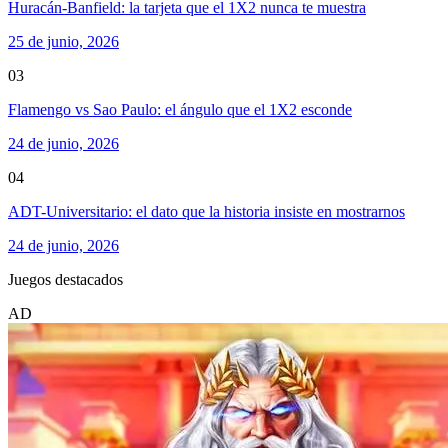
Huracán-Banfield: la tarjeta que el 1X2 nunca te muestra
25 de junio, 2026
03
Flamengo vs Sao Paulo: el ángulo que el 1X2 esconde
24 de junio, 2026
04
ADT-Universitario: el dato que la historia insiste en mostrarnos
24 de junio, 2026
Juegos destacados
AD