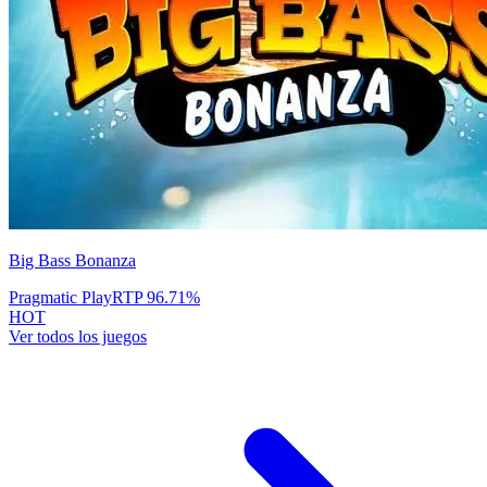
Big Bass Bonanza
Pragmatic Play
RTP
96.71
%
HOT
Ver todos los juegos