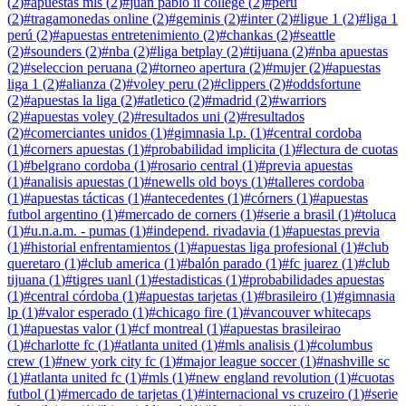
(
2
)
#
apuestas mls
(
2
)
#
juan pablo ii college
(
2
)
#
perú
(
2
)
#
tragamonedas online
(
2
)
#
geminis
(
2
)
#
inter
(
2
)
#
ligue 1
(
2
)
#
liga 1
perú
(
2
)
#
apuestas entretenimiento
(
2
)
#
chankas
(
2
)
#
seattle
(
2
)
#
sounders
(
2
)
#
nba
(
2
)
#
liga betplay
(
2
)
#
tijuana
(
2
)
#
nba apuestas
(
2
)
#
seleccion peruana
(
2
)
#
torneo apertura
(
2
)
#
mujer
(
2
)
#
apuestas
liga 1
(
2
)
#
alianza
(
2
)
#
voley peru
(
2
)
#
clippers
(
2
)
#
oddsfortune
(
2
)
#
apuestas la liga
(
2
)
#
atletico
(
2
)
#
madrid
(
2
)
#
warriors
(
2
)
#
apuestas voley
(
2
)
#
resultados uni
(
2
)
#
resultados
(
2
)
#
comerciantes unidos
(
1
)
#
gimnasia l.p.
(
1
)
#
central cordoba
(
1
)
#
corners apuestas
(
1
)
#
probabilidad implicita
(
1
)
#
lectura de cuotas
(
1
)
#
belgrano cordoba
(
1
)
#
rosario central
(
1
)
#
previa apuestas
(
1
)
#
analisis apuestas
(
1
)
#
newells old boys
(
1
)
#
talleres cordoba
(
1
)
#
apuestas tácticas
(
1
)
#
antecedentes
(
1
)
#
córners
(
1
)
#
apuestas
futbol argentino
(
1
)
#
mercado de corners
(
1
)
#
serie a brasil
(
1
)
#
toluca
(
1
)
#
u.n.a.m. - pumas
(
1
)
#
independ. rivadavia
(
1
)
#
apuestas previa
(
1
)
#
historial enfrentamientos
(
1
)
#
apuestas liga profesional
(
1
)
#
club
queretaro
(
1
)
#
club america
(
1
)
#
balón parado
(
1
)
#
fc juarez
(
1
)
#
club
tijuana
(
1
)
#
tigres uanl
(
1
)
#
estadisticas
(
1
)
#
probabilidades apuestas
(
1
)
#
central córdoba
(
1
)
#
apuestas tarjetas
(
1
)
#
brasileiro
(
1
)
#
gimnasia
lp
(
1
)
#
valor esperado
(
1
)
#
chicago fire
(
1
)
#
vancouver whitecaps
(
1
)
#
apuestas valor
(
1
)
#
cf montreal
(
1
)
#
apuestas brasileirao
(
1
)
#
charlotte fc
(
1
)
#
atlanta united
(
1
)
#
mls analisis
(
1
)
#
columbus
crew
(
1
)
#
new york city fc
(
1
)
#
major league soccer
(
1
)
#
nashville sc
(
1
)
#
atlanta united fc
(
1
)
#
mls
(
1
)
#
new england revolution
(
1
)
#
cuotas
futbol
(
1
)
#
mercado de tarjetas
(
1
)
#
internacional vs cruzeiro
(
1
)
#
serie