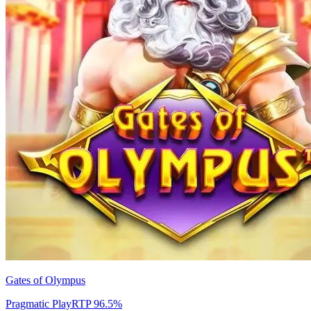
Gates of Olympus
Pragmatic Play
RTP
96.5
%