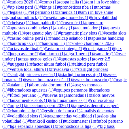
(
1
)
#
carioca 2026
(
1
)
#
como
(
1
)
#
copa italia
(
1
)
#
am i in love shine
(
1
)
#
rtp slots perú
(
1
)
#
kings
(
1
)
#
pronósticos nba
(
1
)
#
normas
(
1
)
#
legales
(
1
)
#
el peruano
(
1
)
#
america
(
1
)
#
am i in love shine
original soundtrack
(
1
)
#
reseña tragamonedas
(
1
)
#
rtp volatilidad
(
1
)
#
chelsea
(
1
)
#
juan pablo ii
(
1
)
#
cusco fc
(
1
)
#
queretaro
(
1
)
#
apuestas combinadas
(
1
)
#
parlay
(
1
)
#
acumulador
(
1
)
#
apuesta
multiple
(
1
)
#
pragmatic play
(
1
)
#
pragmatic play slots
(
1
)
#
reseña slots
(
1
)
#
casino online perú
(
1
)
#
handicap asiatico
(
1
)
#
apuestas handicap
(
1
)
#
handicap 0.5
(
1
)
#
handicap -1
(
1
)
#
sorteo champions 2026
(
1
)
#
octavos de final
(
1
)
#
aviator estrategia
(
1
)
#
crash game
(
1
)
#
jetx
(
1
)
#
juego aviator
(
1
)
#
adt tarma
(
1
)
#
liga 1 peru
(
1
)
#
santa fe
(
1
)
#
over
under
(
1
)
#
mas menos goles
(
1
)
#
apuestas goles
(
1
)
#
over 2.5
(
1
)
#
nuggets
(
1
)
#
factor altura futbol
(
1
)
#
altitud peru futbol
(
1
)
#
ventaja local altura
(
1
)
#
rivadavia
(
1
)
#
starlight princess
(
1
)
#
starlight princess reseña
(
1
)
#
starlight princess rtp
(
1
)
#
sweet
bonanza
(
1
)
#
sweet bonanza reseña
(
1
)
#
sweet bonanza rtp
(
1
)
#
magic
(
1
)
#
atalanta
(
1
)
#
borussia dortmund
(
1
)
#
psg vs monaco
(
1
)
#
libertadores apuestas
(
1
)
#
equipos peruanos libertadores
(
1
)
#
fútbol peruano
(
1
)
#
nuevas tragamonedas
(
1
)
#
slots nuevos
(
1
)
#
lanzamientos slots
(
1
)
#
rtp tragamonedas
(
1
)
#
convocatoria
(
1
)
#
onpe
(
1
)
#
elecciones perú 2026
(
1
)
#
apuestas deportivas perú
(
1
)
#
championship
(
1
)
#
gestion de banca
(
1
)
#
analisis de cuotas
(
1
)
#
volatilidad slots
(
1
)
#
tragamonedas volatilidad
(
1
)
#
slots alta
volatilidad
(
1
)
#
bankroll casino
(
1
)
#
ticketmaster
(
1
)
#
futbol peruano
(
1
)
#
liga española apuestas
(
1
)
#
pronosticos la liga
(
1
)
#
big bass