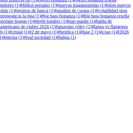
rtadores
(
1
)
#
fútbol peruano
(
1
)
#
nuevas tragamonedas
(
1
)
#
slots nuevos
ship
(
1
)
#
gestion de banca
(
1
)
#
analisis de cuotas
(
1
)
#
volatilidad slots
#
pronosticos la liga
(
1
)
#
big bass bonanza
(
1
)
#
big bass bonanza reseña
premier league
(
1
)
#
derbi londres
(
1
)
#
san martin
(
1
)
#
tabla de
americano de clubes 2026
(
1
)
#
apuestas vóley
(
1
)
#
lanus vs flamengo
26
(
1
)
#
cristal
(
1
)
#
2 de mayo
(
1
)
#
benfica
(
1
)
#
fase 2
(
1
)
#
coar
(
1
)
#
2026
1
)
#
girona
(
1
)
#
real sociedad
(
1
)
#
laliga
(
1
)