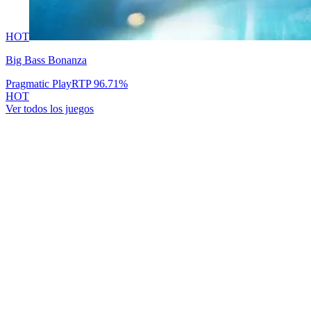
HOT
Big Bass Bonanza
Pragmatic Play
RTP
96.71
%
HOT
Ver todos los juegos