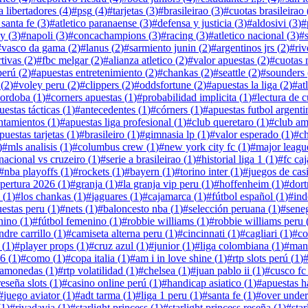
a libertadores
(
4
)
#
psg
(
4
)
#
tarjetas
(
3
)
#
brasileirao
(
3
)
#
cuotas brasileirao
santa fe
(
3
)
#
atletico paranaense
(
3
)
#
defensa y justicia
(
3
)
#
aldosivi
(
3
)
#
ey
(
3
)
#
napoli
(
3
)
#
concachampions
(
3
)
#
racing
(
3
)
#
atletico nacional
(
3
)
#
#
vasco da gama
(
2
)
#
lanus
(
2
)
#
sarmiento junin
(
2
)
#
argentinos jrs
(
2
)
#
riv
tivas
(
2
)
#
fbc melgar
(
2
)
#
alianza atletico
(
2
)
#
valor apuestas
(
2
)
#
cuotas 
perú
(
2
)
#
apuestas entretenimiento
(
2
)
#
chankas
(
2
)
#
seattle
(
2
)
#
sounders
(
2
)
#
voley peru
(
2
)
#
clippers
(
2
)
#
oddsfortune
(
2
)
#
apuestas la liga
(
2
)
#
at
cordoba
(
1
)
#
corners apuestas
(
1
)
#
probabilidad implicita
(
1
)
#
lectura de 
uestas tácticas
(
1
)
#
antecedentes
(
1
)
#
córners
(
1
)
#
apuestas futbol argenti
entamientos
(
1
)
#
apuestas liga profesional
(
1
)
#
club queretaro
(
1
)
#
club am
puestas tarjetas
(
1
)
#
brasileiro
(
1
)
#
gimnasia lp
(
1
)
#
valor esperado
(
1
)
#
ch
)
#
mls analisis
(
1
)
#
columbus crew
(
1
)
#
new york city fc
(
1
)
#
major leagu
rnacional vs cruzeiro
(
1
)
#
serie a brasileirao
(
1
)
#
historial liga 1
(
1
)
#
fc ca
#
nba playoffs
(
1
)
#
rockets
(
1
)
#
bayern
(
1
)
#
torino inter
(
1
)
#
juegos de cas
apertura 2026
(
1
)
#
granja
(
1
)
#
la granja vip peru
(
1
)
#
hoffenheim
(
1
)
#
dor
(
1
)
#
los chankas
(
1
)
#
jaguares
(
1
)
#
cajamarca
(
1
)
#
fútbol español
(
1
)
#
ind
estas peru
(
1
)
#
nets
(
1
)
#
baloncesto nba
(
1
)
#
selección peruana
(
1
)
#
sene
nino
(
1
)
#
fútbol femenino
(
1
)
#
robbie williams
(
1
)
#
robbie williams peru
ndre carrillo
(
1
)
#
camiseta alterna peru
(
1
)
#
cincinnati
(
1
)
#
cagliari
(
1
)
#
co
(
1
)
#
player props
(
1
)
#
cruz azul
(
1
)
#
junior
(
1
)
#
liga colombiana
(
1
)
#
man
26
(
1
)
#
como
(
1
)
#
copa italia
(
1
)
#
am i in love shine
(
1
)
#
rtp slots perú
(
1
)
gamonedas
(
1
)
#
rtp volatilidad
(
1
)
#
chelsea
(
1
)
#
juan pablo ii
(
1
)
#
cusco fc
reseña slots
(
1
)
#
casino online perú
(
1
)
#
handicap asiatico
(
1
)
#
apuestas 
#
juego aviator
(
1
)
#
adt tarma
(
1
)
#
liga 1 peru
(
1
)
#
santa fe
(
1
)
#
over under
(
1
)
#
rivadavia
(
1
)
#
starlight princess
(
1
)
#
starlight princess reseña
(
1
)
#
star