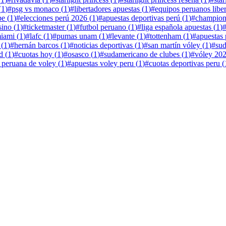
(
1
)
#
psg vs monaco
(
1
)
#
libertadores apuestas
(
1
)
#
equipos peruanos libe
pe
(
1
)
#
elecciones perú 2026
(
1
)
#
apuestas deportivas perú
(
1
)
#
champion
sino
(
1
)
#
ticketmaster
(
1
)
#
futbol peruano
(
1
)
#
liga española apuestas
(
1
)
miami
(
1
)
#
lafc
(
1
)
#
pumas unam
(
1
)
#
levante
(
1
)
#
tottenham
(
1
)
#
apuestas 
(
1
)
#
hernán barcos
(
1
)
#
noticias deportivas
(
1
)
#
san martín vóley
(
1
)
#
sud
d
(
1
)
#
cuotas hoy
(
1
)
#
osasco
(
1
)
#
sudamericano de clubes
(
1
)
#
vóley 20
a peruana de voley
(
1
)
#
apuestas voley peru
(
1
)
#
cuotas deportivas peru
(