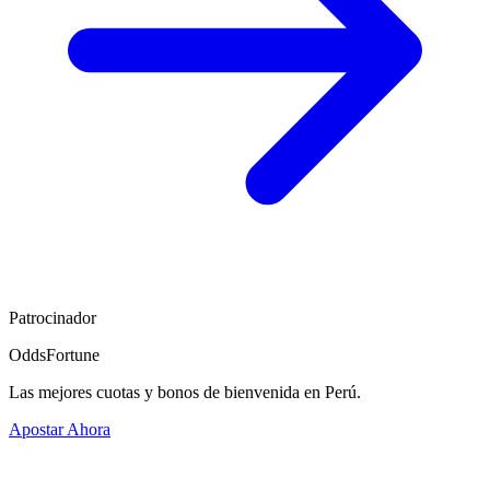
Patrocinador
OddsFortune
Las mejores cuotas y bonos de bienvenida en Perú.
Apostar Ahora