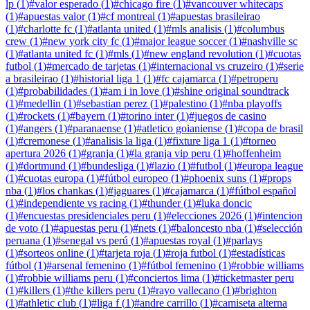
lp
(
1
)
#
valor esperado
(
1
)
#
chicago fire
(
1
)
#
vancouver whitecaps
(
1
)
#
apuestas valor
(
1
)
#
cf montreal
(
1
)
#
apuestas brasileirao
(
1
)
#
charlotte fc
(
1
)
#
atlanta united
(
1
)
#
mls analisis
(
1
)
#
columbus
crew
(
1
)
#
new york city fc
(
1
)
#
major league soccer
(
1
)
#
nashville sc
(
1
)
#
atlanta united fc
(
1
)
#
mls
(
1
)
#
new england revolution
(
1
)
#
cuotas
futbol
(
1
)
#
mercado de tarjetas
(
1
)
#
internacional vs cruzeiro
(
1
)
#
serie
a brasileirao
(
1
)
#
historial liga 1
(
1
)
#
fc cajamarca
(
1
)
#
petroperu
(
1
)
#
probabilidades
(
1
)
#
am i in love
(
1
)
#
shine original soundtrack
(
1
)
#
medellin
(
1
)
#
sebastian perez
(
1
)
#
palestino
(
1
)
#
nba playoffs
(
1
)
#
rockets
(
1
)
#
bayern
(
1
)
#
torino inter
(
1
)
#
juegos de casino
(
1
)
#
angers
(
1
)
#
paranaense
(
1
)
#
atletico goianiense
(
1
)
#
copa de brasil
(
1
)
#
cremonese
(
1
)
#
analisis la liga
(
1
)
#
fixture liga 1
(
1
)
#
torneo
apertura 2026
(
1
)
#
granja
(
1
)
#
la granja vip peru
(
1
)
#
hoffenheim
(
1
)
#
dortmund
(
1
)
#
bundesliga
(
1
)
#
lazio
(
1
)
#
futbol
(
1
)
#
europa league
(
1
)
#
cuotas europa
(
1
)
#
fútbol europeo
(
1
)
#
phoenix suns
(
1
)
#
props
nba
(
1
)
#
los chankas
(
1
)
#
jaguares
(
1
)
#
cajamarca
(
1
)
#
fútbol español
(
1
)
#
independiente vs racing
(
1
)
#
thunder
(
1
)
#
luka doncic
(
1
)
#
encuestas presidenciales peru
(
1
)
#
elecciones 2026
(
1
)
#
intencion
de voto
(
1
)
#
apuestas peru
(
1
)
#
nets
(
1
)
#
baloncesto nba
(
1
)
#
selección
peruana
(
1
)
#
senegal vs perú
(
1
)
#
apuestas royal
(
1
)
#
parlays
(
1
)
#
sorteos online
(
1
)
#
tarjeta roja
(
1
)
#
roja futbol
(
1
)
#
estadísticas
fútbol
(
1
)
#
arsenal femenino
(
1
)
#
fútbol femenino
(
1
)
#
robbie williams
(
1
)
#
robbie williams peru
(
1
)
#
conciertos lima
(
1
)
#
ticketmaster peru
(
1
)
#
killers
(
1
)
#
the killers peru
(
1
)
#
rayo vallecano
(
1
)
#
brighton
(
1
)
#
athletic club
(
1
)
#
liga f
(
1
)
#
andre carrillo
(
1
)
#
camiseta alterna