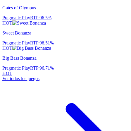
Gates of Olympus
Pragmatic Play
RTP
96.5
%
HOT
Sweet Bonanza
Pragmatic Play
RTP
96.51
%
HOT
Big Bass Bonanza
Pragmatic Play
RTP
96.71
%
HOT
Ver todos los juegos