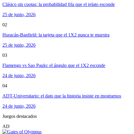
Clásico sin cuotas: la probabilidad fría que el relato esconde
25 de junio, 2026
02
Huracán-Banfield: la tarjeta que el 1X2 nunca te muestra
25 de junio, 2026
03
Flamengo vs Sao Paulo: el ángulo que el 1X2 esconde
24 de junio, 2026
04
ADT-Universitario: el dato que la historia insiste en mostrarnos
24 de junio, 2026
Juegos destacados
AD