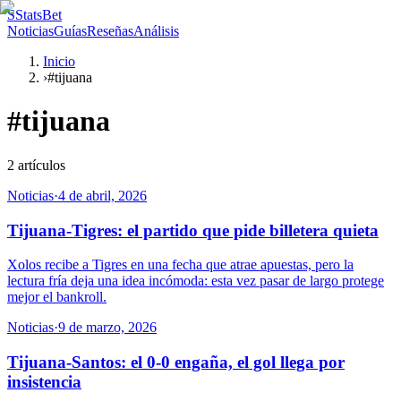
S
StatsBet
Noticias
Guías
Reseñas
Análisis
Inicio
›
#tijuana
#
tijuana
2
artículos
Noticias
·
4 de abril, 2026
Tijuana-Tigres: el partido que pide billetera quieta
Xolos recibe a Tigres en una fecha que atrae apuestas, pero la
lectura fría deja una idea incómoda: esta vez pasar de largo protege
mejor el bankroll.
Noticias
·
9 de marzo, 2026
Tijuana-Santos: el 0-0 engaña, el gol llega por
insistencia