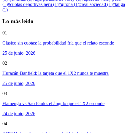
(
1
)
#
cuotas deportivas peru
(
1
)
#
girona
(
1
)
#
real sociedad
(
1
)
#
laliga
(
1
)
Lo más leído
01
Clásico sin cuotas: la probabilidad fría que el relato esconde
25 de junio, 2026
02
Huracán-Banfield: la tarjeta que el 1X2 nunca te muestra
25 de junio, 2026
03
Flamengo vs Sao Paulo: el ángulo que el 1X2 esconde
24 de junio, 2026
04