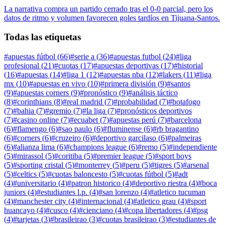
La narrativa compra un partido cerrado tras el 0-0 parcial, pero los
datos de ritmo y volumen favorecen goles tardíos en Tijuana-Santos.
Todas las etiquetas
#
apuestas fútbol
(
66
)
#
serie a
(
36
)
#
apuestas futbol
(
24
)
#
liga
profesional
(
21
)
#
cuotas
(
17
)
#
apuestas deportivas
(
17
)
#
historial
(
16
)
#
apuestas
(
14
)
#
liga 1
(
12
)
#
apuestas nba
(
12
)
#
lakers
(
11
)
#
liga
mx
(
10
)
#
apuestas en vivo
(
10
)
#
primera división
(
9
)
#
santos
(
9
)
#
apuestas corners
(
9
)
#
pronóstico
(
9
)
#
análisis táctico
(
8
)
#
corinthians
(
8
)
#
real madrid
(
7
)
#
probabilidad
(
7
)
#
botafogo
(
7
)
#
bahia
(
7
)
#
gremio
(
7
)
#
la liga
(
7
)
#
pronósticos deportivos
(
7
)
#
casino online
(
7
)
#
ecuabet
(
7
)
#
apuestas perú
(
7
)
#
barcelona
(
6
)
#
flamengo
(
6
)
#
sao paulo
(
6
)
#
fluminense
(
6
)
#
rb bragantino
(
6
)
#
corners
(
6
)
#
cruzeiro
(
6
)
#
deportivo garcilaso
(
6
)
#
palmeiras
(
6
)
#
alianza lima
(
6
)
#
champions league
(
6
)
#
remo
(
5
)
#
independiente
(
5
)
#
mirassol
(
5
)
#
coritiba
(
5
)
#
premier league
(
5
)
#
sport boys
(
5
)
#
sporting cristal
(
5
)
#
monterrey
(
5
)
#
peru
(
5
)
#
tigres
(
5
)
#
arsenal
(
5
)
#
celtics
(
5
)
#
cuotas baloncesto
(
5
)
#
cuotas fútbol
(
5
)
#
adt
(
4
)
#
universitario
(
4
)
#
patron historico
(
4
)
#
deportivo riestra
(
4
)
#
boca
juniors
(
4
)
#
estudiantes l.p.
(
4
)
#
san lorenzo
(
4
)
#
atletico tucuman
(
4
)
#
manchester city
(
4
)
#
internacional
(
4
)
#
atletico grau
(
4
)
#
sport
huancayo
(
4
)
#
cusco
(
4
)
#
cienciano
(
4
)
#
copa libertadores
(
4
)
#
psg
(
4
)
#
tarjetas
(
3
)
#
brasileirao
(
3
)
#
cuotas brasileirao
(
3
)
#
estudiantes de