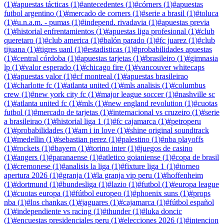
(
1
)
#
apuestas tácticas
(
1
)
#
antecedentes
(
1
)
#
córners
(
1
)
#
apuestas
futbol argentino
(
1
)
#
mercado de corners
(
1
)
#
serie a brasil
(
1
)
#
toluca
(
1
)
#
u.n.a.m. - pumas
(
1
)
#
independ. rivadavia
(
1
)
#
apuestas previa
(
1
)
#
historial enfrentamientos
(
1
)
#
apuestas liga profesional
(
1
)
#
club
queretaro
(
1
)
#
club america
(
1
)
#
balón parado
(
1
)
#
fc juarez
(
1
)
#
club
tijuana
(
1
)
#
tigres uanl
(
1
)
#
estadisticas
(
1
)
#
probabilidades apuestas
(
1
)
#
central córdoba
(
1
)
#
apuestas tarjetas
(
1
)
#
brasileiro
(
1
)
#
gimnasia
lp
(
1
)
#
valor esperado
(
1
)
#
chicago fire
(
1
)
#
vancouver whitecaps
(
1
)
#
apuestas valor
(
1
)
#
cf montreal
(
1
)
#
apuestas brasileirao
(
1
)
#
charlotte fc
(
1
)
#
atlanta united
(
1
)
#
mls analisis
(
1
)
#
columbus
crew
(
1
)
#
new york city fc
(
1
)
#
major league soccer
(
1
)
#
nashville sc
(
1
)
#
atlanta united fc
(
1
)
#
mls
(
1
)
#
new england revolution
(
1
)
#
cuotas
futbol
(
1
)
#
mercado de tarjetas
(
1
)
#
internacional vs cruzeiro
(
1
)
#
serie
a brasileirao
(
1
)
#
historial liga 1
(
1
)
#
fc cajamarca
(
1
)
#
petroperu
(
1
)
#
probabilidades
(
1
)
#
am i in love
(
1
)
#
shine original soundtrack
(
1
)
#
medellin
(
1
)
#
sebastian perez
(
1
)
#
palestino
(
1
)
#
nba playoffs
(
1
)
#
rockets
(
1
)
#
bayern
(
1
)
#
torino inter
(
1
)
#
juegos de casino
(
1
)
#
angers
(
1
)
#
paranaense
(
1
)
#
atletico goianiense
(
1
)
#
copa de brasil
(
1
)
#
cremonese
(
1
)
#
analisis la liga
(
1
)
#
fixture liga 1
(
1
)
#
torneo
apertura 2026
(
1
)
#
granja
(
1
)
#
la granja vip peru
(
1
)
#
hoffenheim
(
1
)
#
dortmund
(
1
)
#
bundesliga
(
1
)
#
lazio
(
1
)
#
futbol
(
1
)
#
europa league
(
1
)
#
cuotas europa
(
1
)
#
fútbol europeo
(
1
)
#
phoenix suns
(
1
)
#
props
nba
(
1
)
#
los chankas
(
1
)
#
jaguares
(
1
)
#
cajamarca
(
1
)
#
fútbol español
(
1
)
#
independiente vs racing
(
1
)
#
thunder
(
1
)
#
luka doncic
(
1
)
#
encuestas presidenciales peru
(
1
)
#
elecciones 2026
(
1
)
#
intencion