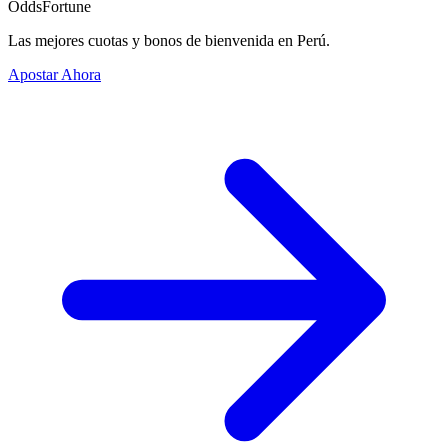
OddsFortune
Las mejores cuotas y bonos de bienvenida en Perú.
Apostar Ahora