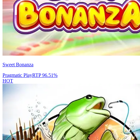
Sweet Bonanza
Pragmatic Play
RTP
96.51
%
HOT