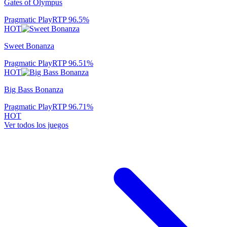
Gates of Olympus
Pragmatic Play
RTP
96.5
%
HOT
Sweet Bonanza
Pragmatic Play
RTP
96.51
%
HOT
Big Bass Bonanza
Pragmatic Play
RTP
96.71
%
HOT
Ver todos los juegos