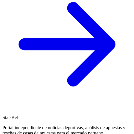
StatsBet
Portal independiente de noticias deportivas, análisis de apuestas y
reseñas de casas de apuestas para el mercado peruano.