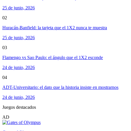
25 de junio, 2026
02
Huracán-Banfield: la tarjeta que el 1X2 nunca te muestra
25 de junio, 2026
03
Flamengo vs Sao Paulo: el ángulo que el 1X2 esconde
24 de junio, 2026
04
ADT-Universitario: el dato que la historia insiste en mostrarnos
24 de junio, 2026
Juegos destacados
AD