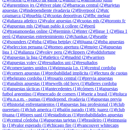
(
2
)
#
argentinos jrs
(
2
)
#
river plate
(
2
)
#
barracas central
(
2
)
#
tarjetas
apuestas
(
2
)
#
independiente rivadavia
(
2
)
#
liverpool
(
2
)
#
utc
cajamarca
(
2
)
#
puebla
(
2
)
#
cuotas deportivas
(
2
)
#
fbc melgar
(
2
)
#
alianza atletico
(
2
)
#
valor apuestas
(
2
)
#
cuotas mls
(
2
)
#
toronto fc
(
2
)
#
apuestas mls
(
2
)
#
juan pablo ii college
(
2
)
#
perú
(
2
)
#
tragamonedas online
(
2
)
#
geminis
(
2
)
#
inter
(
2
)
#
ligue 1
(
2
)
#
liga 1
perú
(
2
)
#
apuestas entretenimiento
(
2
)
#
chankas
(
2
)
#
seattle
(
2
)
#
sounders
(
2
)
#
nba
(
2
)
#
liga betplay
(
2
)
#
tijuana
(
2
)
#
nba apuestas
(
2
)
#
seleccion peruana
(
2
)
#
torneo apertura
(
2
)
#
mujer
(
2
)
#
apuestas
liga 1
(
2
)
#
alianza
(
2
)
#
voley peru
(
2
)
#
clippers
(
2
)
#
oddsfortune
(
2
)
#
apuestas la liga
(
2
)
#
atletico
(
2
)
#
madrid
(
2
)
#
warriors
(
2
)
#
apuestas voley
(
2
)
#
resultados uni
(
2
)
#
resultados
(
2
)
#
comerciantes unidos
(
1
)
#
gimnasia l.p.
(
1
)
#
central cordoba
(
1
)
#
corners apuestas
(
1
)
#
probabilidad implicita
(
1
)
#
lectura de cuotas
(
1
)
#
belgrano cordoba
(
1
)
#
rosario central
(
1
)
#
previa apuestas
(
1
)
#
analisis apuestas
(
1
)
#
newells old boys
(
1
)
#
talleres cordoba
(
1
)
#
apuestas tácticas
(
1
)
#
antecedentes
(
1
)
#
córners
(
1
)
#
apuestas
futbol argentino
(
1
)
#
mercado de corners
(
1
)
#
serie a brasil
(
1
)
#
toluca
(
1
)
#
u.n.a.m. - pumas
(
1
)
#
independ. rivadavia
(
1
)
#
apuestas previa
(
1
)
#
historial enfrentamientos
(
1
)
#
apuestas liga profesional
(
1
)
#
club
queretaro
(
1
)
#
club america
(
1
)
#
balón parado
(
1
)
#
fc juarez
(
1
)
#
club
tijuana
(
1
)
#
tigres uanl
(
1
)
#
estadisticas
(
1
)
#
probabilidades apuestas
(
1
)
#
central córdoba
(
1
)
#
apuestas tarjetas
(
1
)
#
brasileiro
(
1
)
#
gimnasia
lp
(
1
)
#
valor esperado
(
1
)
#
chicago fire
(
1
)
#
vancouver whitecaps