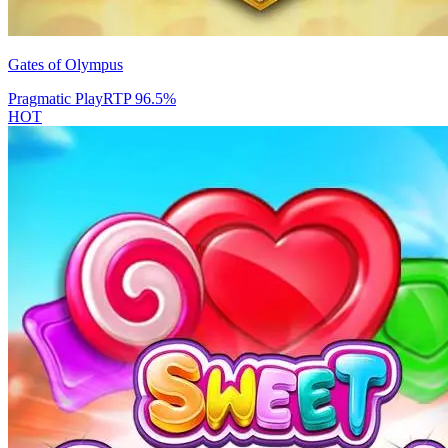
Gates of Olympus
Pragmatic Play
RTP
96.5
%
HOT