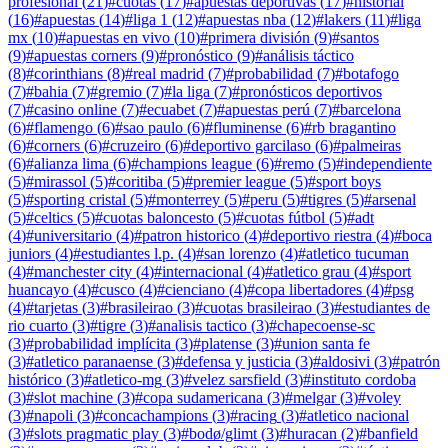
profesional
(
21
)
#
cuotas
(
17
)
#
apuestas deportivas
(
17
)
#
historial
(
16
)
#
apuestas
(
14
)
#
liga 1
(
12
)
#
apuestas nba
(
12
)
#
lakers
(
11
)
#
liga
mx
(
10
)
#
apuestas en vivo
(
10
)
#
primera división
(
9
)
#
santos
(
9
)
#
apuestas corners
(
9
)
#
pronóstico
(
9
)
#
análisis táctico
(
8
)
#
corinthians
(
8
)
#
real madrid
(
7
)
#
probabilidad
(
7
)
#
botafogo
(
7
)
#
bahia
(
7
)
#
gremio
(
7
)
#
la liga
(
7
)
#
pronósticos deportivos
(
7
)
#
casino online
(
7
)
#
ecuabet
(
7
)
#
apuestas perú
(
7
)
#
barcelona
(
6
)
#
flamengo
(
6
)
#
sao paulo
(
6
)
#
fluminense
(
6
)
#
rb bragantino
(
6
)
#
corners
(
6
)
#
cruzeiro
(
6
)
#
deportivo garcilaso
(
6
)
#
palmeiras
(
6
)
#
alianza lima
(
6
)
#
champions league
(
6
)
#
remo
(
5
)
#
independiente
(
5
)
#
mirassol
(
5
)
#
coritiba
(
5
)
#
premier league
(
5
)
#
sport boys
(
5
)
#
sporting cristal
(
5
)
#
monterrey
(
5
)
#
peru
(
5
)
#
tigres
(
5
)
#
arsenal
(
5
)
#
celtics
(
5
)
#
cuotas baloncesto
(
5
)
#
cuotas fútbol
(
5
)
#
adt
(
4
)
#
universitario
(
4
)
#
patron historico
(
4
)
#
deportivo riestra
(
4
)
#
boca
juniors
(
4
)
#
estudiantes l.p.
(
4
)
#
san lorenzo
(
4
)
#
atletico tucuman
(
4
)
#
manchester city
(
4
)
#
internacional
(
4
)
#
atletico grau
(
4
)
#
sport
huancayo
(
4
)
#
cusco
(
4
)
#
cienciano
(
4
)
#
copa libertadores
(
4
)
#
psg
(
4
)
#
tarjetas
(
3
)
#
brasileirao
(
3
)
#
cuotas brasileirao
(
3
)
#
estudiantes de
rio cuarto
(
3
)
#
tigre
(
3
)
#
analisis tactico
(
3
)
#
chapecoense-sc
(
3
)
#
probabilidad implícita
(
3
)
#
platense
(
3
)
#
union santa fe
(
3
)
#
atletico paranaense
(
3
)
#
defensa y justicia
(
3
)
#
aldosivi
(
3
)
#
patrón
histórico
(
3
)
#
atletico-mg
(
3
)
#
velez sarsfield
(
3
)
#
instituto cordoba
(
3
)
#
slot machine
(
3
)
#
copa sudamericana
(
3
)
#
melgar
(
3
)
#
voley
(
3
)
#
napoli
(
3
)
#
concachampions
(
3
)
#
racing
(
3
)
#
atletico nacional
(
3
)
#
slots pragmatic play
(
3
)
#
bodø/glimt
(
3
)
#
huracan
(
2
)
#
banfield