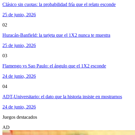
Clásico sin cuotas: la probabilidad fría que el relato esconde
25 de junio, 2026
02
Huracán-Banfield: la tarjeta que el 1X2 nunca te muestra
25 de junio, 2026
03
Flamengo vs Sao Paulo: el ángulo que el 1X2 esconde
24 de junio, 2026
04
ADT-Universitario: el dato que la historia insiste en mostrarnos
24 de junio, 2026
Juegos destacados
AD