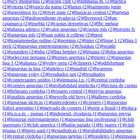
(
2
)
#
ucv moquegua
(
2
)
#
racing club
(
2
)
#
gimnasia m.
(
2
)
#
táctica
(
2
)
#
vitoria
(
2
)
#
vasco da gama
(
2
)
#
lanus
(
2
)
#
sarmiento junin
(
2
)
#
argentinos jrs
(
2
)
#
river plate
(
2
)
#
barracas central
(
2
)
#
tarjetas
apuestas
(
2
)
#
independiente rivadavia
(
2
)
#
liverpool
(
2
)
#
utc
cajamarca
(
2
)
#
puebla
(
2
)
#
cuotas deportivas
(
2
)
#
fbc melgar
(
2
)
#
alianza atletico
(
2
)
#
valor apuestas
(
2
)
#
cuotas mls
(
2
)
#
toronto fc
(
2
)
#
apuestas mls
(
2
)
#
juan pablo ii college
(
2
)
#
perú
(
2
)
#
tragamonedas online
(
2
)
#
geminis
(
2
)
#
inter
(
2
)
#
ligue 1
(
2
)
#
liga 1
perú
(
2
)
#
apuestas entretenimiento
(
2
)
#
chankas
(
2
)
#
seattle
(
2
)
#
sounders
(
2
)
#
nba
(
2
)
#
liga betplay
(
2
)
#
tijuana
(
2
)
#
nba apuestas
(
2
)
#
seleccion peruana
(
2
)
#
torneo apertura
(
2
)
#
mujer
(
2
)
#
apuestas
liga 1
(
2
)
#
alianza
(
2
)
#
voley peru
(
2
)
#
clippers
(
2
)
#
oddsfortune
(
2
)
#
apuestas la liga
(
2
)
#
atletico
(
2
)
#
madrid
(
2
)
#
warriors
(
2
)
#
apuestas voley
(
2
)
#
resultados uni
(
2
)
#
resultados
(
2
)
#
comerciantes unidos
(
1
)
#
gimnasia l.p.
(
1
)
#
central cordoba
(
1
)
#
corners apuestas
(
1
)
#
probabilidad implicita
(
1
)
#
lectura de cuotas
(
1
)
#
belgrano cordoba
(
1
)
#
rosario central
(
1
)
#
previa apuestas
(
1
)
#
analisis apuestas
(
1
)
#
newells old boys
(
1
)
#
talleres cordoba
(
1
)
#
apuestas tácticas
(
1
)
#
antecedentes
(
1
)
#
córners
(
1
)
#
apuestas
futbol argentino
(
1
)
#
mercado de corners
(
1
)
#
serie a brasil
(
1
)
#
toluca
(
1
)
#
u.n.a.m. - pumas
(
1
)
#
independ. rivadavia
(
1
)
#
apuestas previa
(
1
)
#
historial enfrentamientos
(
1
)
#
apuestas liga profesional
(
1
)
#
club
queretaro
(
1
)
#
club america
(
1
)
#
balón parado
(
1
)
#
fc juarez
(
1
)
#
club
tijuana
(
1
)
#
tigres uanl
(
1
)
#
estadisticas
(
1
)
#
probabilidades apuestas
(
1
)
#
central córdoba
(
1
)
#
apuestas tarjetas
(
1
)
#
brasileiro
(
1
)
#
gimnasia