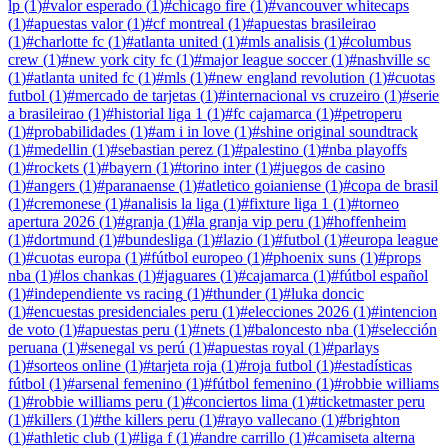
lp
(
1
)
#
valor esperado
(
1
)
#
chicago fire
(
1
)
#
vancouver whitecaps
(
1
)
#
apuestas valor
(
1
)
#
cf montreal
(
1
)
#
apuestas brasileirao
(
1
)
#
charlotte fc
(
1
)
#
atlanta united
(
1
)
#
mls analisis
(
1
)
#
columbus
crew
(
1
)
#
new york city fc
(
1
)
#
major league soccer
(
1
)
#
nashville sc
(
1
)
#
atlanta united fc
(
1
)
#
mls
(
1
)
#
new england revolution
(
1
)
#
cuotas
futbol
(
1
)
#
mercado de tarjetas
(
1
)
#
internacional vs cruzeiro
(
1
)
#
serie
a brasileirao
(
1
)
#
historial liga 1
(
1
)
#
fc cajamarca
(
1
)
#
petroperu
(
1
)
#
probabilidades
(
1
)
#
am i in love
(
1
)
#
shine original soundtrack
(
1
)
#
medellin
(
1
)
#
sebastian perez
(
1
)
#
palestino
(
1
)
#
nba playoffs
(
1
)
#
rockets
(
1
)
#
bayern
(
1
)
#
torino inter
(
1
)
#
juegos de casino
(
1
)
#
angers
(
1
)
#
paranaense
(
1
)
#
atletico goianiense
(
1
)
#
copa de brasil
(
1
)
#
cremonese
(
1
)
#
analisis la liga
(
1
)
#
fixture liga 1
(
1
)
#
torneo
apertura 2026
(
1
)
#
granja
(
1
)
#
la granja vip peru
(
1
)
#
hoffenheim
(
1
)
#
dortmund
(
1
)
#
bundesliga
(
1
)
#
lazio
(
1
)
#
futbol
(
1
)
#
europa league
(
1
)
#
cuotas europa
(
1
)
#
fútbol europeo
(
1
)
#
phoenix suns
(
1
)
#
props
nba
(
1
)
#
los chankas
(
1
)
#
jaguares
(
1
)
#
cajamarca
(
1
)
#
fútbol español
(
1
)
#
independiente vs racing
(
1
)
#
thunder
(
1
)
#
luka doncic
(
1
)
#
encuestas presidenciales peru
(
1
)
#
elecciones 2026
(
1
)
#
intencion
de voto
(
1
)
#
apuestas peru
(
1
)
#
nets
(
1
)
#
baloncesto nba
(
1
)
#
selección
peruana
(
1
)
#
senegal vs perú
(
1
)
#
apuestas royal
(
1
)
#
parlays
(
1
)
#
sorteos online
(
1
)
#
tarjeta roja
(
1
)
#
roja futbol
(
1
)
#
estadísticas
fútbol
(
1
)
#
arsenal femenino
(
1
)
#
fútbol femenino
(
1
)
#
robbie williams
(
1
)
#
robbie williams peru
(
1
)
#
conciertos lima
(
1
)
#
ticketmaster peru
(
1
)
#
killers
(
1
)
#
the killers peru
(
1
)
#
rayo vallecano
(
1
)
#
brighton
(
1
)
#
athletic club
(
1
)
#
liga f
(
1
)
#
andre carrillo
(
1
)
#
camiseta alterna